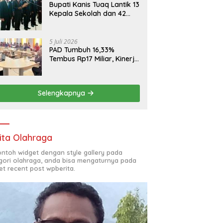
Bupati Kanis Tuaq Lantik 13
Kepala Sekolah dan 42
Pejabat Fungsional
5 Juli 2026
PAD Tumbuh 16,33%
Tembus Rp17 Miliar, Kinerja
RSUD, Bapenda dan BKAD
Sangat Memuaskan
Selengkapnya
ita Olahraga
contoh widget dengan style gallery pada
gori olahraga, anda bisa mengaturnya pada
et recent post wpberita.