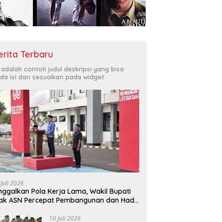
Bukit Muruona
T
r Melayani Masyarakat
Di
erita Terbaru
i adalah contoh judul deskripsi yang bisa
da isi dan sesuaikan pada widget
 Juli 2026
nggalkan Pola Kerja Lama, Wakil Bupati
ak ASN Percepat Pembangunan dan Hadir
layani Masyarakat
10 Juli 2026