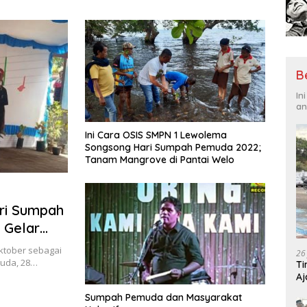
Tantangan Global
Hadi
B
In
an
Ini Cara OSIS SMPN 1 Lewolema
Songsong Hari Sumpah Pemuda 2022;
Tanam Mangrove di Pantai Welo
ari Sumpah
 Gelar
ktober sebagai
26
uda, 28…
Ti
Aj
Me
Sumpah Pemuda dan Masyarakat