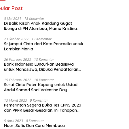
ular Post
5 Mei 2021
18 Komentar
Di Balik Kisah Anak Kandung Gugat
Ibunya di PN Atambua; Mama Kristina
Lazakar : Saya Kecewa dan Sakit
2 Oktober 2022
13 Komentar
Sejumput Cinta dari Kota Pancasila untuk
Lomblen Mania
26 Februari 2023
13 Komentar
Bank Indonesia Luncurkan Beasiswa
untuk Mahasiswa, Dibuka Pendaftaran
Hingga 10 Maret 2023
15 Februari 2022
10 Komentar
Surat Cinta Pater Kopong untuk Ustad
Abdul Somad Soal Valentine Day
13 Maret 2023
9 Komentar
Pemerintah Segera Buka Tes CPNS 2023
dan PPPK Besar-Besaran, Ini Tahapan
Proses Seleksi
5 April 2023
8 Komentar
Naur, Sofis Dan Cara Membaca