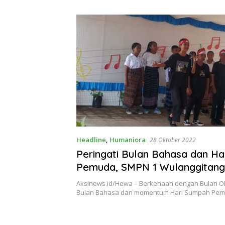
Theresia Ina Erap Dkk
Lembata
Headline
,
Humaniora
28 Oktober 2022
Peringati Bulan Bahasa dan H
Pemuda, SMPN 1 Wulanggitang
Musikalisasi Puisi
Aksinews.id/Hewa – Berkenaan dengan Bulan O
Bulan Bahasa dan momentum Hari Sumpah Pem