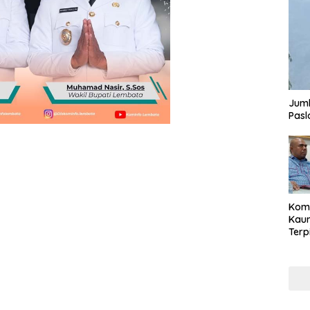
Juml
Pasl
Komi
Kaum
Terp
Reni
Cale
Part