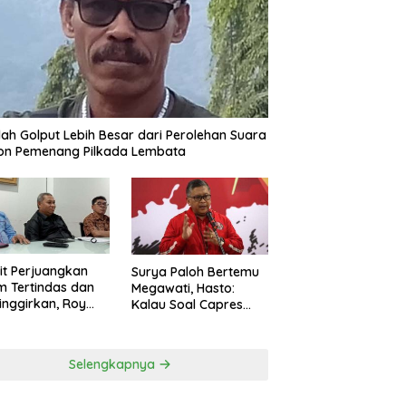
ah Golput Lebih Besar dari Perolehan Suara
on Pemenang Pilkada Lembata
t Perjuangkan
Surya Paloh Bertemu
 Tertindas dan
Megawati, Hasto:
inggirkan, Roy
Kalau Soal Capres
ng Maju Jadi
Sudah Beda
g Dapil NTT 1 dari
ai Perindo
Selengkapnya