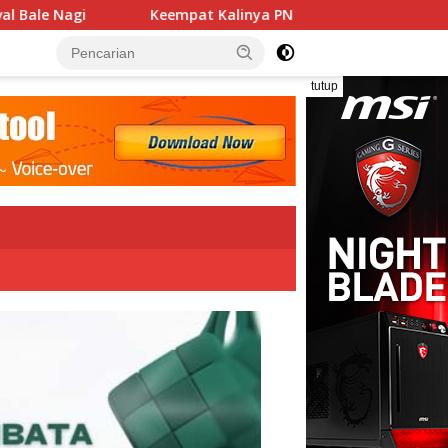
 Kalinya PN Lembata Kabulkan Eksepsi, Kado Songsong Kemerde
tutup