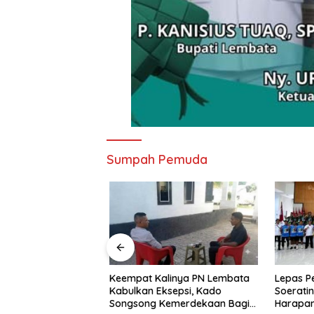
Sumpah Pemuda
nd Imaculata
Keempat Kalinya PN Lembata
Lepas Pe
kau di Ajang
Kabulkan Eksepsi, Kado
Soeratin 
e Nagi
Songsong Kemerdekaan Bagi
Harapan 