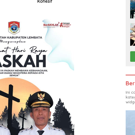
Kohesif
Ber
Ini 
kate
widg