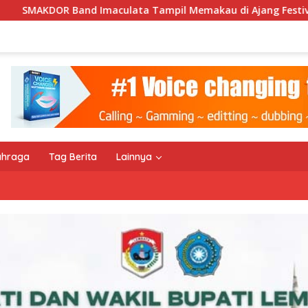
Tampil Memakau di Ajang Festival Bale Nagi
Keempat
ahraga
Tag Berita
Lainnya