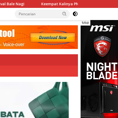
Kalinya PN Lembata Kabulkan Eksepsi, Kado Songsong Kemerde
tutup