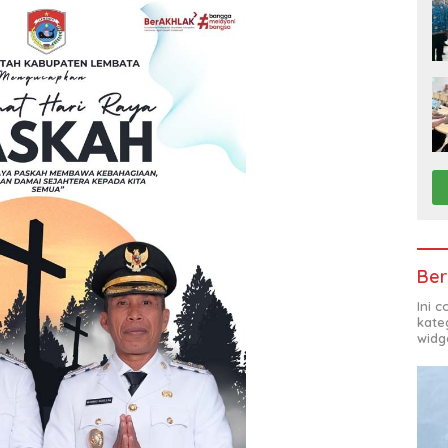
Ber
Ini 
kate
widg