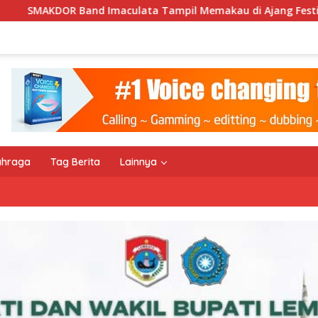
Tampil Memakau di Ajang Festival Bale Nagi
Keempat 
ahraga
Tag Berita
Lainnya