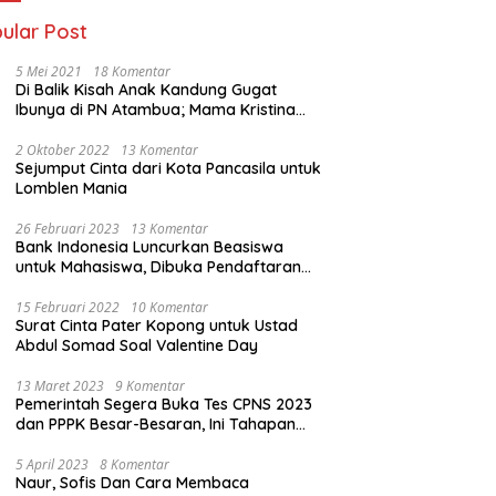
ular Post
5 Mei 2021
18 Komentar
Di Balik Kisah Anak Kandung Gugat
Ibunya di PN Atambua; Mama Kristina
Lazakar : Saya Kecewa dan Sakit
2 Oktober 2022
13 Komentar
Sejumput Cinta dari Kota Pancasila untuk
Lomblen Mania
26 Februari 2023
13 Komentar
Bank Indonesia Luncurkan Beasiswa
untuk Mahasiswa, Dibuka Pendaftaran
Hingga 10 Maret 2023
15 Februari 2022
10 Komentar
Surat Cinta Pater Kopong untuk Ustad
Abdul Somad Soal Valentine Day
13 Maret 2023
9 Komentar
Pemerintah Segera Buka Tes CPNS 2023
dan PPPK Besar-Besaran, Ini Tahapan
Proses Seleksi
5 April 2023
8 Komentar
Naur, Sofis Dan Cara Membaca