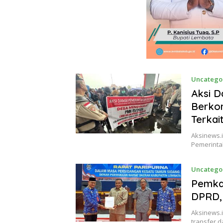
Uncatego
Aksi D
Berkom
Terkai
Aksinews.
Pemerinta
Uncatego
Pemka
DPRD,
Aksinews.
transfer 