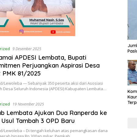
Juml
rized
9 Desember 2025
Pasl
amai APDESI Lembata, Bupati
itmen Perjuangkan Aspirasi Desa
t PMK 81/2025
id/Lewoleba — Sebanyak 350 peserta aksi dari Asosiasi
h Desa Seluruh Indonesia (APDESI) Kabupaten Lembata…
Komi
Kaum
Terp
rized
19 November 2025
Reni
b Lembata Ajukan Dua Ranperda ke
Cale
Part
 Usul Tambah 3 OPD Baru
id/Lewoleba – Di tengah keluhan atas pemangkasan dana
daerah hingga Rp 300an miliar, Pemkab…