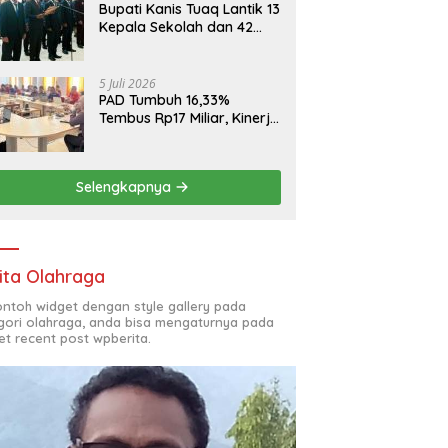
Bupati Kanis Tuaq Lantik 13
Kepala Sekolah dan 42
Pejabat Fungsional
5 Juli 2026
PAD Tumbuh 16,33%
Tembus Rp17 Miliar, Kinerja
RSUD, Bapenda dan BKAD
Sangat Memuaskan
Selengkapnya
ita Olahraga
contoh widget dengan style gallery pada
gori olahraga, anda bisa mengaturnya pada
et recent post wpberita.