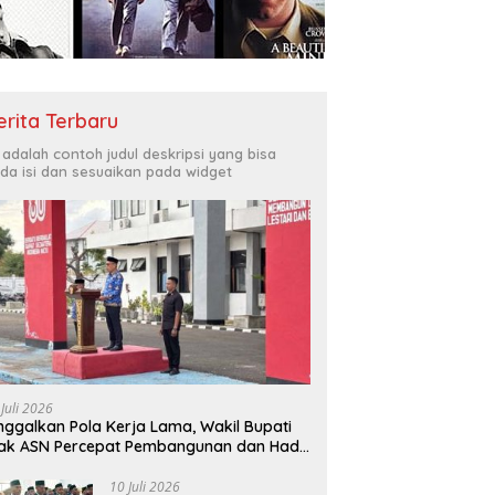
Bukit Muruona
T
r Melayani Masyarakat
Di
erita Terbaru
i adalah contoh judul deskripsi yang bisa
da isi dan sesuaikan pada widget
 Juli 2026
nggalkan Pola Kerja Lama, Wakil Bupati
ak ASN Percepat Pembangunan dan Hadir
layani Masyarakat
10 Juli 2026