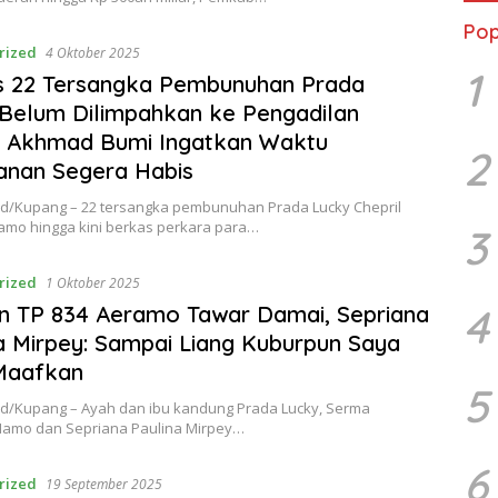
Pop
rized
4 Oktober 2025
1
s 22 Tersangka Pembunuhan Prada
Belum Dilimpahkan ke Pengadilan
r, Akhmad Bumi Ingatkan Waktu
2
anan Segera Habis
id/Kupang – 22 tersangka pembunuhan Prada Lucky Chepril
amo hingga kini berkas perkara para…
3
rized
1 Oktober 2025
4
n TP 834 Aeramo Tawar Damai, Sepriana
a Mirpey: Sampai Liang Kuburpun Saya
Maafkan
5
id/Kupang – Ayah dan ibu kandung Prada Lucky, Serma
 Namo dan Sepriana Paulina Mirpey…
6
rized
19 September 2025