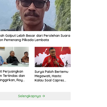
ah Golput Lebih Besar dari Perolehan Suara
on Pemenang Pilkada Lembata
t Perjuangkan
Surya Paloh Bertemu
 Tertindas dan
Megawati, Hasto:
inggirkan, Roy
Kalau Soal Capres
ng Maju Jadi
Sudah Beda
g Dapil NTT 1 dari
ai Perindo
Selengkapnya