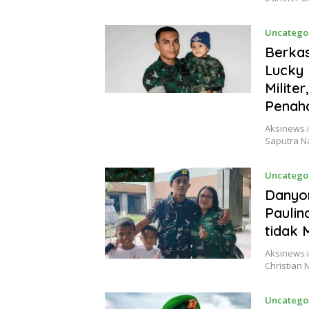
Uncatego
Berka
Lucky 
Milite
Penah
Aksinews.
Saputra N
Uncatego
Danyo
Paulin
tidak 
Aksinews.
Christian
Uncatego