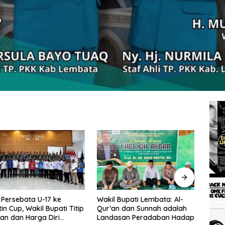
rsebata U-17 ke
Wakil Bupati Lembata: Al-
Tingg
Cup, Wakil Bupati Titip
Qur’an dan Sunnah adalah
Wakil
dan Harga Diri
Landasan Peradaban Hadapi
Perc