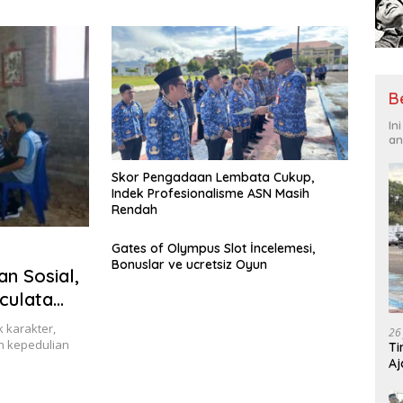
Tantangan Global
Hadi
B
In
an
Skor Pengadaan Lembata Cukup,
Indek Profesionalisme ASN Masih
Rendah
Gates of Olympus Slot İncelemesi,
Bonuslar ve ucretsiz Oyun
n Sosial,
culata
Ilepati
 karakter,
26
n kepedulian
Ti
Aj
Me