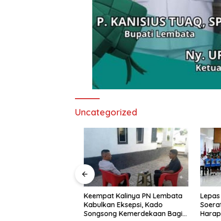
Uncategorized
nd Imaculata
Keempat Kalinya PN Lembata
Lepas Pe
kau di Ajang
Kabulkan Eksepsi, Kado
Soeratin 
e Nagi
Songsong Kemerdekaan Bagi
Harapan 