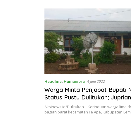
Theresia Ina Erap Dkk
Lembata
Headline
,
Humaniora
4 Juni 2022
Warga Minta Penjabat Bupati 
Status Pustu Dulitukan; Juprian
Bisa Tahun Ini !
Aksinews.id/Dulitukan – Kerinduan warga lima 
bagian barat kecamatan Ile Ape, Kabupaten Le