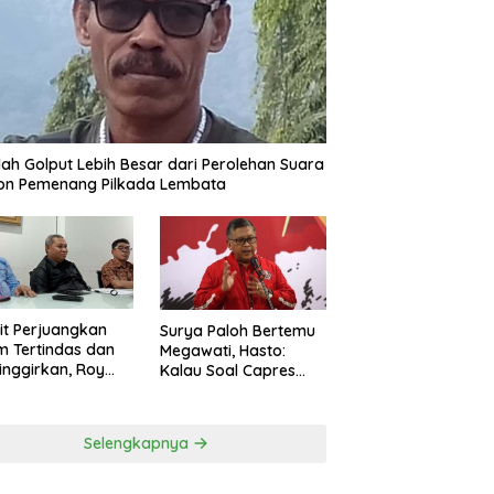
ah Golput Lebih Besar dari Perolehan Suara
on Pemenang Pilkada Lembata
t Perjuangkan
Surya Paloh Bertemu
 Tertindas dan
Megawati, Hasto:
inggirkan, Roy
Kalau Soal Capres
ng Maju Jadi
Sudah Beda
g Dapil NTT 1 dari
ai Perindo
Selengkapnya