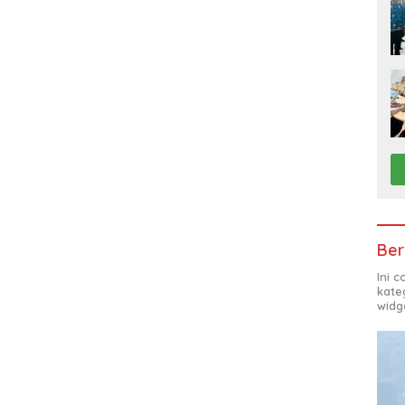
Ber
Ini 
kate
widg