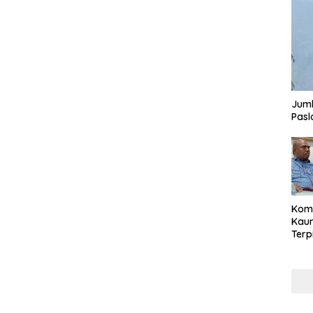
Juml
Pasl
Komi
Kaum
Terp
Reni
Cale
Part