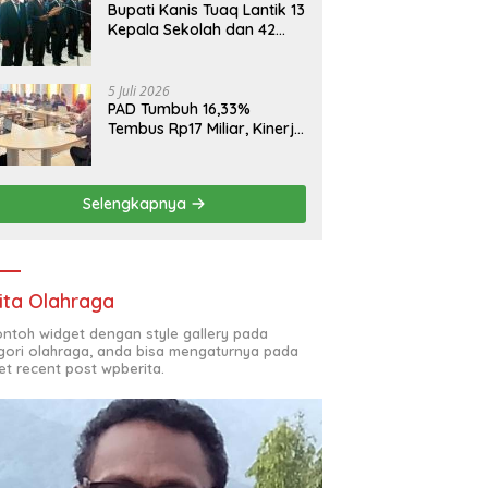
Bupati Kanis Tuaq Lantik 13
Kepala Sekolah dan 42
Pejabat Fungsional
5 Juli 2026
PAD Tumbuh 16,33%
Tembus Rp17 Miliar, Kinerja
RSUD, Bapenda dan BKAD
Sangat Memuaskan
Selengkapnya
ita Olahraga
contoh widget dengan style gallery pada
gori olahraga, anda bisa mengaturnya pada
et recent post wpberita.