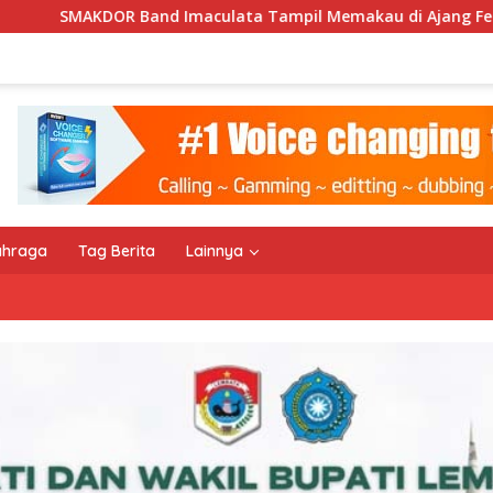
ata Tampil Memakau di Ajang Festival Bale Nagi
Keem
ahraga
Tag Berita
Lainnya