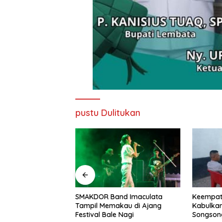
pustu Dulitukan
nd Imaculata
Keempat Kalinya PN Lembata
Lepas Pe
kau di Ajang
Kabulkan Eksepsi, Kado
Soeratin 
e Nagi
Songsong Kemerdekaan Bagi
Harapan 