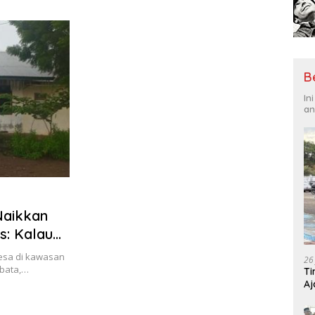
Tantangan Global
Hadi
B
In
an
Naikkan
s: Kalau
desa di kawasan
26
mbata,…
Ti
Aj
Me