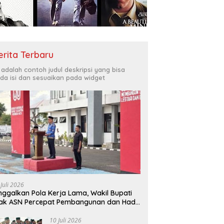
Bukit Muruona
T
r Melayani Masyarakat
Di
erita Terbaru
i adalah contoh judul deskripsi yang bisa
da isi dan sesuaikan pada widget
 Juli 2026
nggalkan Pola Kerja Lama, Wakil Bupati
ak ASN Percepat Pembangunan dan Hadir
layani Masyarakat
10 Juli 2026