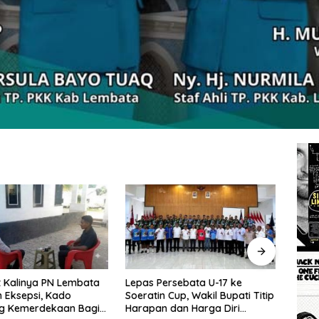
rsebata U-17 ke
Wakil Bupati Lembata: Al-
Tingg
Cup, Wakil Bupati Titip
Qur’an dan Sunnah adalah
Wakil
dan Harga Diri
Landasan Peradaban Hadapi
Perc