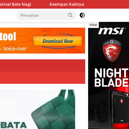
pat Kalinya PN Lembata Kabulkan Eksepsi, Kado Songsong Kem
tutup