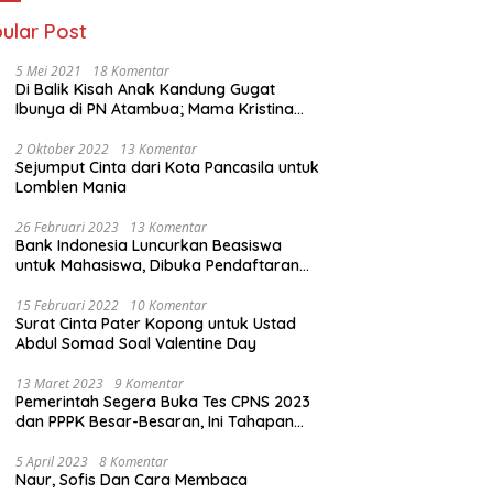
ular Post
5 Mei 2021
18 Komentar
Di Balik Kisah Anak Kandung Gugat
Ibunya di PN Atambua; Mama Kristina
Lazakar : Saya Kecewa dan Sakit
2 Oktober 2022
13 Komentar
Sejumput Cinta dari Kota Pancasila untuk
Lomblen Mania
26 Februari 2023
13 Komentar
Bank Indonesia Luncurkan Beasiswa
untuk Mahasiswa, Dibuka Pendaftaran
Hingga 10 Maret 2023
15 Februari 2022
10 Komentar
Surat Cinta Pater Kopong untuk Ustad
Abdul Somad Soal Valentine Day
13 Maret 2023
9 Komentar
Pemerintah Segera Buka Tes CPNS 2023
dan PPPK Besar-Besaran, Ini Tahapan
Proses Seleksi
5 April 2023
8 Komentar
Naur, Sofis Dan Cara Membaca