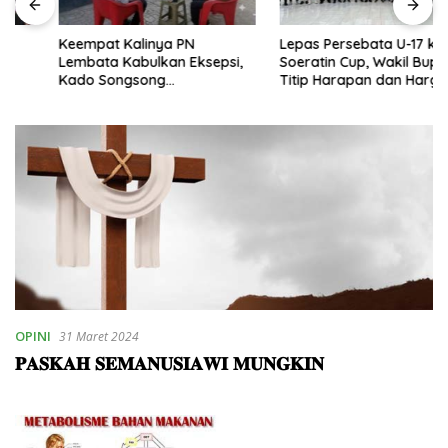
Keempat Kalinya PN
Lepas Persebata U-17 ke
Lembata Kabulkan Eksepsi,
Soeratin Cup, Wakil Bupati
Kado Songsong
Titip Harapan dan Harga Diri
Kemerdekaan Bagi Theresia
Lembata
Ina Erap Dkk
OPINI
31 Maret 2024
𝐏𝐀𝐒𝐊𝐀𝐇 𝐒𝐄𝐌𝐀𝐍𝐔𝐒𝐈𝐀𝐖𝐈 𝐌𝐔𝐍𝐆𝐊𝐈𝐍