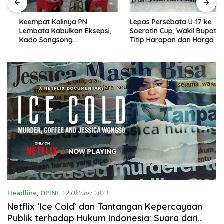
Keempat Kalinya PN
Lepas Persebata U-17 ke
Lembata Kabulkan Eksepsi,
Soeratin Cup, Wakil Bupati
Kado Songsong
Titip Harapan dan Harga Diri
Kemerdekaan Bagi Theresia
Lembata
Ina Erap Dkk
Headline
,
OPINI
22 Oktober 2023
Netflix ‘Ice Cold’ dan Tantangan Kepercayaan
Publik terhadap Hukum Indonesia: Suara dari