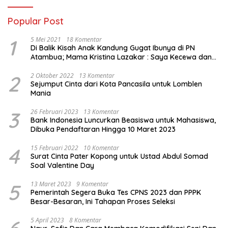
Popular Post
1
5 Mei 2021
18 Komentar
Di Balik Kisah Anak Kandung Gugat Ibunya di PN
Atambua; Mama Kristina Lazakar : Saya Kecewa dan
Sakit
2
2 Oktober 2022
13 Komentar
Sejumput Cinta dari Kota Pancasila untuk Lomblen
Mania
3
26 Februari 2023
13 Komentar
Bank Indonesia Luncurkan Beasiswa untuk Mahasiswa,
Dibuka Pendaftaran Hingga 10 Maret 2023
4
15 Februari 2022
10 Komentar
Surat Cinta Pater Kopong untuk Ustad Abdul Somad
Soal Valentine Day
5
13 Maret 2023
9 Komentar
Pemerintah Segera Buka Tes CPNS 2023 dan PPPK
Besar-Besaran, Ini Tahapan Proses Seleksi
5 April 2023
8 Komentar