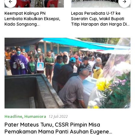
Keempat Kalinya PN
Lepas Persebata U-17 ke
Lembata Kabulkan Eksepsi,
Soeratin Cup, Wakil Bupati
Kado Songsong
Titip Harapan dan Harga Diri
Kemerdekaan Bagi Theresia
Lembata
Ina Erap Dkk
Headline
,
Humaniora
12 Juli 2022
Pater Mateus Tunu, CSSR Pimpin Misa
Pemakaman Mama Panti Asuhan Eugene