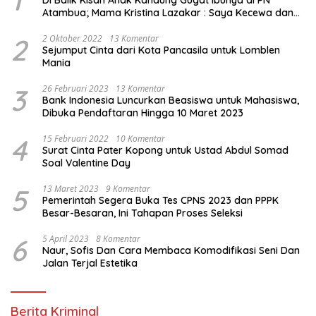
1
Di Balik Kisah Anak Kandung Gugat Ibunya di PN
Atambua; Mama Kristina Lazakar : Saya Kecewa dan
Sakit
2
2 Oktober 2022
13 Komentar
Sejumput Cinta dari Kota Pancasila untuk Lomblen
Mania
3
26 Februari 2023
13 Komentar
Bank Indonesia Luncurkan Beasiswa untuk Mahasiswa,
Dibuka Pendaftaran Hingga 10 Maret 2023
4
15 Februari 2022
10 Komentar
Surat Cinta Pater Kopong untuk Ustad Abdul Somad
Soal Valentine Day
5
13 Maret 2023
9 Komentar
Pemerintah Segera Buka Tes CPNS 2023 dan PPPK
Besar-Besaran, Ini Tahapan Proses Seleksi
6
5 April 2023
8 Komentar
Naur, Sofis Dan Cara Membaca Komodifikasi Seni Dan
Jalan Terjal Estetika
Berita Kriminal