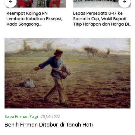
Keempat Kalinya PN
Lepas Persebata U-17 ke
Lembata Kabulkan Eksepsi,
Soeratin Cup, Wakil Bupati
Kado Songsong
Titip Harapan dan Harga Diri
Kemerdekaan Bagi Theresia
Lembata
Ina Erap Dkk
Sapa Firman Pagi
20 Juli 2022
Benih Firman Ditabur di Tanah Hati