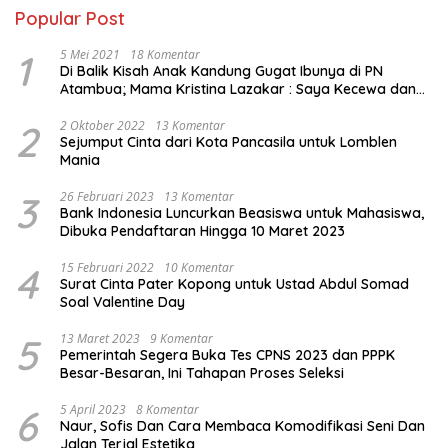
Popular Post
1
5 Mei 2021
18 Komentar
Di Balik Kisah Anak Kandung Gugat Ibunya di PN
Atambua; Mama Kristina Lazakar : Saya Kecewa dan
Sakit
2
2 Oktober 2022
13 Komentar
Sejumput Cinta dari Kota Pancasila untuk Lomblen
Mania
3
26 Februari 2023
13 Komentar
Bank Indonesia Luncurkan Beasiswa untuk Mahasiswa,
Dibuka Pendaftaran Hingga 10 Maret 2023
4
15 Februari 2022
10 Komentar
Surat Cinta Pater Kopong untuk Ustad Abdul Somad
Soal Valentine Day
5
13 Maret 2023
9 Komentar
Pemerintah Segera Buka Tes CPNS 2023 dan PPPK
Besar-Besaran, Ini Tahapan Proses Seleksi
6
5 April 2023
8 Komentar
Naur, Sofis Dan Cara Membaca Komodifikasi Seni Dan
Jalan Terjal Estetika