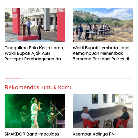
Tinggalkan Pola Kerja Lama,
Wakil Bupati Lembata Jajal
Wakil Bupati Ajak ASN
Kemampuan Menembak
Percepat Pembangunan dan
Bersama Personel Polres di
Hadir Melayani Masyarakat
Bukit Muruona
Rekomendasi untuk kamu
SMAKDOR Band Imaculata
Keempat Kalinya PN