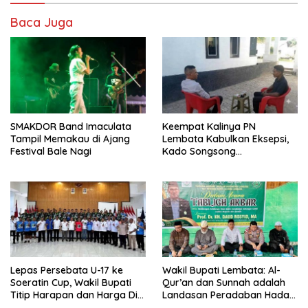
Baca Juga
SMAKDOR Band Imaculata
Keempat Kalinya PN
Tampil Memakau di Ajang
Lembata Kabulkan Eksepsi,
Festival Bale Nagi
Kado Songsong
Kemerdekaan Bagi Theresia
Ina Erap Dkk
Lepas Persebata U-17 ke
Wakil Bupati Lembata: Al-
Soeratin Cup, Wakil Bupati
Qur’an dan Sunnah adalah
Titip Harapan dan Harga Diri
Landasan Peradaban Hadapi
Lembata
Tantangan Global