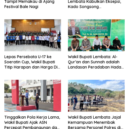
Tampil Memakau di Ajang
Lembata Kabulkan Eksepsi,
Festival Bale Nagi
Kado Songsong
Kemerdekaan Bagi Theresia
Ina Erap Dkk
Lepas Persebata U-17 ke
Wakil Bupati Lembata: Al-
Soeratin Cup, Wakil Bupati
Qur’an dan Sunnah adalah
Titip Harapan dan Harga Diri
Landasan Peradaban Hadapi
Lembata
Tantangan Global
Tinggalkan Pola Kerja Lama,
Wakil Bupati Lembata Jajal
Wakil Bupati Ajak ASN
Kemampuan Menembak
Percepat Pembangunan dan
Bersama Personel Polres di