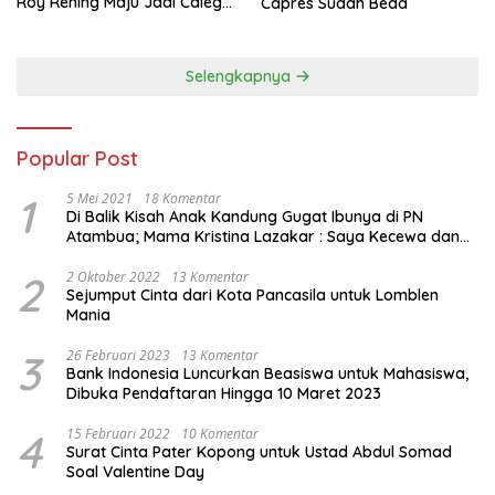
Roy Rening Maju Jadi Caleg
Capres Sudah Beda
Dapil NTT 1 dari Partai
Perindo
Selengkapnya
Popular Post
1
5 Mei 2021
18 Komentar
Di Balik Kisah Anak Kandung Gugat Ibunya di PN
Atambua; Mama Kristina Lazakar : Saya Kecewa dan
Sakit
2
2 Oktober 2022
13 Komentar
Sejumput Cinta dari Kota Pancasila untuk Lomblen
Mania
3
26 Februari 2023
13 Komentar
Bank Indonesia Luncurkan Beasiswa untuk Mahasiswa,
Dibuka Pendaftaran Hingga 10 Maret 2023
4
15 Februari 2022
10 Komentar
Surat Cinta Pater Kopong untuk Ustad Abdul Somad
Soal Valentine Day