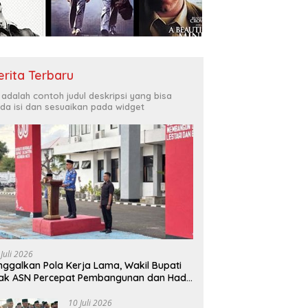
Bukit Muruona
T
r Melayani Masyarakat
Di
erita Terbaru
i adalah contoh judul deskripsi yang bisa
da isi dan sesuaikan pada widget
 Juli 2026
nggalkan Pola Kerja Lama, Wakil Bupati
ak ASN Percepat Pembangunan dan Hadir
layani Masyarakat
10 Juli 2026