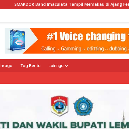
ata Tampil Memakau di Ajang Festival Bale Nagi
Kee
ahraga
Tag Berita
Lainnya