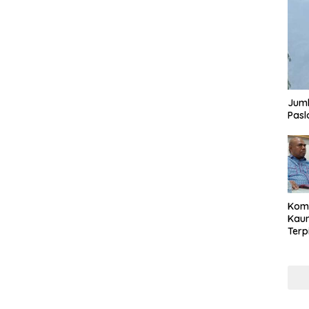
Juml
Pasl
Komi
Kaum
Terp
Reni
Cale
Part