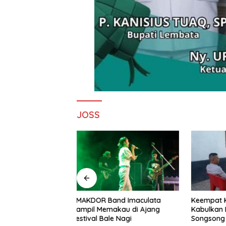
JOSS
nd Imaculata
Keempat Kalinya PN Lembata
Lepas Pe
kau di Ajang
Kabulkan Eksepsi, Kado
Soeratin 
e Nagi
Songsong Kemerdekaan Bagi
Harapan 