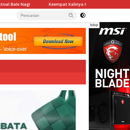
mpat Kalinya PN Lembata Kabulkan Eksepsi, Kado Songsong Kem
tutup