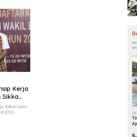
Tantangan Global
Hadi
B
In
an
nsip Kerja
n Sikka
o, Bakal Calon
ket JOSS…
26
Ti
Aj
Me