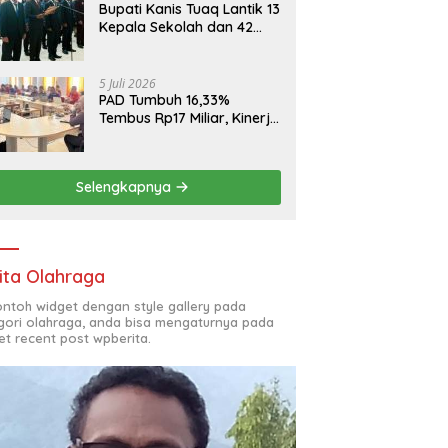
Bupati Kanis Tuaq Lantik 13
Kepala Sekolah dan 42
Pejabat Fungsional
5 Juli 2026
PAD Tumbuh 16,33%
Tembus Rp17 Miliar, Kinerja
RSUD, Bapenda dan BKAD
Sangat Memuaskan
Selengkapnya
ita Olahraga
contoh widget dengan style gallery pada
gori olahraga, anda bisa mengaturnya pada
et recent post wpberita.