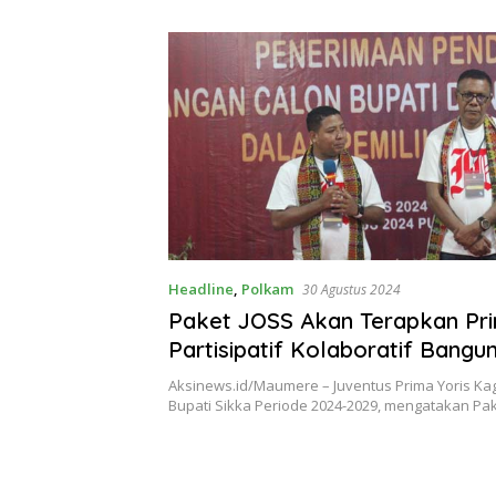
Theresia Ina Erap Dkk
Lembata
Headline
,
Polkam
30 Agustus 2024
Paket JOSS Akan Terapkan Pri
Partisipatif Kolaboratif Bangu
Kota Kreatif
Aksinews.id/Maumere – Juventus Prima Yoris Kag
Bupati Sikka Periode 2024-2029, mengatakan Pa