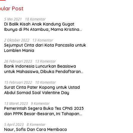
ular Post
5 Mei 2021
18 Komentar
Di Balik Kisah Anak Kandung Gugat
Ibunya di PN Atambua; Mama Kristina
Lazakar : Saya Kecewa dan Sakit
2 Oktober 2022
13 Komentar
Sejumput Cinta dari Kota Pancasila untuk
Lomblen Mania
26 Februari 2023
13 Komentar
Bank Indonesia Luncurkan Beasiswa
untuk Mahasiswa, Dibuka Pendaftaran
Hingga 10 Maret 2023
15 Februari 2022
10 Komentar
Surat Cinta Pater Kopong untuk Ustad
Abdul Somad Soal Valentine Day
13 Maret 2023
9 Komentar
Pemerintah Segera Buka Tes CPNS 2023
dan PPPK Besar-Besaran, Ini Tahapan
Proses Seleksi
5 April 2023
8 Komentar
Naur, Sofis Dan Cara Membaca