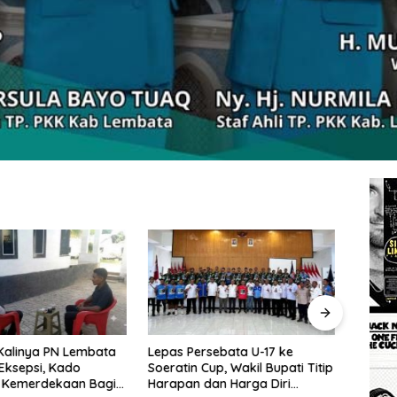
rsebata U-17 ke
Wakil Bupati Lembata: Al-
Tingg
Cup, Wakil Bupati Titip
Qur’an dan Sunnah adalah
Wakil
dan Harga Diri
Landasan Peradaban Hadapi
Perc