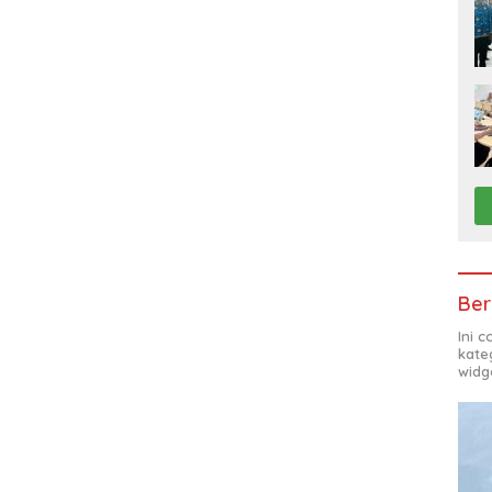
Ber
Ini 
kate
widg