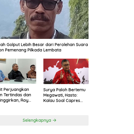
ah Golput Lebih Besar dari Perolehan Suara
on Pemenang Pilkada Lembata
t Perjuangkan
Surya Paloh Bertemu
 Tertindas dan
Megawati, Hasto:
inggirkan, Roy
Kalau Soal Capres
ng Maju Jadi
Sudah Beda
g Dapil NTT 1 dari
ai Perindo
Selengkapnya