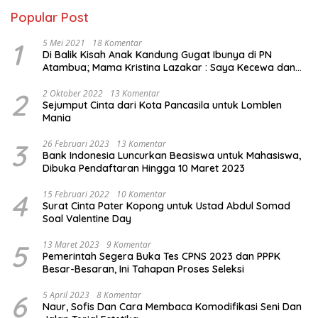
Popular Post
1
5 Mei 2021
18 Komentar
Di Balik Kisah Anak Kandung Gugat Ibunya di PN
Atambua; Mama Kristina Lazakar : Saya Kecewa dan
Sakit
2
2 Oktober 2022
13 Komentar
Sejumput Cinta dari Kota Pancasila untuk Lomblen
Mania
3
26 Februari 2023
13 Komentar
Bank Indonesia Luncurkan Beasiswa untuk Mahasiswa,
Dibuka Pendaftaran Hingga 10 Maret 2023
4
15 Februari 2022
10 Komentar
Surat Cinta Pater Kopong untuk Ustad Abdul Somad
Soal Valentine Day
5
13 Maret 2023
9 Komentar
Pemerintah Segera Buka Tes CPNS 2023 dan PPPK
Besar-Besaran, Ini Tahapan Proses Seleksi
6
5 April 2023
8 Komentar
Naur, Sofis Dan Cara Membaca Komodifikasi Seni Dan