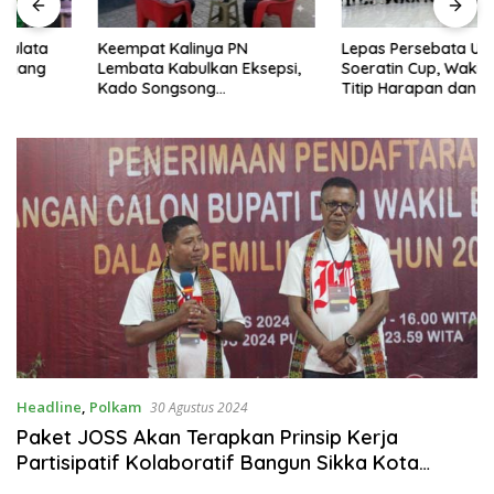
Keempat Kalinya PN
Lepas Persebata U-17 ke
Lembata Kabulkan Eksepsi,
Soeratin Cup, Wakil Bupati
Kado Songsong
Titip Harapan dan Harga Diri
Kemerdekaan Bagi Theresia
Lembata
Ina Erap Dkk
Headline
,
Polkam
30 Agustus 2024
Paket JOSS Akan Terapkan Prinsip Kerja
Partisipatif Kolaboratif Bangun Sikka Kota
Kreatif