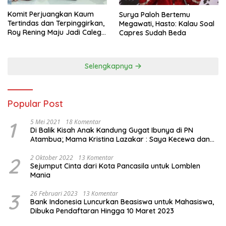
Komit Perjuangkan Kaum
Surya Paloh Bertemu
Tertindas dan Terpinggirkan,
Megawati, Hasto: Kalau Soal
Roy Rening Maju Jadi Caleg
Capres Sudah Beda
Dapil NTT 1 dari Partai
Perindo
Selengkapnya
Popular Post
1
5 Mei 2021
18 Komentar
Di Balik Kisah Anak Kandung Gugat Ibunya di PN
Atambua; Mama Kristina Lazakar : Saya Kecewa dan
Sakit
2
2 Oktober 2022
13 Komentar
Sejumput Cinta dari Kota Pancasila untuk Lomblen
Mania
3
26 Februari 2023
13 Komentar
Bank Indonesia Luncurkan Beasiswa untuk Mahasiswa,
Dibuka Pendaftaran Hingga 10 Maret 2023