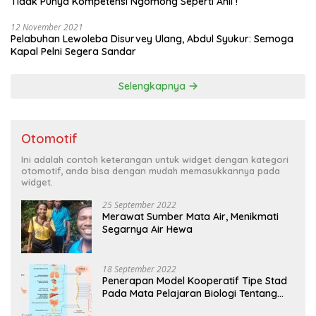
Tidak Punya Kompetensi Ngomong Seperti Ahli !
12 November 2021
Pelabuhan Lewoleba Disurvey Ulang, Abdul Syukur: Semoga
Kapal Pelni Segera Sandar
Selengkapnya
Otomotif
Ini adalah contoh keterangan untuk widget dengan kategori
otomotif, anda bisa dengan mudah memasukkannya pada
widget.
25 September 2022
Merawat Sumber Mata Air, Menikmati
Segarnya Air Hewa
18 September 2022
Penerapan Model Kooperatif Tipe Stad
Pada Mata Pelajaran Biologi Tentang
Sistem Koordinasi dan Alat Indera