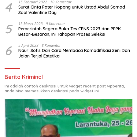
4
15 Februari 2022
10 Komentar
Surat Cinta Pater Kopong untuk Ustad Abdul Somad
Soal Valentine Day
5
13 Maret 2023
9 Komentar
Pemerintah Segera Buka Tes CPNS 2023 dan PPPK
Besar-Besaran, Ini Tahapan Proses Seleksi
6
5 April 2023
8 Komentar
Naur, Sofis Dan Cara Membaca Komodifikasi Seni Dan
Jalan Terjal Estetika
Berita Kriminal
Ini adalah contoh deskripsi untuk widget recent post wpberita,
anda bisa memasukkan deskripsi pada widget ini.