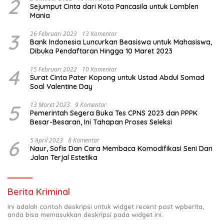
2
Sejumput Cinta dari Kota Pancasila untuk Lomblen
Mania
3
26 Februari 2023
13 Komentar
Bank Indonesia Luncurkan Beasiswa untuk Mahasiswa,
Dibuka Pendaftaran Hingga 10 Maret 2023
4
15 Februari 2022
10 Komentar
Surat Cinta Pater Kopong untuk Ustad Abdul Somad
Soal Valentine Day
5
13 Maret 2023
9 Komentar
Pemerintah Segera Buka Tes CPNS 2023 dan PPPK
Besar-Besaran, Ini Tahapan Proses Seleksi
6
5 April 2023
8 Komentar
Naur, Sofis Dan Cara Membaca Komodifikasi Seni Dan
Jalan Terjal Estetika
Berita Kriminal
Ini adalah contoh deskripsi untuk widget recent post wpberita,
anda bisa memasukkan deskripsi pada widget ini.