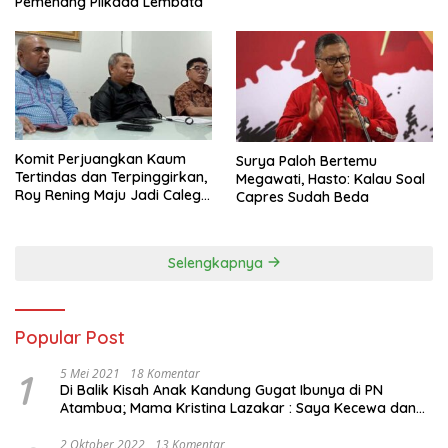
Pemenang Pilkada Lembata
Komit Perjuangkan Kaum
Surya Paloh Bertemu
Tertindas dan Terpinggirkan,
Megawati, Hasto: Kalau Soal
Roy Rening Maju Jadi Caleg
Capres Sudah Beda
Dapil NTT 1 dari Partai
Perindo
Selengkapnya
Popular Post
1
5 Mei 2021
18 Komentar
Di Balik Kisah Anak Kandung Gugat Ibunya di PN
Atambua; Mama Kristina Lazakar : Saya Kecewa dan
Sakit
2 Oktober 2022
13 Komentar