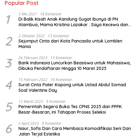
Popular Post
1
5 Mei 2021
18 Komentar
Di Balik Kisah Anak Kandung Gugat Ibunya di PN
Atambua; Mama Kristina Lazakar : Saya Kecewa dan
Sakit
2
2 Oktober 2022
13 Komentar
Sejumput Cinta dari Kota Pancasila untuk Lomblen
Mania
3
26 Februari 2023
13 Komentar
Bank Indonesia Luncurkan Beasiswa untuk Mahasiswa,
Dibuka Pendaftaran Hingga 10 Maret 2023
4
15 Februari 2022
10 Komentar
Surat Cinta Pater Kopong untuk Ustad Abdul Somad
Soal Valentine Day
5
13 Maret 2023
9 Komentar
Pemerintah Segera Buka Tes CPNS 2023 dan PPPK
Besar-Besaran, Ini Tahapan Proses Seleksi
6
5 April 2023
8 Komentar
Naur, Sofis Dan Cara Membaca Komodifikasi Seni Dan
Jalan Terjal Estetika