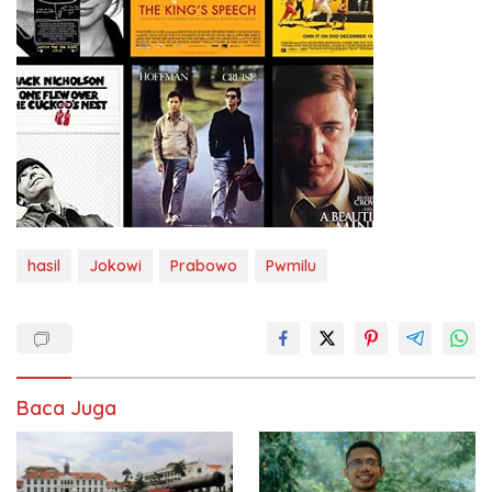
hasil
Jokowi
Prabowo
Pwmilu
Baca Juga