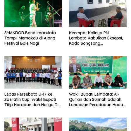
SMAKDOR Band Imaculata
Keempat Kalinya PN
Tampil Memakau di Ajang
Lembata Kabulkan Eksepsi,
Festival Bale Nagi
Kado Songsong
Kemerdekaan Bagi Theresia
Ina Erap Dkk
Lepas Persebata U-17 ke
Wakil Bupati Lembata: Al-
Soeratin Cup, Wakil Bupati
Qur’an dan Sunnah adalah
Titip Harapan dan Harga Diri
Landasan Peradaban Hadapi
Lembata
Tantangan Global