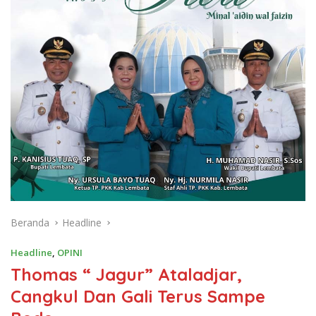
Beranda
Headline
Headline
,
OPINI
Thomas “ Jagur” Ataladjar,
Cangkul Dan Gali Terus Sampe