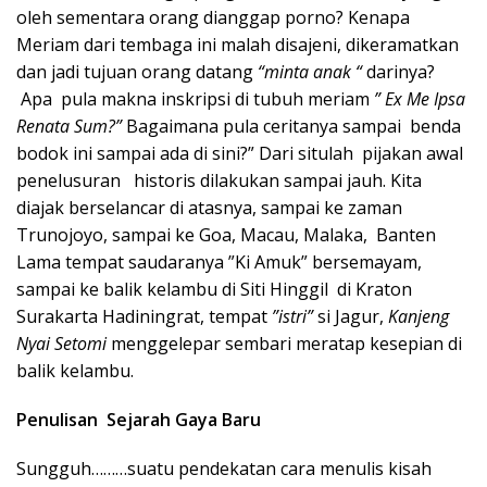
oleh sementara orang dianggap porno? Kenapa
Meriam dari tembaga ini malah disajeni, dikeramatkan
dan jadi tujuan orang datang
“minta anak “
darinya?
Apa pula makna inskripsi di tubuh meriam
” Ex Me Ipsa
Renata Sum?”
Bagaimana pula ceritanya sampai benda
bodok ini sampai ada di sini?” Dari situlah pijakan awal
penelusuran historis dilakukan sampai jauh. Kita
diajak berselancar di atasnya, sampai ke zaman
Trunojoyo, sampai ke Goa, Macau, Malaka, Banten
Lama tempat saudaranya ”Ki Amuk” bersemayam,
sampai ke balik kelambu di Siti Hinggil di Kraton
Surakarta Hadiningrat, tempat
”istri”
si Jagur,
Kanjeng
Nyai Setomi
menggelepar sembari meratap kesepian di
balik kelambu.
Penulisan Sejarah Gaya Baru
Sungguh………suatu pendekatan cara menulis kisah