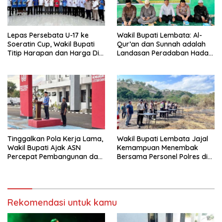
Lepas Persebata U-17 ke
Wakil Bupati Lembata: Al-
Soeratin Cup, Wakil Bupati
Qur’an dan Sunnah adalah
Titip Harapan dan Harga Diri
Landasan Peradaban Hadapi
Lembata
Tantangan Global
Tinggalkan Pola Kerja Lama,
Wakil Bupati Lembata Jajal
Wakil Bupati Ajak ASN
Kemampuan Menembak
Percepat Pembangunan dan
Bersama Personel Polres di
Hadir Melayani Masyarakat
Bukit Muruona
Rekomendasi untuk kamu