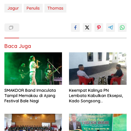
Jagur
Penulis
Thomas
Baca Juga
SMAKDOR Band Imaculata
Keempat Kalinya PN
Tampil Memakau di Ajang
Lembata Kabulkan Eksepsi,
Festival Bale Nagi
Kado Songsong
Kemerdekaan Bagi Theresia
Ina Erap Dkk