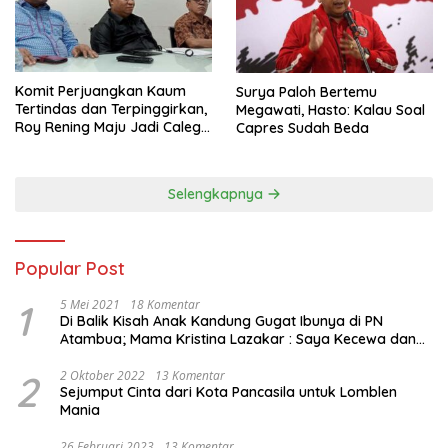
Komit Perjuangkan Kaum
Surya Paloh Bertemu
Tertindas dan Terpinggirkan,
Megawati, Hasto: Kalau Soal
Roy Rening Maju Jadi Caleg
Capres Sudah Beda
Dapil NTT 1 dari Partai
Perindo
Selengkapnya
Popular Post
1
5 Mei 2021
18 Komentar
Di Balik Kisah Anak Kandung Gugat Ibunya di PN
Atambua; Mama Kristina Lazakar : Saya Kecewa dan
Sakit
2
2 Oktober 2022
13 Komentar
Sejumput Cinta dari Kota Pancasila untuk Lomblen
Mania
26 Februari 2023
13 Komentar