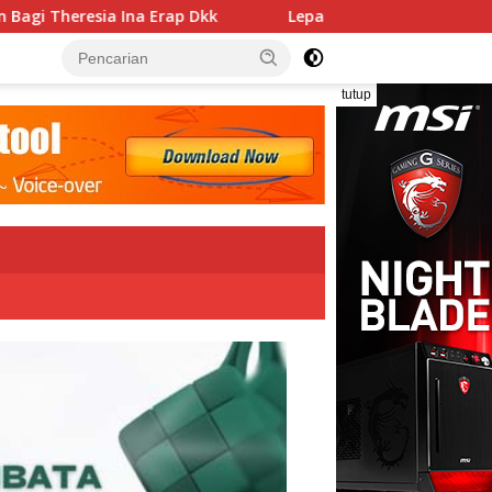
Lepas Persebata U-17 ke Soeratin Cup, Wakil Bupati Tit
tutup