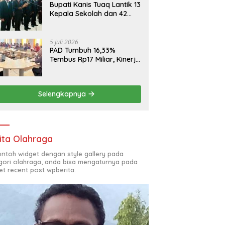
Bupati Kanis Tuaq Lantik 13
Kepala Sekolah dan 42
Pejabat Fungsional
5 Juli 2026
PAD Tumbuh 16,33%
Tembus Rp17 Miliar, Kinerja
RSUD, Bapenda dan BKAD
Sangat Memuaskan
Selengkapnya
ita Olahraga
contoh widget dengan style gallery pada
gori olahraga, anda bisa mengaturnya pada
et recent post wpberita.