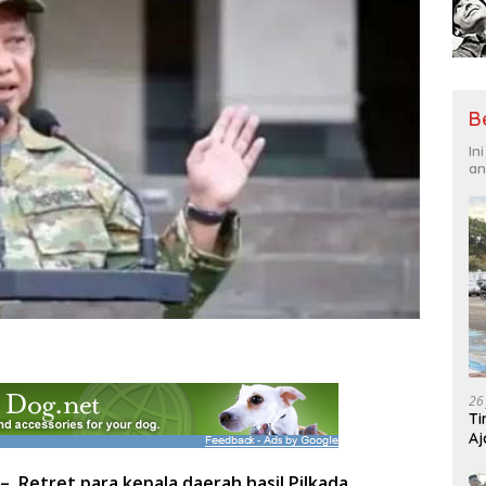
B
In
an
26
Ti
Aj
Me
 – Retret para kepala daerah hasil Pilkada