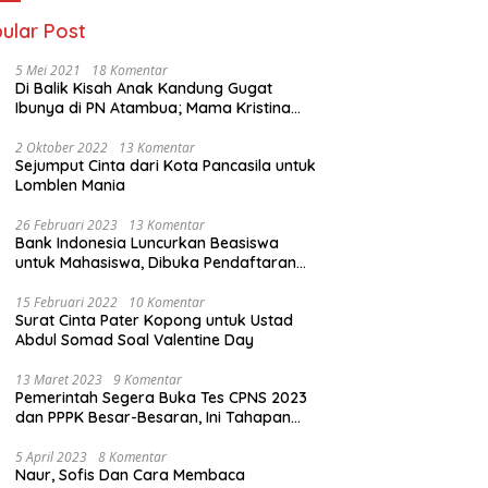
ular Post
5 Mei 2021
18 Komentar
Di Balik Kisah Anak Kandung Gugat
Ibunya di PN Atambua; Mama Kristina
Lazakar : Saya Kecewa dan Sakit
2 Oktober 2022
13 Komentar
Sejumput Cinta dari Kota Pancasila untuk
Lomblen Mania
26 Februari 2023
13 Komentar
Bank Indonesia Luncurkan Beasiswa
untuk Mahasiswa, Dibuka Pendaftaran
Hingga 10 Maret 2023
15 Februari 2022
10 Komentar
Surat Cinta Pater Kopong untuk Ustad
Abdul Somad Soal Valentine Day
13 Maret 2023
9 Komentar
Pemerintah Segera Buka Tes CPNS 2023
dan PPPK Besar-Besaran, Ini Tahapan
Proses Seleksi
5 April 2023
8 Komentar
Naur, Sofis Dan Cara Membaca