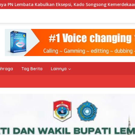
psi, Kado Songsong Kemerdekaan Bagi Theresia Ina Erap Dkk
ahraga
Tag Berita
Lainnya