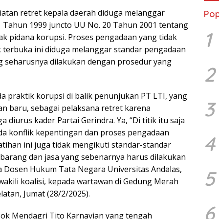
giatan retret kepala daerah diduga melanggar
Pop
 Tahun 1999 juncto UU No. 20 Tahun 2001 tentang
1
k pidana korupsi. Proses pengadaan yang tidak
k terbuka ini diduga melanggar standar pengadaan
g seharusnya dilakukan dengan prosedur yang
2
da praktik korupsi di balik penunjukan PT LTI, yang
3
n baru, sebagai pelaksana retret karena
 diurus kader Partai Gerindra. Ya, “Di titik itu saja
da konflik kepentingan dan proses pengadaan
4
atihan ini juga tidak mengikuti standar-standar
barang dan jasa yang sebenarnya harus dilakukan
ta Dosen Hukum Tata Negara Universitas Andalas,
5
wakili koalisi, kepada wartawan di Gedung Merah
latan, Jumat (28/2/2025).
6
sok Mendagri Tito Karnavian yang tengah