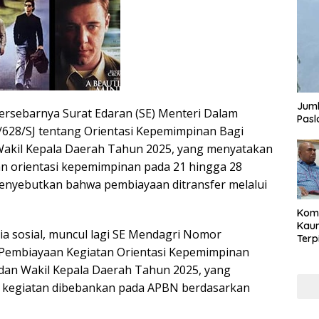
Juml
 tersebarnya Surat Edaran (SE) Menteri Dalam
Pasl
628/SJ tentang Orientasi Kepemimpinan Bagi
Wakil Kepala Daerah Tahun 2025, yang menyatakan
n orientasi kepemimpinan pada 21 hingga 28
enyebutkan bahwa pembiayaan ditransfer melalui
Komi
Kaum
ia sosial, muncul lagi SE Mendagri Nomor
Terp
l Pembiayaan Kegiatan Orientasi Kepemimpinan
Reni
Cale
dan Wakil Kepala Daerah Tahun 2025, yang
Part
 kegiatan dibebankan pada APBN berdasarkan