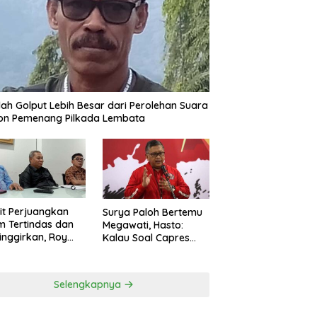
ah Golput Lebih Besar dari Perolehan Suara
on Pemenang Pilkada Lembata
t Perjuangkan
Surya Paloh Bertemu
 Tertindas dan
Megawati, Hasto:
inggirkan, Roy
Kalau Soal Capres
ng Maju Jadi
Sudah Beda
g Dapil NTT 1 dari
ai Perindo
Selengkapnya