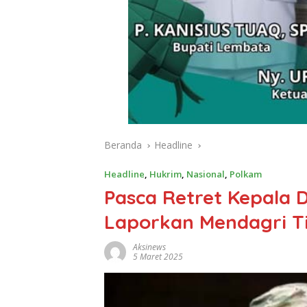
Beranda
Headline
Headline
,
Hukrim
,
Nasional
,
Polkam
Pasca Retret Kepala D
Laporkan Mendagri Ti
Aksinews
5 Maret 2025