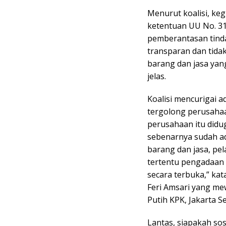
Menurut koalisi, ke
ketentuan UU No. 31
pemberantasan tinda
transparan dan tida
barang dan jasa yan
jelas.
Koalisi mencurigai a
tergolong perusahaa
perusahaan itu diduga
sebenarnya sudah a
barang dan jasa, pel
tertentu pengadaan 
secara terbuka,” ka
Feri Amsari yang me
Putih KPK, Jakarta Se
Lantas, siapakah so