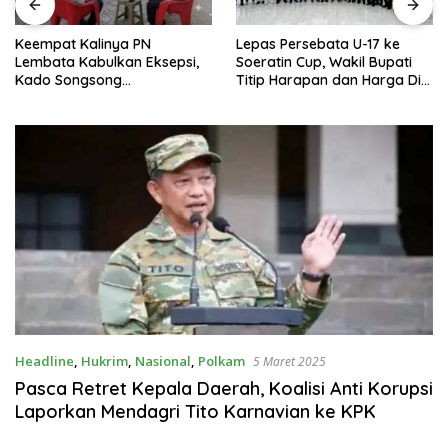
Keempat Kalinya PN
Lepas Persebata U-17 ke
Lembata Kabulkan Eksepsi,
Soeratin Cup, Wakil Bupati
Kado Songsong
Titip Harapan dan Harga Diri
Kemerdekaan Bagi Theresia
Lembata
Ina Erap Dkk
Headline
,
Hukrim
,
Nasional
,
Polkam
5 Maret 2025
Pasca Retret Kepala Daerah, Koalisi Anti Korupsi
Laporkan Mendagri Tito Karnavian ke KPK