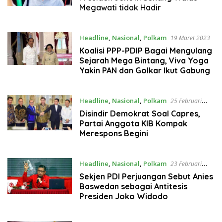
Megawati tidak Hadir
Headline
,
Nasional
,
Polkam
19 Maret 2023
Koalisi PPP-PDIP Bagai Mengulang
Sejarah Mega Bintang, Viva Yoga
Yakin PAN dan Golkar Ikut Gabung
Headline
,
Nasional
,
Polkam
25 Februari
2023
Disindir Demokrat Soal Capres,
Partai Anggota KIB Kompak
Merespons Begini
Headline
,
Nasional
,
Polkam
23 Februari
2023
Sekjen PDI Perjuangan Sebut Anies
Baswedan sebagai Antitesis
Presiden Joko Widodo