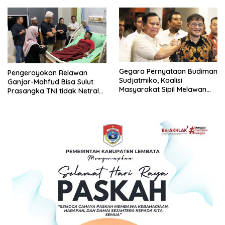
Gegara Pernyataan Budiman
Pengeroyokan Relawan
Sudjatmiko, Koalisi
Ganjar-Mahfud Bisa Sulut
Masyarakat Sipil Melawan
Prasangka TNI tidak Netral
Lupa Desak Komnas HAM
di Pilpres 2024
Panggil Prabowo