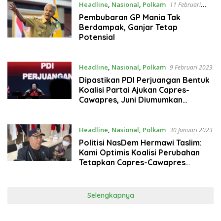
Headline
,
Nasional
,
Polkam
11 Februari
2023
Pembubaran GP Mania Tak
Berdampak, Ganjar Tetap
Potensial
Headline
,
Nasional
,
Polkam
9 Februari 2023
Dipastikan PDI Perjuangan Bentuk
Koalisi Partai Ajukan Capres-
Cawapres, Juni Diumumkan
Megawati
Headline
,
Nasional
,
Polkam
30 Januari 2023
Politisi NasDem Hermawi Taslim:
Kami Optimis Koalisi Perubahan
Tetapkan Capres-Cawapres
Sebelum Ramadhan
Selengkapnya