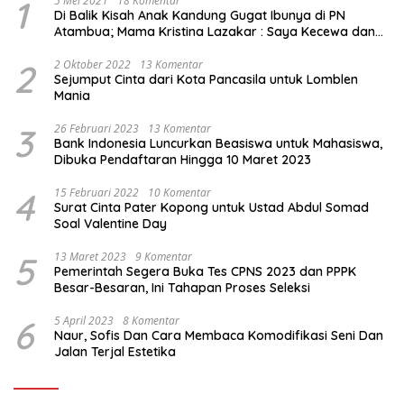
1
5 Mei 2021
18 Komentar
Di Balik Kisah Anak Kandung Gugat Ibunya di PN
Atambua; Mama Kristina Lazakar : Saya Kecewa dan
Sakit
2
2 Oktober 2022
13 Komentar
Sejumput Cinta dari Kota Pancasila untuk Lomblen
Mania
3
26 Februari 2023
13 Komentar
Bank Indonesia Luncurkan Beasiswa untuk Mahasiswa,
Dibuka Pendaftaran Hingga 10 Maret 2023
4
15 Februari 2022
10 Komentar
Surat Cinta Pater Kopong untuk Ustad Abdul Somad
Soal Valentine Day
5
13 Maret 2023
9 Komentar
Pemerintah Segera Buka Tes CPNS 2023 dan PPPK
Besar-Besaran, Ini Tahapan Proses Seleksi
6
5 April 2023
8 Komentar
Naur, Sofis Dan Cara Membaca Komodifikasi Seni Dan
Jalan Terjal Estetika