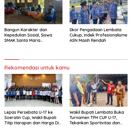
Bangun Karakter dan
Skor Pengadaan Lembata
Kepedulian Sosial, Siswa
Cukup, Indek Profesionalisme
SMAK Santa Maria
ASN Masih Rendah
Immaculata Adonara Jalani
Live In di Desa Ilepati
Rekomendasi untuk kamu
Lepas Persebata U-17 ke
Wakil Bupati Lembata Buka
Soeratin Cup, Wakil Bupati
Turnamen TPH CUP U-17,
Titip Harapan dan Harga Diri
Tekankan Sportivitas dan
Lembata
Pembentukan Karakter