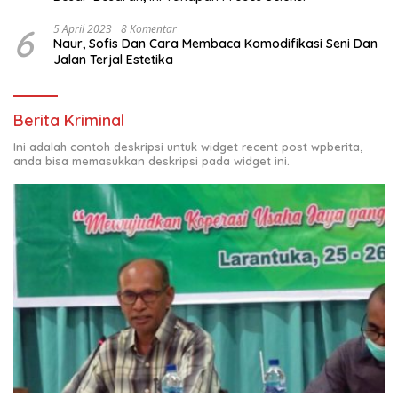
6
5 April 2023
8 Komentar
Naur, Sofis Dan Cara Membaca Komodifikasi Seni Dan
Jalan Terjal Estetika
Berita Kriminal
Ini adalah contoh deskripsi untuk widget recent post wpberita,
anda bisa memasukkan deskripsi pada widget ini.