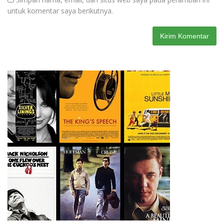
untuk komentar saya berikutnya.