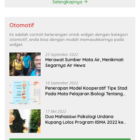
Selengkapnya
Otomotif
Ini adalah contoh keterangan untuk widget dengan kategori
otomotif, anda bisa dengan mudah memasukkannya pada
widget.
25 September 2022
Merawat Sumber Mata Air, Menikmati
Segarnya Air Hewa
18 September 2022
Penerapan Model Kooperatif Tipe Stad
Pada Mata Pelajaran Biologi Tentang
Sistem Koordinasi dan Alat Indera
17 Mei 2022
Dua Mahasiswi Psikologi Undana
Kupang Lolos Program IISMA 2022 ke
Korea dan Hungaria