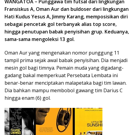
WANGATOA – Punggawa tim futsal dari lingkungan
Fransiskus A, Oman Aur dan buldoser dari lingkungan
Hati Kudus Yesus A, Jimmy Karang, memposisikan diri
sebagai pencetak gol terbanyak alias top score,
hingga penutupan babak penyisihan grup. Keduanya,
sama-sama mengoleksi 13 gol.
Oman Aur yang mengenakan nomor punggung 11
tampil prima sejak awal babak penyisihan. Dia menjadi
mesin gol bagi timnya. Pemain muda yang digadang-
gadang bakal memperkuat Persebata Lembata ini
benar-benar menciptakan malapetaka bagi tim lawan.
Dia bahkan mampu membobol gawang tim Darius C
hingga enam (6) gol.