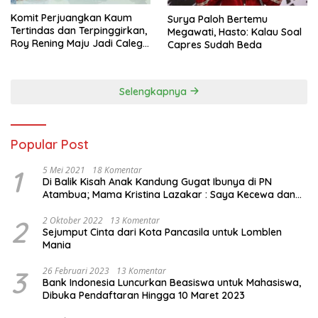
Komit Perjuangkan Kaum
Surya Paloh Bertemu
Tertindas dan Terpinggirkan,
Megawati, Hasto: Kalau Soal
Roy Rening Maju Jadi Caleg
Capres Sudah Beda
Dapil NTT 1 dari Partai
Perindo
Selengkapnya
Popular Post
1
5 Mei 2021
18 Komentar
Di Balik Kisah Anak Kandung Gugat Ibunya di PN
Atambua; Mama Kristina Lazakar : Saya Kecewa dan
Sakit
2
2 Oktober 2022
13 Komentar
Sejumput Cinta dari Kota Pancasila untuk Lomblen
Mania
3
26 Februari 2023
13 Komentar
Bank Indonesia Luncurkan Beasiswa untuk Mahasiswa,
Dibuka Pendaftaran Hingga 10 Maret 2023