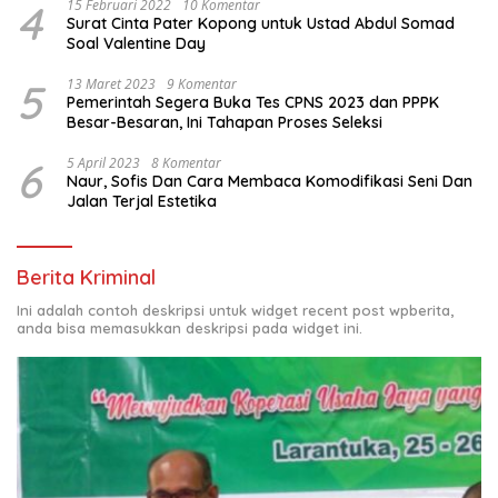
4
15 Februari 2022
10 Komentar
Surat Cinta Pater Kopong untuk Ustad Abdul Somad
Soal Valentine Day
5
13 Maret 2023
9 Komentar
Pemerintah Segera Buka Tes CPNS 2023 dan PPPK
Besar-Besaran, Ini Tahapan Proses Seleksi
6
5 April 2023
8 Komentar
Naur, Sofis Dan Cara Membaca Komodifikasi Seni Dan
Jalan Terjal Estetika
Berita Kriminal
Ini adalah contoh deskripsi untuk widget recent post wpberita,
anda bisa memasukkan deskripsi pada widget ini.