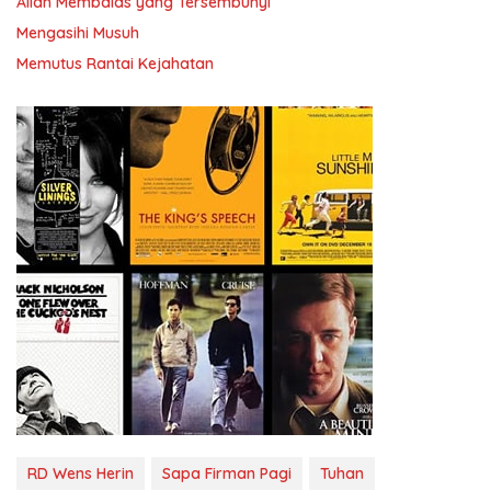
Allah Membalas yang Tersembunyi
Mengasihi Musuh
Memutus Rantai Kejahatan
RD Wens Herin
Sapa Firman Pagi
Tuhan