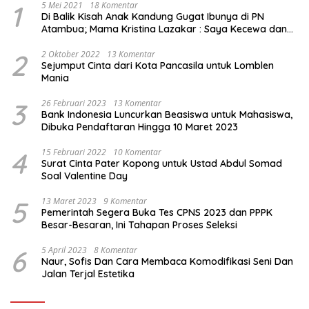
1
5 Mei 2021
18 Komentar
Di Balik Kisah Anak Kandung Gugat Ibunya di PN
Atambua; Mama Kristina Lazakar : Saya Kecewa dan
Sakit
2
2 Oktober 2022
13 Komentar
Sejumput Cinta dari Kota Pancasila untuk Lomblen
Mania
3
26 Februari 2023
13 Komentar
Bank Indonesia Luncurkan Beasiswa untuk Mahasiswa,
Dibuka Pendaftaran Hingga 10 Maret 2023
4
15 Februari 2022
10 Komentar
Surat Cinta Pater Kopong untuk Ustad Abdul Somad
Soal Valentine Day
5
13 Maret 2023
9 Komentar
Pemerintah Segera Buka Tes CPNS 2023 dan PPPK
Besar-Besaran, Ini Tahapan Proses Seleksi
6
5 April 2023
8 Komentar
Naur, Sofis Dan Cara Membaca Komodifikasi Seni Dan
Jalan Terjal Estetika