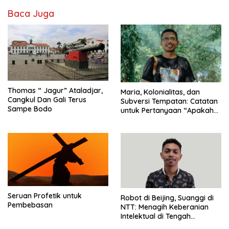
Baca Juga
Thomas “ Jagur” Ataladjar,
Maria, Kolonialitas, dan
Cangkul Dan Gali Terus
Subversi Tempatan: Catatan
Sampe Bodo
untuk Pertanyaan “Apakah
Maria Disembah atau
Dihormati?
Seruan Profetik untuk
Robot di Beijing, Suanggi di
Pembebasan
NTT: Menagih Keberanian
Intelektual di Tengah
Kepungan Klenik