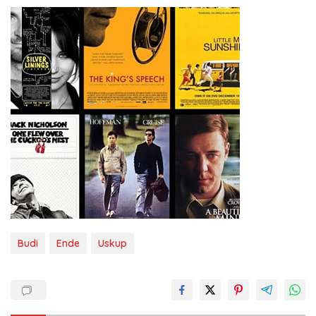
Budi
Ende
Uskup