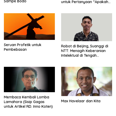
Sampe Bodo
untuk Pertanyaan “Apakah
Maria Disembah atau
Dihormati?
Seruan Profetik untuk
Robot di Beijing, Suanggi di
Pembebasan
NTT: Menagih Keberanian
Intelektual di Tengah
Kepungan Klenik
Membaca Kembali Lomba
Max Havelaar dan Kita
Lamahora (Sisip Gagas
untuk Artikel RD. Inno Koten)