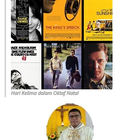
Hari Kelima dalam Oktaf Natal