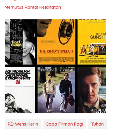
Memutus Rantai Kejahatan
RD Wens Herin
Sapa Firman Pagi
Tuhan