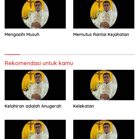
Mengasihi Musuh
Memutus Rantai Kejahatan
Rekomendasi untuk kamu
Kelahiran adalah Anugerah
Kelekatan