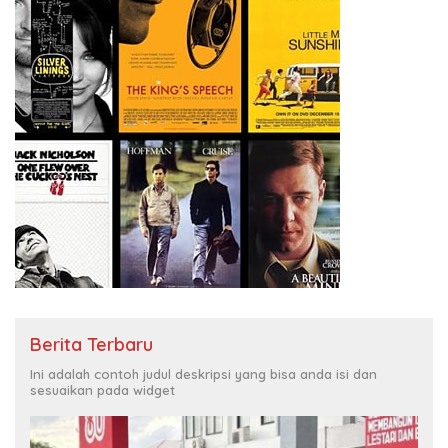
Berita Terbaru
Ini adalah contoh judul deskripsi yang bisa anda isi dan
sesuaikan pada widget