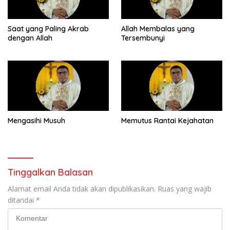
Saat yang Paling Akrab
Allah Membalas yang
dengan Allah
Tersembunyi
Mengasihi Musuh
Memutus Rantai Kejahatan
Tinggalkan Balasan
Alamat email Anda tidak akan dipublikasikan.
Ruas yang wajib
ditandai
*