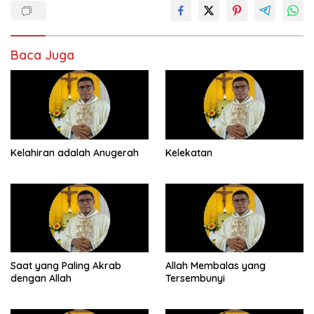
Baca Juga
Kelahiran adalah Anugerah
Kelekatan
Saat yang Paling Akrab
Allah Membalas yang
dengan Allah
Tersembunyi