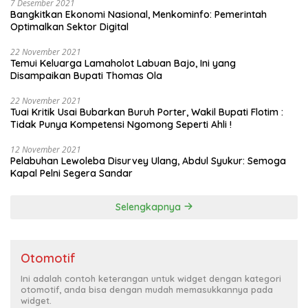
7 Desember 2021
Bangkitkan Ekonomi Nasional, Menkominfo: Pemerintah
Optimalkan Sektor Digital
22 November 2021
Temui Keluarga Lamaholot Labuan Bajo, Ini yang
Disampaikan Bupati Thomas Ola
22 November 2021
Tuai Kritik Usai Bubarkan Buruh Porter, Wakil Bupati Flotim :
Tidak Punya Kompetensi Ngomong Seperti Ahli !
12 November 2021
Pelabuhan Lewoleba Disurvey Ulang, Abdul Syukur: Semoga
Kapal Pelni Segera Sandar
Selengkapnya
Otomotif
Ini adalah contoh keterangan untuk widget dengan kategori
otomotif, anda bisa dengan mudah memasukkannya pada
widget.