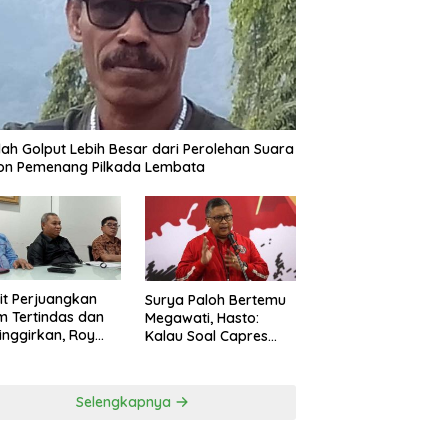
ah Golput Lebih Besar dari Perolehan Suara
on Pemenang Pilkada Lembata
t Perjuangkan
Surya Paloh Bertemu
 Tertindas dan
Megawati, Hasto:
inggirkan, Roy
Kalau Soal Capres
ng Maju Jadi
Sudah Beda
g Dapil NTT 1 dari
ai Perindo
Selengkapnya