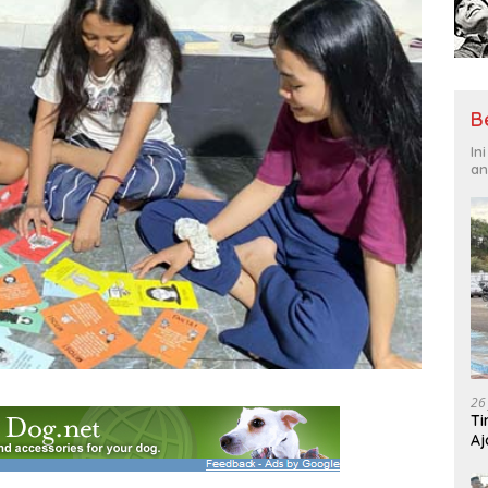
B
In
an
26
Ti
Aj
Me