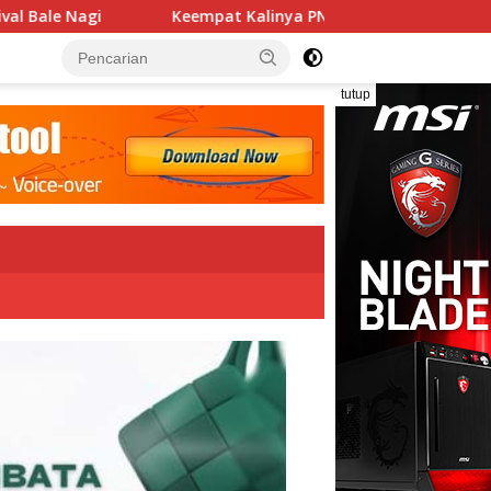
inya PN Lembata Kabulkan Eksepsi, Kado Songsong Kemerdekaa
tutup