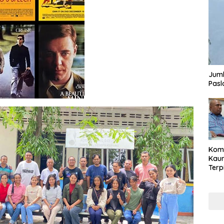
Juml
Pasl
Komi
Kaum
Terp
Reni
Cale
Part