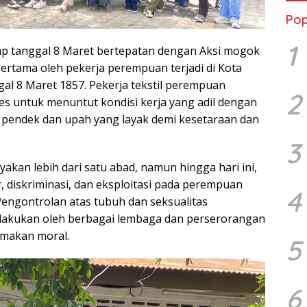
Pop
1
iap tanggal 8 Maret bertepatan dengan Aksi mogok
pertama oleh pekerja perempuan terjadi di Kota
al 8 Maret 1857. Pekerja tekstil perempuan
2
es untuk menuntut kondisi kerja yang adil dengan
ih pendek dan upah yang layak demi kesetaraan dan
3
yakan lebih dari satu abad, namun hingga hari ini,
, diskriminasi, dan eksploitasi pada perempuan
4
 Pengontrolan atas tubuh dan seksualitas
lakukan oleh berbagai lembaga dan perserorangan
makan moral.
5
6