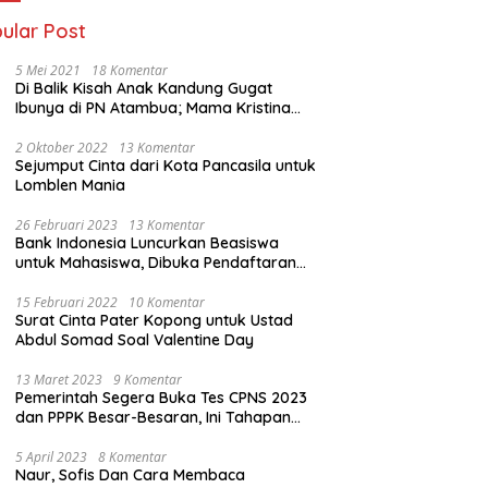
ular Post
5 Mei 2021
18 Komentar
Di Balik Kisah Anak Kandung Gugat
Ibunya di PN Atambua; Mama Kristina
Lazakar : Saya Kecewa dan Sakit
2 Oktober 2022
13 Komentar
Sejumput Cinta dari Kota Pancasila untuk
Lomblen Mania
26 Februari 2023
13 Komentar
Bank Indonesia Luncurkan Beasiswa
untuk Mahasiswa, Dibuka Pendaftaran
Hingga 10 Maret 2023
15 Februari 2022
10 Komentar
Surat Cinta Pater Kopong untuk Ustad
Abdul Somad Soal Valentine Day
13 Maret 2023
9 Komentar
Pemerintah Segera Buka Tes CPNS 2023
dan PPPK Besar-Besaran, Ini Tahapan
Proses Seleksi
5 April 2023
8 Komentar
Naur, Sofis Dan Cara Membaca