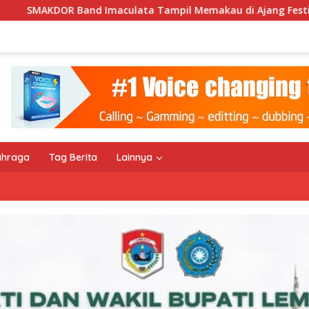
pil Memakau di Ajang Festival Bale Nagi
Keempat Kal
ahraga
Tag Berita
Lainnya