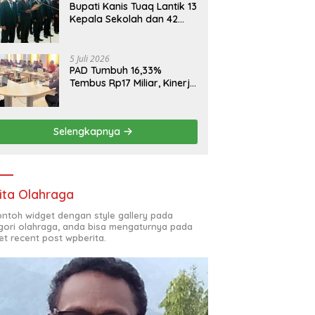
Bupati Kanis Tuaq Lantik 13
Kepala Sekolah dan 42
Pejabat Fungsional
5 Juli 2026
PAD Tumbuh 16,33%
Tembus Rp17 Miliar, Kinerja
RSUD, Bapenda dan BKAD
Sangat Memuaskan
Selengkapnya
ita Olahraga
contoh widget dengan style gallery pada
gori olahraga, anda bisa mengaturnya pada
et recent post wpberita.