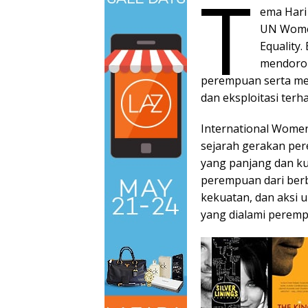
T
ema Hari
UN Women
Equality
mendoro
perempuan serta men
dan eksploitasi ter
International Wome
sejarah gerakan pere
yang panjang dan ku
perempuan dari berb
kekuatan, dan aksi 
yang dialami peremp