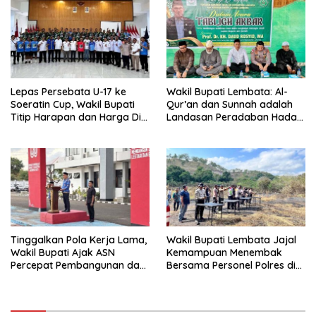
Lepas Persebata U-17 ke
Wakil Bupati Lembata: Al-
Soeratin Cup, Wakil Bupati
Qur’an dan Sunnah adalah
Titip Harapan dan Harga Diri
Landasan Peradaban Hadapi
Lembata
Tantangan Global
Tinggalkan Pola Kerja Lama,
Wakil Bupati Lembata Jajal
Wakil Bupati Ajak ASN
Kemampuan Menembak
Percepat Pembangunan dan
Bersama Personel Polres di
Hadir Melayani Masyarakat
Bukit Muruona