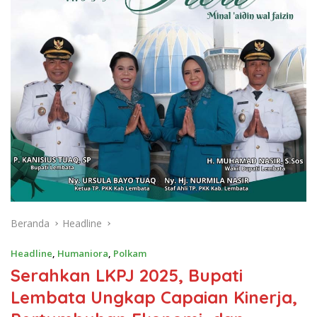
Beranda
Headline
Headline
,
Humaniora
,
Polkam
Serahkan LKPJ 2025, Bupati
Lembata Ungkap Capaian Kinerja,