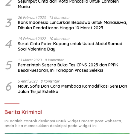
2
Sejumput Cinta dari Kota Pancasila untuk Lomblen
Mania
3
26 Februari 2023
13 Komentar
Bank Indonesia Luncurkan Beasiswa untuk Mahasiswa,
Dibuka Pendaftaran Hingga 10 Maret 2023
4
15 Februari 2022
10 Komentar
Surat Cinta Pater Kopong untuk Ustad Abdul Somad
Soal Valentine Day
5
13 Maret 2023
9 Komentar
Pemerintah Segera Buka Tes CPNS 2023 dan PPPK
Besar-Besaran, Ini Tahapan Proses Seleksi
6
5 April 2023
8 Komentar
Naur, Sofis Dan Cara Membaca Komodifikasi Seni Dan
Jalan Terjal Estetika
Berita Kriminal
Ini adalah contoh deskripsi untuk widget recent post wpberita,
anda bisa memasukkan deskripsi pada widget ini.