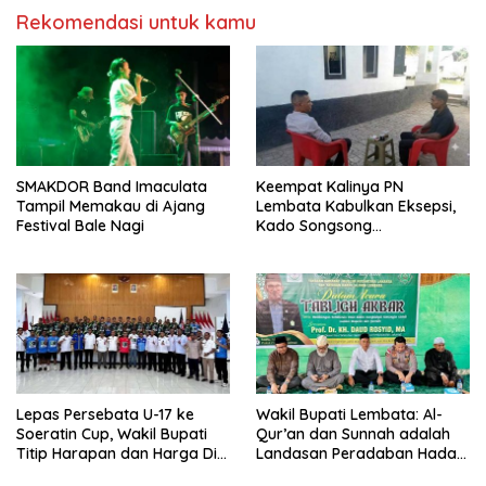
Rekomendasi untuk kamu
SMAKDOR Band Imaculata
Keempat Kalinya PN
Tampil Memakau di Ajang
Lembata Kabulkan Eksepsi,
Festival Bale Nagi
Kado Songsong
Kemerdekaan Bagi Theresia
Ina Erap Dkk
Lepas Persebata U-17 ke
Wakil Bupati Lembata: Al-
Soeratin Cup, Wakil Bupati
Qur’an dan Sunnah adalah
Titip Harapan dan Harga Diri
Landasan Peradaban Hadapi
Lembata
Tantangan Global