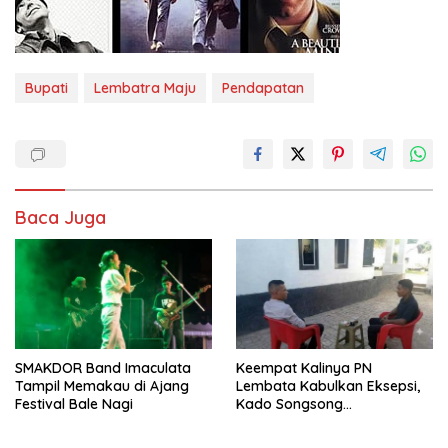
Bupati
Lembatra Maju
Pendapatan
Baca Juga
SMAKDOR Band Imaculata
Keempat Kalinya PN
Tampil Memakau di Ajang
Lembata Kabulkan Eksepsi,
Festival Bale Nagi
Kado Songsong
Kemerdekaan Bagi Theresia
Ina Erap Dkk