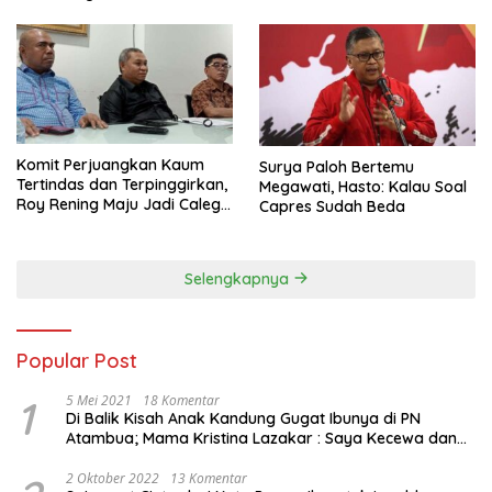
Komit Perjuangkan Kaum
Surya Paloh Bertemu
Tertindas dan Terpinggirkan,
Megawati, Hasto: Kalau Soal
Roy Rening Maju Jadi Caleg
Capres Sudah Beda
Dapil NTT 1 dari Partai
Perindo
Selengkapnya
Popular Post
1
5 Mei 2021
18 Komentar
Di Balik Kisah Anak Kandung Gugat Ibunya di PN
Atambua; Mama Kristina Lazakar : Saya Kecewa dan
Sakit
2 Oktober 2022
13 Komentar