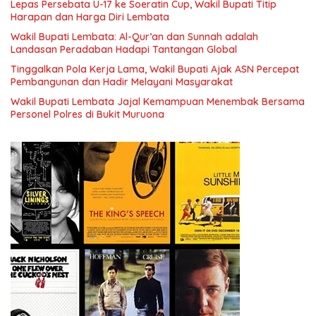
Lepas Persebata U-17 ke Soeratin Cup, Wakil Bupati Titip
Harapan dan Harga Diri Lembata
Wakil Bupati Lembata: Al-Qur’an dan Sunnah adalah
Landasan Peradaban Hadapi Tantangan Global
Tinggalkan Pola Kerja Lama, Wakil Bupati Ajak ASN Percepat
Pembangunan dan Hadir Melayani Masyarakat
Wakil Bupati Lembata Jajal Kemampuan Menembak Bersama
Personel Polres di Bukit Muruona