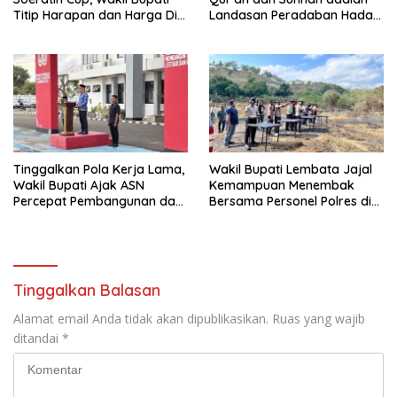
Titip Harapan dan Harga Diri
Landasan Peradaban Hadapi
Lembata
Tantangan Global
Tinggalkan Pola Kerja Lama,
Wakil Bupati Lembata Jajal
Wakil Bupati Ajak ASN
Kemampuan Menembak
Percepat Pembangunan dan
Bersama Personel Polres di
Hadir Melayani Masyarakat
Bukit Muruona
Tinggalkan Balasan
Alamat email Anda tidak akan dipublikasikan.
Ruas yang wajib
ditandai
*