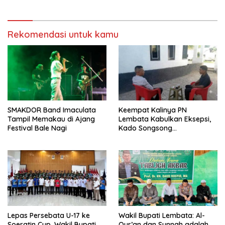
Rekomendasi untuk kamu
SMAKDOR Band Imaculata
Keempat Kalinya PN
Tampil Memakau di Ajang
Lembata Kabulkan Eksepsi,
Festival Bale Nagi
Kado Songsong
Kemerdekaan Bagi Theresia
Ina Erap Dkk
Lepas Persebata U-17 ke
Wakil Bupati Lembata: Al-
Soeratin Cup, Wakil Bupati
Qur’an dan Sunnah adalah