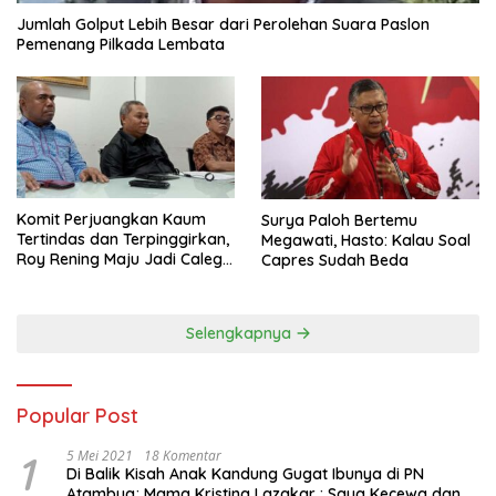
Jumlah Golput Lebih Besar dari Perolehan Suara Paslon
Pemenang Pilkada Lembata
Komit Perjuangkan Kaum
Surya Paloh Bertemu
Tertindas dan Terpinggirkan,
Megawati, Hasto: Kalau Soal
Roy Rening Maju Jadi Caleg
Capres Sudah Beda
Dapil NTT 1 dari Partai
Perindo
Selengkapnya
Popular Post
1
5 Mei 2021
18 Komentar
Di Balik Kisah Anak Kandung Gugat Ibunya di PN
Atambua; Mama Kristina Lazakar : Saya Kecewa dan