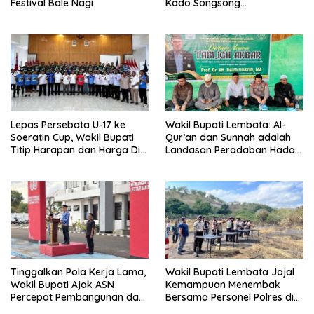
Festival Bale Nagi
Kado Songsong
Kemerdekaan Bagi Theresia
Ina Erap Dkk
Lepas Persebata U-17 ke
Wakil Bupati Lembata: Al-
Soeratin Cup, Wakil Bupati
Qur’an dan Sunnah adalah
Titip Harapan dan Harga Diri
Landasan Peradaban Hadapi
Lembata
Tantangan Global
Tinggalkan Pola Kerja Lama,
Wakil Bupati Lembata Jajal
Wakil Bupati Ajak ASN
Kemampuan Menembak
Percepat Pembangunan dan
Bersama Personel Polres di
Hadir Melayani Masyarakat
Bukit Muruona