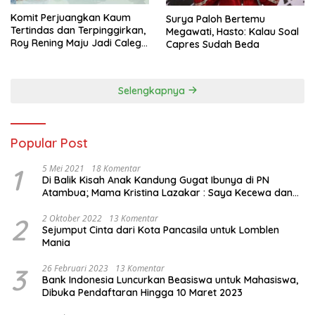
Komit Perjuangkan Kaum
Surya Paloh Bertemu
Tertindas dan Terpinggirkan,
Megawati, Hasto: Kalau Soal
Roy Rening Maju Jadi Caleg
Capres Sudah Beda
Dapil NTT 1 dari Partai
Perindo
Selengkapnya
Popular Post
1
5 Mei 2021
18 Komentar
Di Balik Kisah Anak Kandung Gugat Ibunya di PN
Atambua; Mama Kristina Lazakar : Saya Kecewa dan
Sakit
2
2 Oktober 2022
13 Komentar
Sejumput Cinta dari Kota Pancasila untuk Lomblen
Mania
3
26 Februari 2023
13 Komentar
Bank Indonesia Luncurkan Beasiswa untuk Mahasiswa,
Dibuka Pendaftaran Hingga 10 Maret 2023