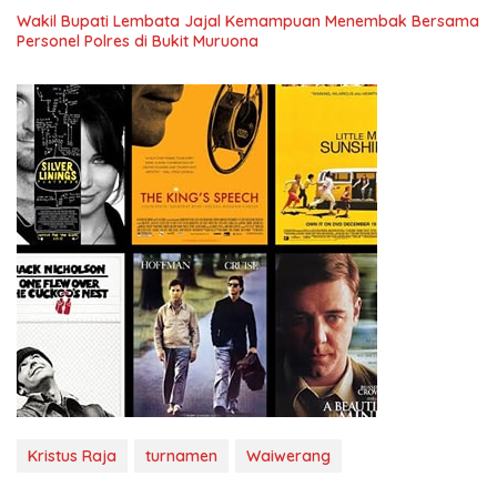
Wakil Bupati Lembata Jajal Kemampuan Menembak Bersama
Personel Polres di Bukit Muruona
Kristus Raja
turnamen
Waiwerang