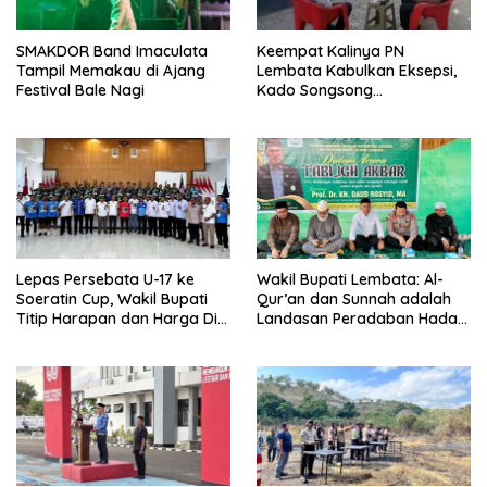
SMAKDOR Band Imaculata
Keempat Kalinya PN
Tampil Memakau di Ajang
Lembata Kabulkan Eksepsi,
Festival Bale Nagi
Kado Songsong
Kemerdekaan Bagi Theresia
Ina Erap Dkk
Lepas Persebata U-17 ke
Wakil Bupati Lembata: Al-
Soeratin Cup, Wakil Bupati
Qur’an dan Sunnah adalah
Titip Harapan dan Harga Diri
Landasan Peradaban Hadapi
Lembata
Tantangan Global