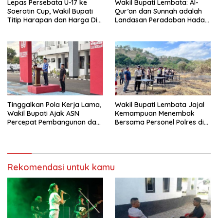
Lepas Persebata U-17 ke
Wakil Bupati Lembata: Al-
Soeratin Cup, Wakil Bupati
Qur’an dan Sunnah adalah
Titip Harapan dan Harga Diri
Landasan Peradaban Hadapi
Lembata
Tantangan Global
Tinggalkan Pola Kerja Lama,
Wakil Bupati Lembata Jajal
Wakil Bupati Ajak ASN
Kemampuan Menembak
Percepat Pembangunan dan
Bersama Personel Polres di
Hadir Melayani Masyarakat
Bukit Muruona
Rekomendasi untuk kamu