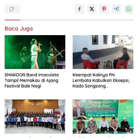
Baca Juga
SMAKDOR Band Imaculata
Keempat Kalinya PN
Tampil Memakau di Ajang
Lembata Kabulkan Eksepsi,
Festival Bale Nagi
Kado Songsong
Kemerdekaan Bagi Theresia
Ina Erap Dkk