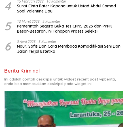
4
15 Februari 2022
10 Komentar
Surat Cinta Pater Kopong untuk Ustad Abdul Somad
Soal Valentine Day
5
13 Maret 2023
9 Komentar
Pemerintah Segera Buka Tes CPNS 2023 dan PPPK
Besar-Besaran, Ini Tahapan Proses Seleksi
6
5 April 2023
8 Komentar
Naur, Sofis Dan Cara Membaca Komodifikasi Seni Dan
Jalan Terjal Estetika
Berita Kriminal
Ini adalah contoh deskripsi untuk widget recent post wpberita,
anda bisa memasukkan deskripsi pada widget ini.