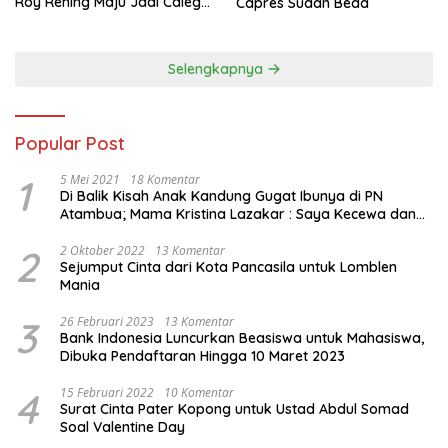
Roy Rening Maju Jadi Caleg
Capres Sudah Beda
Dapil NTT 1 dari Partai
Perindo
Selengkapnya
Popular Post
1
5 Mei 2021
18 Komentar
Di Balik Kisah Anak Kandung Gugat Ibunya di PN
Atambua; Mama Kristina Lazakar : Saya Kecewa dan
Sakit
2
2 Oktober 2022
13 Komentar
Sejumput Cinta dari Kota Pancasila untuk Lomblen
Mania
3
26 Februari 2023
13 Komentar
Bank Indonesia Luncurkan Beasiswa untuk Mahasiswa,
Dibuka Pendaftaran Hingga 10 Maret 2023
4
15 Februari 2022
10 Komentar
Surat Cinta Pater Kopong untuk Ustad Abdul Somad
Soal Valentine Day