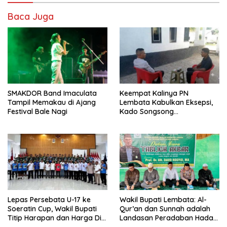
Baca Juga
SMAKDOR Band Imaculata
Keempat Kalinya PN
Tampil Memakau di Ajang
Lembata Kabulkan Eksepsi,
Festival Bale Nagi
Kado Songsong
Kemerdekaan Bagi Theresia
Ina Erap Dkk
Lepas Persebata U-17 ke
Wakil Bupati Lembata: Al-
Soeratin Cup, Wakil Bupati
Qur’an dan Sunnah adalah
Titip Harapan dan Harga Diri
Landasan Peradaban Hadapi