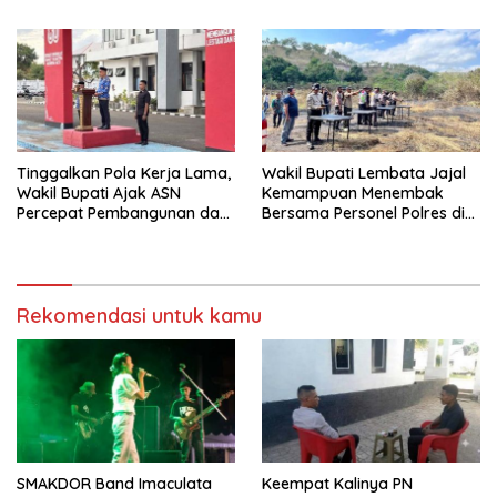
Lembata
Tantangan Global
Tinggalkan Pola Kerja Lama,
Wakil Bupati Lembata Jajal
Wakil Bupati Ajak ASN
Kemampuan Menembak
Percepat Pembangunan dan
Bersama Personel Polres di
Hadir Melayani Masyarakat
Bukit Muruona
Rekomendasi untuk kamu
SMAKDOR Band Imaculata
Keempat Kalinya PN