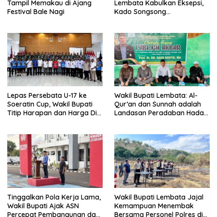
Tampil Memakau di Ajang
Lembata Kabulkan Eksepsi,
Festival Bale Nagi
Kado Songsong
Kemerdekaan Bagi Theresia
Ina Erap Dkk
Lepas Persebata U-17 ke
Wakil Bupati Lembata: Al-
Soeratin Cup, Wakil Bupati
Qur’an dan Sunnah adalah
Titip Harapan dan Harga Diri
Landasan Peradaban Hadapi
Lembata
Tantangan Global
Tinggalkan Pola Kerja Lama,
Wakil Bupati Lembata Jajal
Wakil Bupati Ajak ASN
Kemampuan Menembak
Percepat Pembangunan dan
Bersama Personel Polres di