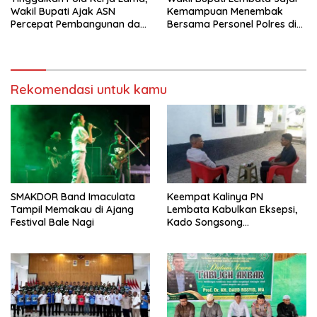
Wakil Bupati Ajak ASN
Kemampuan Menembak
Percepat Pembangunan dan
Bersama Personel Polres di
Hadir Melayani Masyarakat
Bukit Muruona
Rekomendasi untuk kamu
SMAKDOR Band Imaculata
Keempat Kalinya PN
Tampil Memakau di Ajang
Lembata Kabulkan Eksepsi,
Festival Bale Nagi
Kado Songsong
Kemerdekaan Bagi Theresia
Ina Erap Dkk