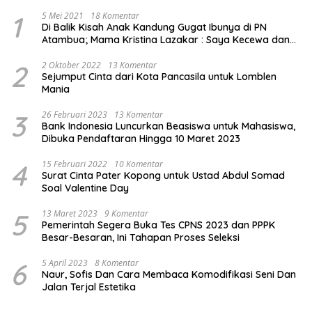
1
5 Mei 2021
18 Komentar
Di Balik Kisah Anak Kandung Gugat Ibunya di PN
Atambua; Mama Kristina Lazakar : Saya Kecewa dan
Sakit
2
2 Oktober 2022
13 Komentar
Sejumput Cinta dari Kota Pancasila untuk Lomblen
Mania
3
26 Februari 2023
13 Komentar
Bank Indonesia Luncurkan Beasiswa untuk Mahasiswa,
Dibuka Pendaftaran Hingga 10 Maret 2023
4
15 Februari 2022
10 Komentar
Surat Cinta Pater Kopong untuk Ustad Abdul Somad
Soal Valentine Day
5
13 Maret 2023
9 Komentar
Pemerintah Segera Buka Tes CPNS 2023 dan PPPK
Besar-Besaran, Ini Tahapan Proses Seleksi
6
5 April 2023
8 Komentar
Naur, Sofis Dan Cara Membaca Komodifikasi Seni Dan
Jalan Terjal Estetika