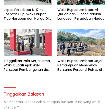
Lepas Persebata U-17 ke
Wakil Bupati Lembata: Al-
Soeratin Cup, Wakil Bupati
Qur’an dan Sunnah adalah
Titip Harapan dan Harga Diri
Landasan Peradaban Hadapi
Lembata
Tantangan Global
Tinggalkan Pola Kerja Lama,
Wakil Bupati Lembata Jajal
Wakil Bupati Ajak ASN
Kemampuan Menembak
Percepat Pembangunan dan
Bersama Personel Polres di
Hadir Melayani Masyarakat
Bukit Muruona
Tinggalkan Balasan
Alamat email Anda tidak akan dipublikasikan.
Ruas yang wajib
ditandai
*