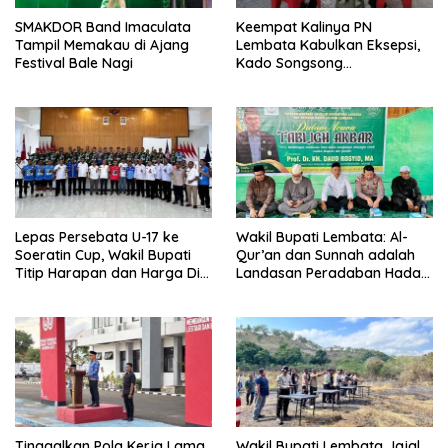
SMAKDOR Band Imaculata
Keempat Kalinya PN
Tampil Memakau di Ajang
Lembata Kabulkan Eksepsi,
Festival Bale Nagi
Kado Songsong
Kemerdekaan Bagi Theresia
Ina Erap Dkk
Lepas Persebata U-17 ke
Wakil Bupati Lembata: Al-
Soeratin Cup, Wakil Bupati
Qur’an dan Sunnah adalah
Titip Harapan dan Harga Diri
Landasan Peradaban Hadapi
Lembata
Tantangan Global
Tinggalkan Pola Kerja Lama,
Wakil Bupati Lembata Jajal