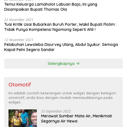
Temui Keluarga Lamaholot Labuan Bajo, Ini yang
Disampaikan Bupati Thomas Ola
22 November 2021
Tuai Kritik Usai Bubarkan Buruh Porter, Wakil Bupati Flotim :
Tidak Punya Kompetensi Ngomong Seperti Ahli !
12 November 2021
Pelabuhan Lewoleba Disurvey Ulang, Abdul Syukur: Semoga
Kapal Pelni Segera Sandar
Selengkapnya
Otomotif
Ini adalah contoh keterangan untuk widget dengan kategori
otomotif, anda bisa dengan mudah memasukkannya pada
widget.
25 September 2022
Merawat Sumber Mata Air, Menikmati
Segarnya Air Hewa