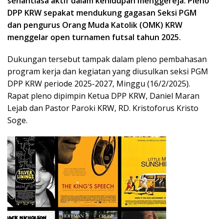
senantiasa aktif dalam kehidupan menggereja. Pleno
DPP KRW sepakat mendukung gagasan Seksi PGM
dan pengurus Orang Muda Katolik (OMK) KRW
menggelar open turnamen futsal tahun 2025.
Dukungan tersebut tampak dalam pleno pembahasan
program kerja dan kegiatan yang diusulkan seksi PGM
DPP KRW periode 2025-2027, Minggu (16/2/2025).
Rapat pleno dipimpin Ketua DPP KRW, Daniel Maran
Lejab dan Pastor Paroki KRW, RD. Kristoforus Kristo
Soge.