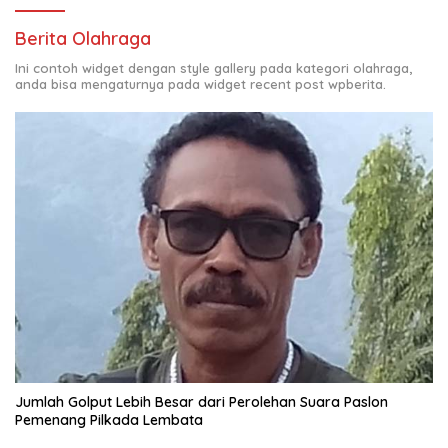
Berita Olahraga
Ini contoh widget dengan style gallery pada kategori olahraga,
anda bisa mengaturnya pada widget recent post wpberita.
Jumlah Golput Lebih Besar dari Perolehan Suara Paslon
Pemenang Pilkada Lembata