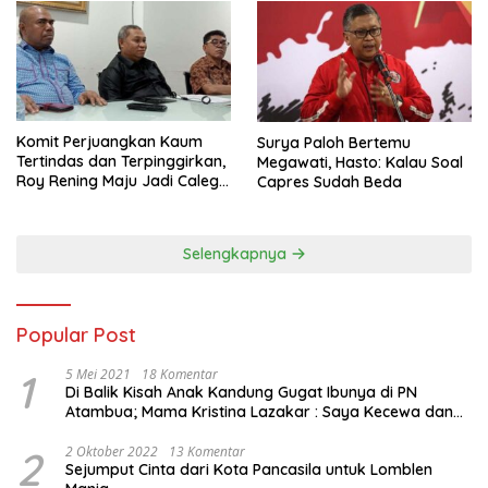
Komit Perjuangkan Kaum
Surya Paloh Bertemu
Tertindas dan Terpinggirkan,
Megawati, Hasto: Kalau Soal
Roy Rening Maju Jadi Caleg
Capres Sudah Beda
Dapil NTT 1 dari Partai
Perindo
Selengkapnya
Popular Post
1
5 Mei 2021
18 Komentar
Di Balik Kisah Anak Kandung Gugat Ibunya di PN
Atambua; Mama Kristina Lazakar : Saya Kecewa dan
Sakit
2
2 Oktober 2022
13 Komentar
Sejumput Cinta dari Kota Pancasila untuk Lomblen