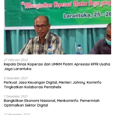
27 Februari 2022
Kepala Dinas Koperasi dan UMKM Flotim Apresiasi KPRI Usaha
Jaya Larantuka
8 Desember 2021
Perkuat Jasa Keuangan Digital, Menteri Johnny: Kominfo
Tingkatkan Kolaborasi Pentahelix
7 Desember 2021
Bangkitkan Ekonomi Nasional, Menkominfo: Pemerintah
Optimalkan Sektor Digital
22 November 2021