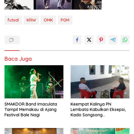
futsal
KRW
OMK
PGM
Baca Juga
SMAKDOR Band Imaculata
Keempat Kalinya PN
Tampil Memakau di Ajang
Lembata Kabulkan Eksepsi,
Festival Bale Nagi
Kado Songsong
Kemerdekaan Bagi Theresia
Ina Erap Dkk