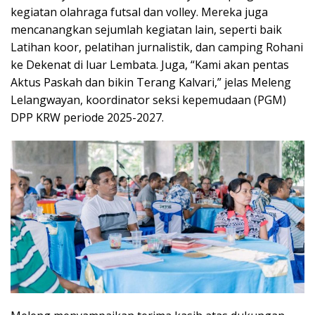
kegiatan olahraga futsal dan volley. Mereka juga
mencanangkan sejumlah kegiatan lain, seperti baik
Latihan koor, pelatihan jurnalistik, dan camping Rohani
ke Dekenat di luar Lembata. Juga, “Kami akan pentas
Aktus Paskah dan bikin Terang Kalvari,” jelas Meleng
Lelangwayan, koordinator seksi kepemudaan (PGM)
DPP KRW periode 2025-2027.