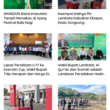
SMAKDOR Band Imaculata
Keempat Kalinya PN
Tampil Memakau di Ajang
Lembata Kabulkan Eksepsi,
Festival Bale Nagi
Kado Songsong
Kemerdekaan Bagi Theresia
Ina Erap Dkk
Lepas Persebata U-17 ke
Wakil Bupati Lembata: Al-
Soeratin Cup, Wakil Bupati
Qur’an dan Sunnah adalah
Titip Harapan dan Harga Diri
Landasan Peradaban Hadapi
Lembata
Tantangan Global