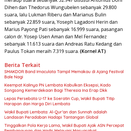
meraup suara sebanyak 32.947 disusul Antonius Doni
Dihen dan Thedorus Wungubelen sebanyak 29.800
suara, lalu Lukman Riberu dan Marianus Bulin
sebanyak 22.859 suara, Yoseph Lagadoni Herin dan
Marius Payong Pati sebanyak 16.999 suara, pasangan
calon dr. Yosep Usen Aman dan Mel Fernandez
sebanyak 11.613 suara dan Andreas Ratu Kedang dan
Paulus Tokan meraih 7.319 suara.
(Kornel AT)
Berita Terkait
SMAKDOR Band Imaculata Tampil Memakau di Ajang Festival
Bale Nagi
Keempat Kalinya PN Lembata Kabulkan Eksepsi, Kado
Songsong Kemerdekaan Bagi Theresia Ina Erap Dkk
Lepas Persebata U-17 ke Soeratin Cup, Wakil Bupati Titip
Harapan dan Harga Diri Lembata
Wakil Bupati Lembata: Al-Qur’an dan Sunnah adalah
Landasan Peradaban Hadapi Tantangan Global
Tinggalkan Pola Kerja Lama, Wakil Bupati Ajak ASN Percepat
Pembangunan dan Hadir Melayani Masyarakat