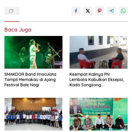
Baca Juga
SMAKDOR Band Imaculata
Keempat Kalinya PN
Tampil Memakau di Ajang
Lembata Kabulkan Eksepsi,
Festival Bale Nagi
Kado Songsong
Kemerdekaan Bagi Theresia
Ina Erap Dkk