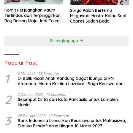
Komit Perjuangkan Kaum
Surya Paloh Bertemu
Tertindas dan Terpinggirkan,
Megawati, Hasto: Kalau Soal
Roy Rening Maju Jadi Caleg
Capres Sudah Beda
Dapil NTT 1 dari Partai
Perindo
Selengkapnya
Popular Post
1
5 Mei 2021
18 Komentar
Di Balik Kisah Anak Kandung Gugat Ibunya di PN
Atambua; Mama Kristina Lazakar : Saya Kecewa dan
Sakit
2
2 Oktober 2022
13 Komentar
Sejumput Cinta dari Kota Pancasila untuk Lomblen
Mania
3
26 Februari 2023
13 Komentar
Bank Indonesia Luncurkan Beasiswa untuk Mahasiswa,
Dibuka Pendaftaran Hingga 10 Maret 2023