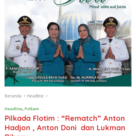
Beranda
Headline
Headline
,
Polkam
Pilkada Flotim : “Rematch” Anton
Hadjon , Anton Doni dan Lukman