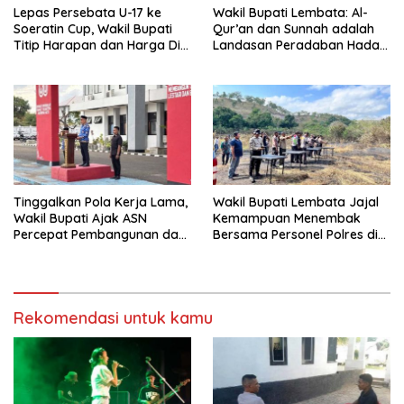
Lepas Persebata U-17 ke
Wakil Bupati Lembata: Al-
Soeratin Cup, Wakil Bupati
Qur’an dan Sunnah adalah
Titip Harapan dan Harga Diri
Landasan Peradaban Hadapi
Lembata
Tantangan Global
Tinggalkan Pola Kerja Lama,
Wakil Bupati Lembata Jajal
Wakil Bupati Ajak ASN
Kemampuan Menembak
Percepat Pembangunan dan
Bersama Personel Polres di
Hadir Melayani Masyarakat
Bukit Muruona
Rekomendasi untuk kamu