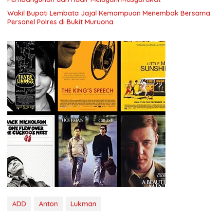
Wakil Bupati Lembata Jajal Kemampuan Menembak Bersama
Personel Polres di Bukit Muruona
ADD
Anton
Lukman