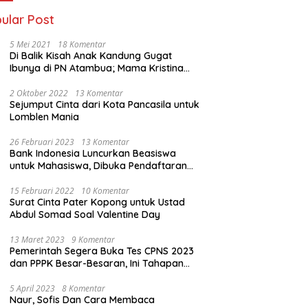
ular Post
5 Mei 2021
18 Komentar
Di Balik Kisah Anak Kandung Gugat
Ibunya di PN Atambua; Mama Kristina
Lazakar : Saya Kecewa dan Sakit
2 Oktober 2022
13 Komentar
Sejumput Cinta dari Kota Pancasila untuk
Lomblen Mania
26 Februari 2023
13 Komentar
Bank Indonesia Luncurkan Beasiswa
untuk Mahasiswa, Dibuka Pendaftaran
Hingga 10 Maret 2023
15 Februari 2022
10 Komentar
Surat Cinta Pater Kopong untuk Ustad
Abdul Somad Soal Valentine Day
13 Maret 2023
9 Komentar
Pemerintah Segera Buka Tes CPNS 2023
dan PPPK Besar-Besaran, Ini Tahapan
Proses Seleksi
5 April 2023
8 Komentar
Naur, Sofis Dan Cara Membaca