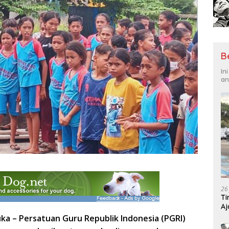
B
In
an
26
Ti
Aj
Me
uka –
Persatuan Guru Republik Indonesia (PGRI)