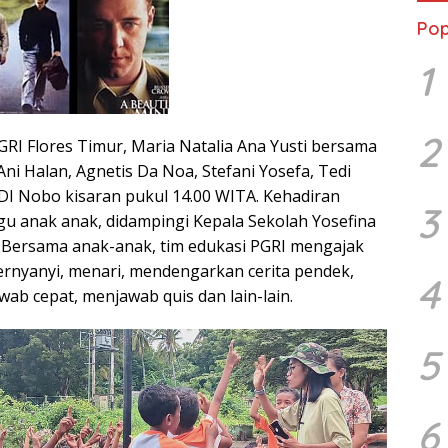
Pop
1
2
GRI Flores Timur, Maria Natalia Ana Yusti bersama
 Ani Halan, Agnetis Da Noa, Stefani Yosefa, Tedi
DI Nobo kisaran pukul 14.00 WITA. Kehadiran
3
gu anak anak, didampingi Kepala Sekolah Yosefina
 Bersama anak-anak, tim edukasi PGRI mengajak
rnyanyi, menari, mendengarkan cerita pendek,
4
b cepat, menjawab quis dan lain-lain.
5
6