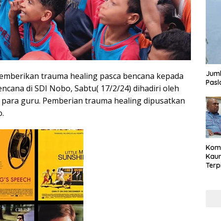
Juml
memberikan trauma healing pasca bencana kepada
Pasl
cana di SDI Nobo, Sabtu( 17/2/24) dihadiri oleh
 para guru. Pemberian trauma healing dipusatkan
.
Komi
Kaum
Terp
Reni
Cale
Part