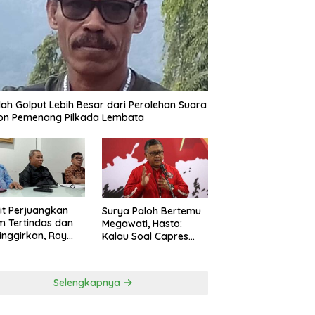
ah Golput Lebih Besar dari Perolehan Suara
on Pemenang Pilkada Lembata
t Perjuangkan
Surya Paloh Bertemu
 Tertindas dan
Megawati, Hasto:
inggirkan, Roy
Kalau Soal Capres
ng Maju Jadi
Sudah Beda
g Dapil NTT 1 dari
ai Perindo
Selengkapnya