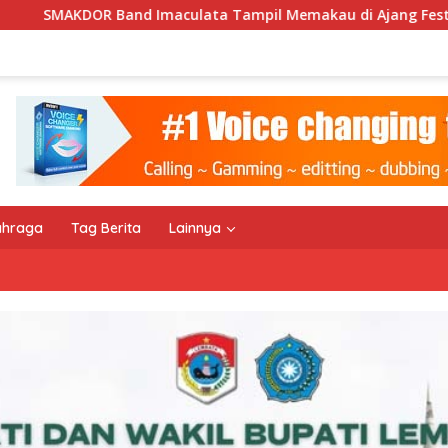
mpil Memakau di Ajang Festival Bale Nagi
Keempat Ka
ahraga
Tag Berita
Lainnya