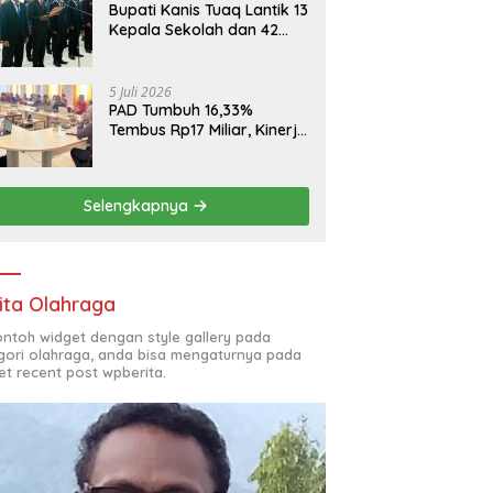
Bupati Kanis Tuaq Lantik 13
Kepala Sekolah dan 42
Pejabat Fungsional
5 Juli 2026
PAD Tumbuh 16,33%
Tembus Rp17 Miliar, Kinerja
RSUD, Bapenda dan BKAD
Sangat Memuaskan
Selengkapnya
ita Olahraga
contoh widget dengan style gallery pada
gori olahraga, anda bisa mengaturnya pada
et recent post wpberita.