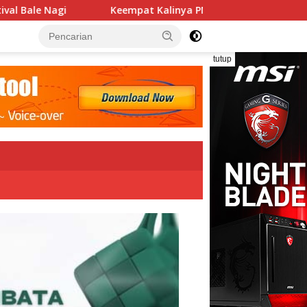
linya PN Lembata Kabulkan Eksepsi, Kado Songsong Kemerdeka
tutup