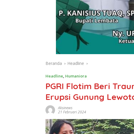
Beranda
Headline
Headline
,
Humaniora
PGRI Flotim Beri Tra
Erupsi Gunung Lewoto
Aksinews
21 Februari 2024