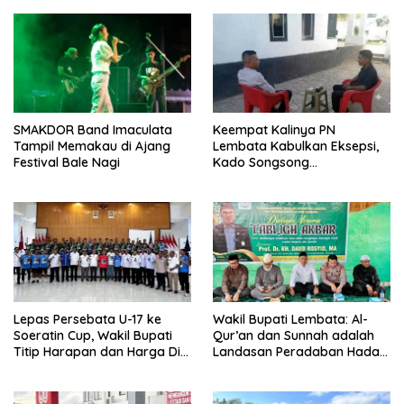
SMAKDOR Band Imaculata
Keempat Kalinya PN
Tampil Memakau di Ajang
Lembata Kabulkan Eksepsi,
Festival Bale Nagi
Kado Songsong
Kemerdekaan Bagi Theresia
Ina Erap Dkk
Lepas Persebata U-17 ke
Wakil Bupati Lembata: Al-
Soeratin Cup, Wakil Bupati
Qur’an dan Sunnah adalah
Titip Harapan dan Harga Diri
Landasan Peradaban Hadapi
Lembata
Tantangan Global