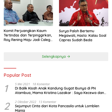
Komit Perjuangkan Kaum
Surya Paloh Bertemu
Tertindas dan Terpinggirkan,
Megawati, Hasto: Kalau Soal
Roy Rening Maju Jadi Caleg
Capres Sudah Beda
Dapil NTT 1 dari Partai
Perindo
Selengkapnya
Popular Post
1
5 Mei 2021
18 Komentar
Di Balik Kisah Anak Kandung Gugat Ibunya di PN
Atambua; Mama Kristina Lazakar : Saya Kecewa dan
Sakit
2
2 Oktober 2022
13 Komentar
Sejumput Cinta dari Kota Pancasila untuk Lomblen
Mania