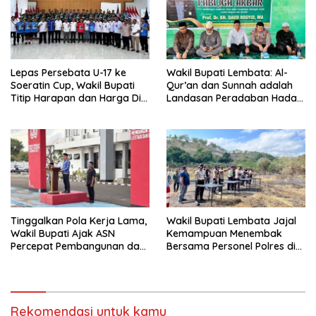
Lepas Persebata U-17 ke
Wakil Bupati Lembata: Al-
Soeratin Cup, Wakil Bupati
Qur’an dan Sunnah adalah
Titip Harapan dan Harga Diri
Landasan Peradaban Hadapi
Lembata
Tantangan Global
Tinggalkan Pola Kerja Lama,
Wakil Bupati Lembata Jajal
Wakil Bupati Ajak ASN
Kemampuan Menembak
Percepat Pembangunan dan
Bersama Personel Polres di
Hadir Melayani Masyarakat
Bukit Muruona
Rekomendasi untuk kamu