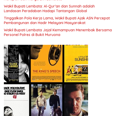
Wakil Bupati Lembata: Al-Qur’an dan Sunnah adalah
Landasan Peradaban Hadapi Tantangan Global
Tinggalkan Pola Kerja Lama, Wakil Bupati Ajak ASN Percepat
Pembangunan dan Hadir Melayani Masyarakat
Wakil Bupati Lembata Jajal Kemampuan Menembak Bersama
Personel Polres di Bukit Muruona