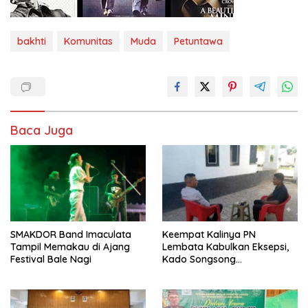
bakhti
Komunitas
Muda
Petuntawa
Baca Juga
SMAKDOR Band Imaculata
Keempat Kalinya PN
Tampil Memakau di Ajang
Lembata Kabulkan Eksepsi,
Festival Bale Nagi
Kado Songsong
Kemerdekaan Bagi Theresia
Ina Erap Dkk