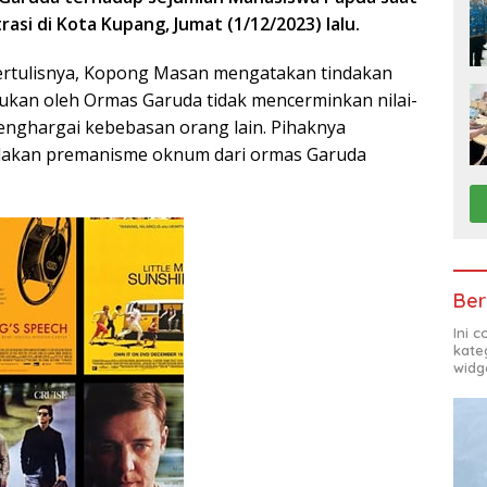
asi di Kota Kupang, Juma
t
(
1
/
12/2023
)
lalu.
ertulisnya, Kopong Masan mengatakan tindakan
kukan oleh Ormas Garuda tidak mencerminkan nilai-
menghargai kebebasan orang lain. Pihaknya
dakan premanisme oknum dari ormas Garuda
Ber
Ini 
kate
widg