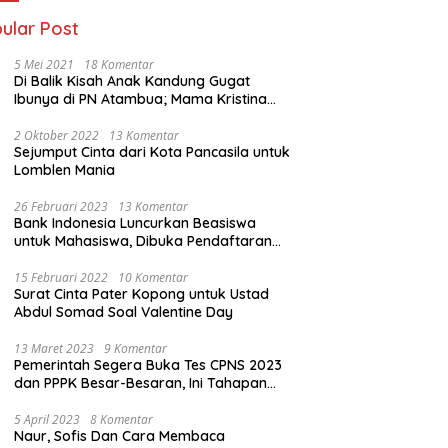
ular Post
5 Mei 2021
18 Komentar
Di Balik Kisah Anak Kandung Gugat
Ibunya di PN Atambua; Mama Kristina
Lazakar : Saya Kecewa dan Sakit
2 Oktober 2022
13 Komentar
Sejumput Cinta dari Kota Pancasila untuk
Lomblen Mania
26 Februari 2023
13 Komentar
Bank Indonesia Luncurkan Beasiswa
untuk Mahasiswa, Dibuka Pendaftaran
Hingga 10 Maret 2023
15 Februari 2022
10 Komentar
Surat Cinta Pater Kopong untuk Ustad
Abdul Somad Soal Valentine Day
13 Maret 2023
9 Komentar
Pemerintah Segera Buka Tes CPNS 2023
dan PPPK Besar-Besaran, Ini Tahapan
Proses Seleksi
5 April 2023
8 Komentar
Naur, Sofis Dan Cara Membaca