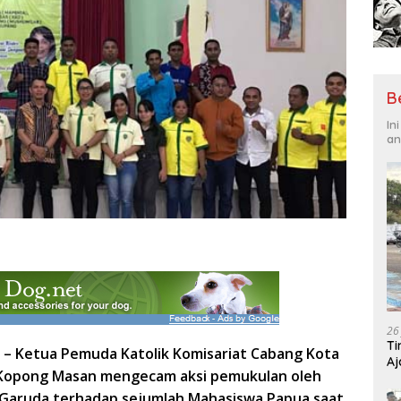
B
In
an
26
Ti
 –
Ketua Pemuda Katolik Komisariat Cabang Kota
Aj
 Kopong Masan mengecam aksi pemukulan oleh
Me
 Garuda terhadap sejumlah Mahasiswa Papua
saat