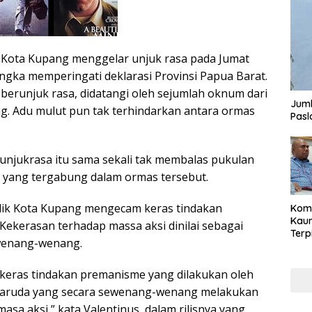
 Kota Kupang menggelar unjuk rasa pada Jumat
angka memperingati deklarasi Provinsi Papua Barat.
berunjuk rasa, didatangi oleh sejumlah oknum dari
Juml
g. Adu mulut pun tak terhindarkan antara ormas
Pasl
njukrasa itu sama sekali tak membalas pukulan
 yang tergabung dalam ormas tersebut.
ik Kota Kupang mengecam keras tindakan
Komi
Kaum
Kekerasan terhadap massa aksi dinilai sebagai
Terp
wenang-wenang.
Reni
Cale
Part
keras tindakan premanisme yang dilakukan oleh
aruda yang secara sewenang-wenang melakukan
asa aksi,” kata Valentinus, dalam rilisnya yang