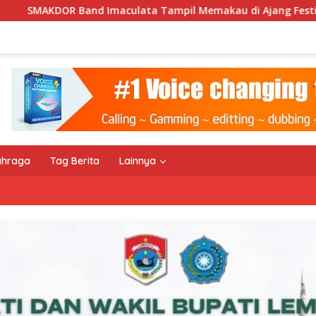
Tampil Memakau di Ajang Festival Bale Nagi
Keempat 
ahraga
Tag Berita
Lainnya