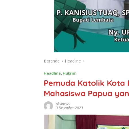
Beranda
Headline
Headline
,
Hukrim
Pemuda Katolik Kota
Mahasiswa Papua yan
Aksinews
3 Desember 2023