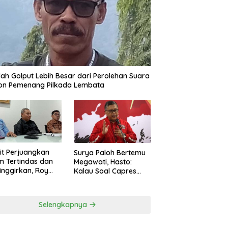
ah Golput Lebih Besar dari Perolehan Suara
on Pemenang Pilkada Lembata
t Perjuangkan
Surya Paloh Bertemu
 Tertindas dan
Megawati, Hasto:
inggirkan, Roy
Kalau Soal Capres
ng Maju Jadi
Sudah Beda
g Dapil NTT 1 dari
ai Perindo
Selengkapnya