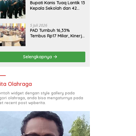
Bupati Kanis Tuaq Lantik 13
Kepala Sekolah dan 42
Pejabat Fungsional
5 Juli 2026
PAD Tumbuh 16,33%
Tembus Rp17 Miliar, Kinerja
RSUD, Bapenda dan BKAD
Sangat Memuaskan
Selengkapnya
ita Olahraga
contoh widget dengan style gallery pada
gori olahraga, anda bisa mengaturnya pada
et recent post wpberita.