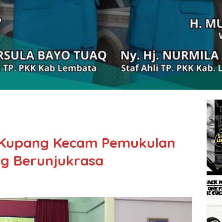
 Kupang Kecam Pemukulan
g Berunjukrasa