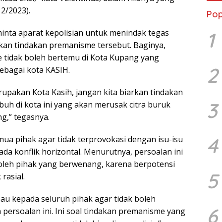
2/2023).
Pop
minta aparat kepolisian untuk menindak tegas
1
an tindakan premanisme tersebut. Baginya,
 tidak boleh bertemu di Kota Kupang yang
2
ebagai kota KASIH.
rupakan Kota Kasih, jangan kita biarkan tindakan
3
h di kota ini yang akan merusak citra buruk
g,” tegasnya.
4
a pihak agar tidak terprovokasi dengan isu-isu
ada konflik horizontal. Menurutnya, persoalan ini
 oleh pihak yang berwenang, karena berpotensi
5
rasial.
au kepada seluruh pihak agar tidak boleh
6
persoalan ini. Ini soal tindakan premanisme yang