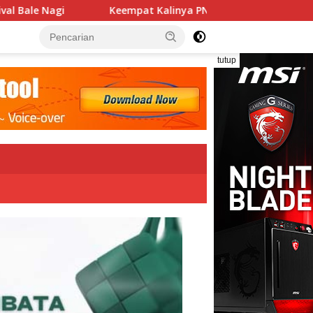
Kalinya PN Lembata Kabulkan Eksepsi, Kado Songsong Kemerde
tutup