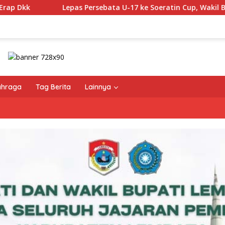
ta U-17 ke Soeratin Cup, Wakil Bupati Titip Harapan dan Harga
ahraga
Tag Berita
Lainnya