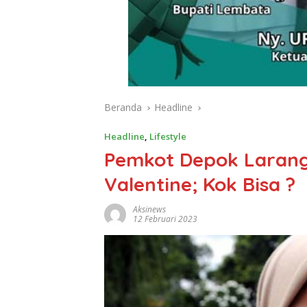
Beranda
Headline
Headline
,
Lifestyle
Pemkot Depok Larang
Valentine; Kok Bisa ?
Aksinews
12 Februari 2023