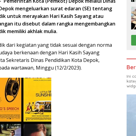
–
Pemerintah Kota (Pemkot) Depok melalui Dinas
 Depok mengeluarkan surat edaran (SE) tentang
dik untuk merayakan Hari Kasih Sayang atau
arangan itu disebut dalam rangka mengembangkan
ik memiliki akhlak mulia.
dik dari kegiatan yang tidak sesuai dengan norma
budaya berkenaan dengan Hari Kasih Sayang
kata Sekretaris Dinas Pendidikan Kota Depok,
Ber
pada wartawan, Minggu (12/2/2023).
Ini 
kate
widg