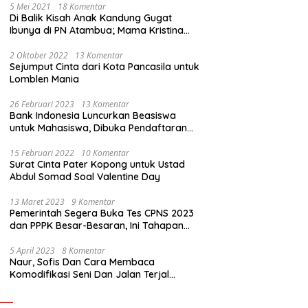
5 Mei 2021
18 Komentar
Di Balik Kisah Anak Kandung Gugat
Ibunya di PN Atambua; Mama Kristina
Lazakar : Saya Kecewa dan Sakit
2 Oktober 2022
13 Komentar
Sejumput Cinta dari Kota Pancasila untuk
Lomblen Mania
26 Februari 2023
13 Komentar
Bank Indonesia Luncurkan Beasiswa
untuk Mahasiswa, Dibuka Pendaftaran
Hingga 10 Maret 2023
15 Februari 2022
10 Komentar
Surat Cinta Pater Kopong untuk Ustad
Abdul Somad Soal Valentine Day
13 Maret 2023
9 Komentar
Pemerintah Segera Buka Tes CPNS 2023
dan PPPK Besar-Besaran, Ini Tahapan
Proses Seleksi
5 April 2023
8 Komentar
Naur, Sofis Dan Cara Membaca
Komodifikasi Seni Dan Jalan Terjal
Estetika