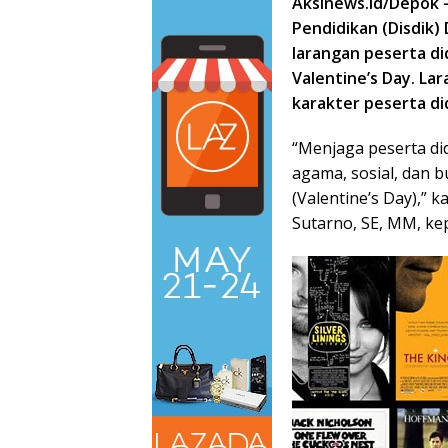
Aksinews.id/Depok
Pendidikan (Disdik)
larangan peserta di
Valentine’s Day. L
karakter peserta did
“Menjaga peserta di
agama, sosial, dan 
(Valentine’s Day),” 
Sutarno, SE, MM, ke