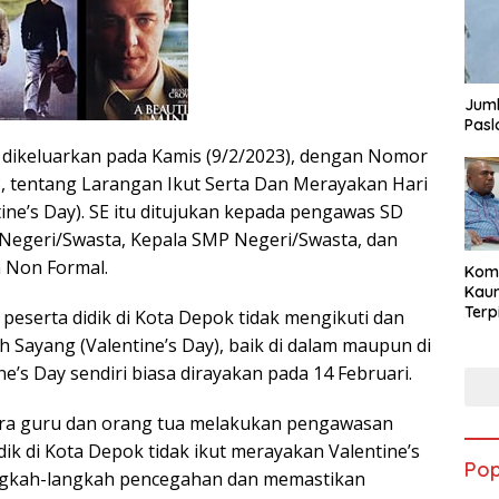
Juml
Pasl
tu dikeluarkan pada Kamis (9/2/2023), dengan Nomor
, tentang Larangan Ikut Serta Dan Merayakan Hari
ine’s Day). SE itu ditujukan kepada pengawas SD
Negeri/Swasta, Kepala SMP Negeri/Swasta, dan
 Non Formal.
Komi
Kaum
Terp
eserta didik di Kota Depok tidak mengikuti dan
Reni
 Sayang (Valentine’s Day), baik di dalam maupun di
Cale
ne’s Day sendiri biasa dirayakan pada 14 Februari.
Part
ra guru dan orang tua melakukan pengawasan
dik di Kota Depok tidak ikut merayakan Valentine’s
Pop
ngkah-langkah pencegahan dan memastikan