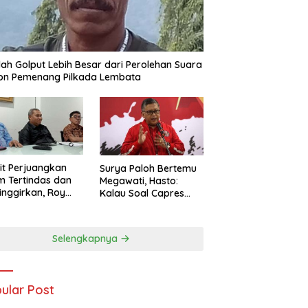
ah Golput Lebih Besar dari Perolehan Suara
on Pemenang Pilkada Lembata
t Perjuangkan
Surya Paloh Bertemu
 Tertindas dan
Megawati, Hasto:
inggirkan, Roy
Kalau Soal Capres
ng Maju Jadi
Sudah Beda
g Dapil NTT 1 dari
ai Perindo
Selengkapnya
ular Post