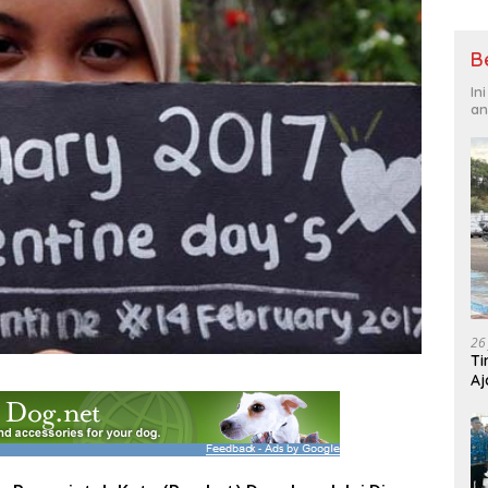
B
In
an
26
Ti
Aj
Me