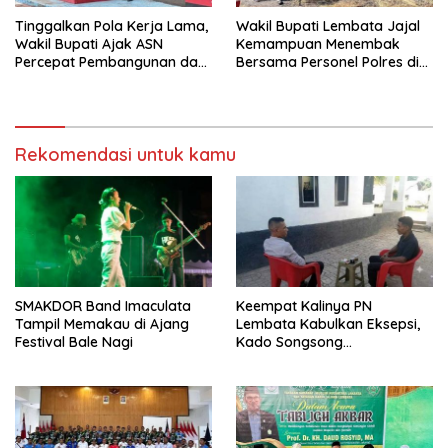
Tinggalkan Pola Kerja Lama,
Wakil Bupati Lembata Jajal
Wakil Bupati Ajak ASN
Kemampuan Menembak
Percepat Pembangunan dan
Bersama Personel Polres di
Hadir Melayani Masyarakat
Bukit Muruona
Rekomendasi untuk kamu
SMAKDOR Band Imaculata
Keempat Kalinya PN
Tampil Memakau di Ajang
Lembata Kabulkan Eksepsi,
Festival Bale Nagi
Kado Songsong
Kemerdekaan Bagi Theresia
Ina Erap Dkk