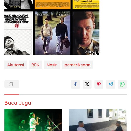
Akutansi
BPK
Nasir
pemeriksaan
Baca Juga