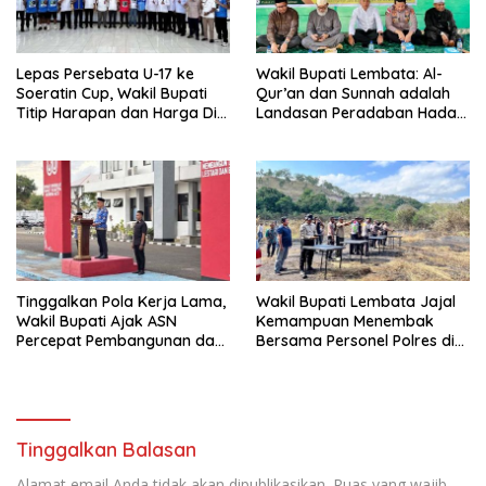
Lepas Persebata U-17 ke
Wakil Bupati Lembata: Al-
Soeratin Cup, Wakil Bupati
Qur’an dan Sunnah adalah
Titip Harapan dan Harga Diri
Landasan Peradaban Hadapi
Lembata
Tantangan Global
Tinggalkan Pola Kerja Lama,
Wakil Bupati Lembata Jajal
Wakil Bupati Ajak ASN
Kemampuan Menembak
Percepat Pembangunan dan
Bersama Personel Polres di
Hadir Melayani Masyarakat
Bukit Muruona
Tinggalkan Balasan
Alamat email Anda tidak akan dipublikasikan.
Ruas yang wajib