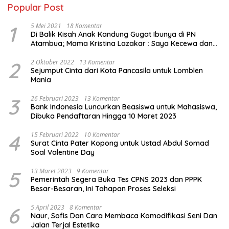
Popular Post
1
5 Mei 2021
18 Komentar
Di Balik Kisah Anak Kandung Gugat Ibunya di PN
Atambua; Mama Kristina Lazakar : Saya Kecewa dan
Sakit
2
2 Oktober 2022
13 Komentar
Sejumput Cinta dari Kota Pancasila untuk Lomblen
Mania
3
26 Februari 2023
13 Komentar
Bank Indonesia Luncurkan Beasiswa untuk Mahasiswa,
Dibuka Pendaftaran Hingga 10 Maret 2023
4
15 Februari 2022
10 Komentar
Surat Cinta Pater Kopong untuk Ustad Abdul Somad
Soal Valentine Day
5
13 Maret 2023
9 Komentar
Pemerintah Segera Buka Tes CPNS 2023 dan PPPK
Besar-Besaran, Ini Tahapan Proses Seleksi
6
5 April 2023
8 Komentar
Naur, Sofis Dan Cara Membaca Komodifikasi Seni Dan
Jalan Terjal Estetika