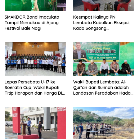
SMAKDOR Band Imaculata
Keempat Kalinya PN
Tampil Memakau di Ajang
Lembata Kabulkan Eksepsi,
Festival Bale Nagi
Kado Songsong
Kemerdekaan Bagi Theresia
Ina Erap Dkk
Lepas Persebata U-17 ke
Wakil Bupati Lembata: Al-
Soeratin Cup, Wakil Bupati
Qur’an dan Sunnah adalah
Titip Harapan dan Harga Diri
Landasan Peradaban Hadapi
Lembata
Tantangan Global