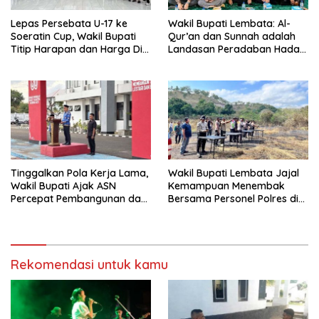
Lepas Persebata U-17 ke
Wakil Bupati Lembata: Al-
Soeratin Cup, Wakil Bupati
Qur’an dan Sunnah adalah
Titip Harapan dan Harga Diri
Landasan Peradaban Hadapi
Lembata
Tantangan Global
Tinggalkan Pola Kerja Lama,
Wakil Bupati Lembata Jajal
Wakil Bupati Ajak ASN
Kemampuan Menembak
Percepat Pembangunan dan
Bersama Personel Polres di
Hadir Melayani Masyarakat
Bukit Muruona
Rekomendasi untuk kamu