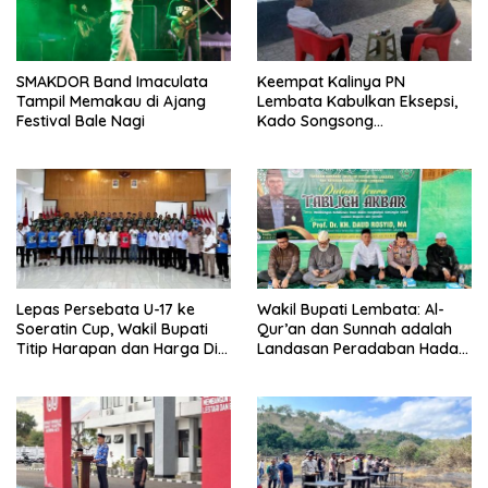
SMAKDOR Band Imaculata
Keempat Kalinya PN
Tampil Memakau di Ajang
Lembata Kabulkan Eksepsi,
Festival Bale Nagi
Kado Songsong
Kemerdekaan Bagi Theresia
Ina Erap Dkk
Lepas Persebata U-17 ke
Wakil Bupati Lembata: Al-
Soeratin Cup, Wakil Bupati
Qur’an dan Sunnah adalah
Titip Harapan dan Harga Diri
Landasan Peradaban Hadapi
Lembata
Tantangan Global