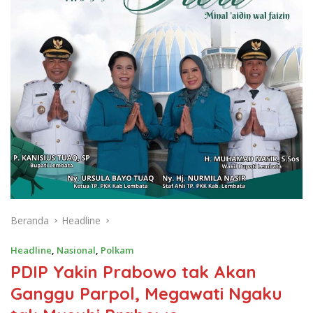
Beranda
Headline
Headline
,
Nasional
,
Polkam
PDIP Yakin Prabowo tak Akan
Ganggu Parpol, Megawati Ngaku