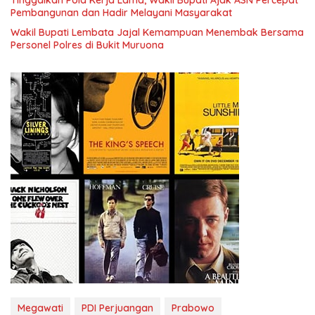
Tinggalkan Pola Kerja Lama, Wakil Bupati Ajak ASN Percepat
Pembangunan dan Hadir Melayani Masyarakat
Wakil Bupati Lembata Jajal Kemampuan Menembak Bersama
Personel Polres di Bukit Muruona
Megawati
PDI Perjuangan
Prabowo