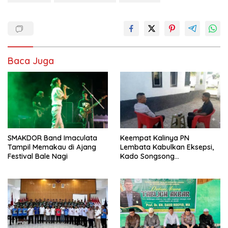
Baca Juga
SMAKDOR Band Imaculata
Keempat Kalinya PN
Tampil Memakau di Ajang
Lembata Kabulkan Eksepsi,
Festival Bale Nagi
Kado Songsong
Kemerdekaan Bagi Theresia
Ina Erap Dkk