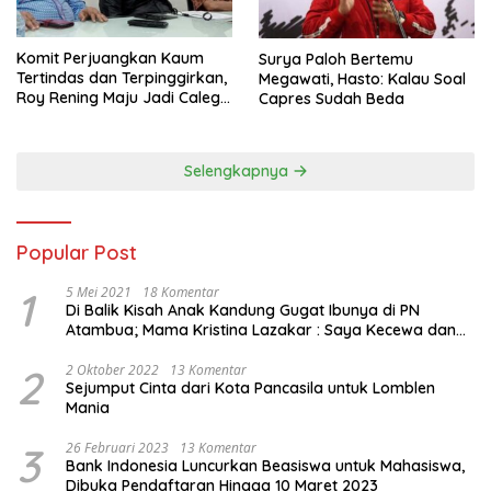
Komit Perjuangkan Kaum
Surya Paloh Bertemu
Tertindas dan Terpinggirkan,
Megawati, Hasto: Kalau Soal
Roy Rening Maju Jadi Caleg
Capres Sudah Beda
Dapil NTT 1 dari Partai
Perindo
Selengkapnya
Popular Post
1
5 Mei 2021
18 Komentar
Di Balik Kisah Anak Kandung Gugat Ibunya di PN
Atambua; Mama Kristina Lazakar : Saya Kecewa dan
Sakit
2
2 Oktober 2022
13 Komentar
Sejumput Cinta dari Kota Pancasila untuk Lomblen
Mania
3
26 Februari 2023
13 Komentar
Bank Indonesia Luncurkan Beasiswa untuk Mahasiswa,
Dibuka Pendaftaran Hingga 10 Maret 2023