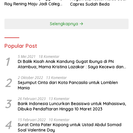
Roy Rening Maju Jadi Caleg
Capres Sudah Beda
Dapil NTT 1 dari Partai
Perindo
Selengkapnya
Popular Post
1
5 Mei 2021
18 Komentar
Di Balik Kisah Anak Kandung Gugat Ibunya di PN
Atambua; Mama Kristina Lazakar : Saya Kecewa dan
Sakit
2
2 Oktober 2022
13 Komentar
Sejumput Cinta dari Kota Pancasila untuk Lomblen
Mania
3
26 Februari 2023
13 Komentar
Bank Indonesia Luncurkan Beasiswa untuk Mahasiswa,
Dibuka Pendaftaran Hingga 10 Maret 2023
4
15 Februari 2022
10 Komentar
Surat Cinta Pater Kopong untuk Ustad Abdul Somad
Soal Valentine Day