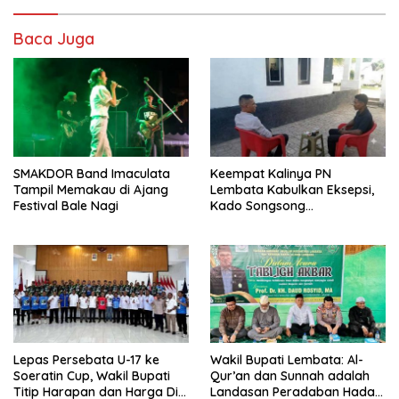
Baca Juga
SMAKDOR Band Imaculata
Keempat Kalinya PN
Tampil Memakau di Ajang
Lembata Kabulkan Eksepsi,
Festival Bale Nagi
Kado Songsong
Kemerdekaan Bagi Theresia
Ina Erap Dkk
Lepas Persebata U-17 ke
Wakil Bupati Lembata: Al-
Soeratin Cup, Wakil Bupati
Qur’an dan Sunnah adalah
Titip Harapan dan Harga Diri
Landasan Peradaban Hadapi