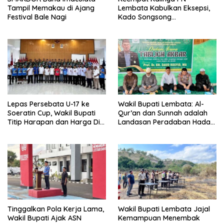
Tampil Memakau di Ajang
Lembata Kabulkan Eksepsi,
Festival Bale Nagi
Kado Songsong
Kemerdekaan Bagi Theresia
Ina Erap Dkk
Lepas Persebata U-17 ke
Wakil Bupati Lembata: Al-
Soeratin Cup, Wakil Bupati
Qur’an dan Sunnah adalah
Titip Harapan dan Harga Diri
Landasan Peradaban Hadapi
Lembata
Tantangan Global
Tinggalkan Pola Kerja Lama,
Wakil Bupati Lembata Jajal
Wakil Bupati Ajak ASN
Kemampuan Menembak