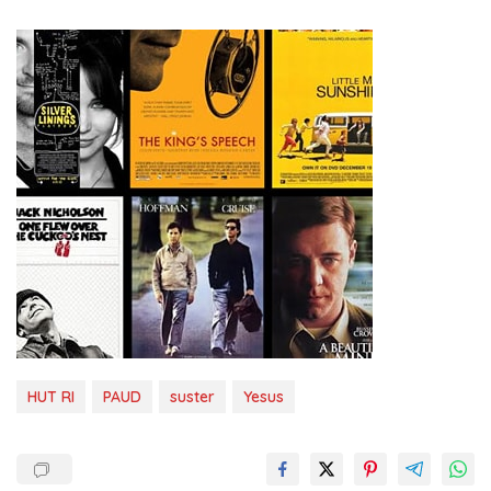
HUT RI
PAUD
suster
Yesus