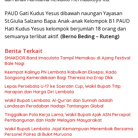
PAUD Gati Kudus Yesus dibawah naungan Yayasan
St.Giulia Salzano Bapa. Anak-anak Kelompok B1 PAUD
Hati Kudus Yesus kelompok berjumlah 18 orang dan
semuanya terlibat aktif.
(Berno Beding – Ruteng)
Berita Terkait
SMAKDOR Band Imaculata Tampil Memakau di Ajang Festival
Bale Nagi
Keempat Kalinya PN Lembata Kabulkan Eksepsi, Kado
Songsong Kemerdekaan Bagi Theresia Ina Erap Dkk
Lepas Persebata U-17 ke Soeratin Cup, Wakil Bupati Titip
Harapan dan Harga Diri Lembata
Wakil Bupati Lembata: Al-Qur’an dan Sunnah adalah
Landasan Peradaban Hadapi Tantangan Global
Tinggalkan Pola Kerja Lama, Wakil Bupati Ajak ASN Percepat
Pembangunan dan Hadir Melayani Masyarakat
Wakil Bupati Lembata Jajal Kemampuan Menembak Bersama
Personel Polres di Bukit Muruona