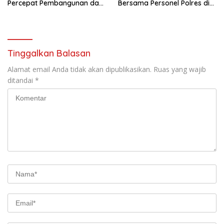
Percepat Pembangunan dan
Bersama Personel Polres di
Hadir Melayani Masyarakat
Bukit Muruona
Tinggalkan Balasan
Alamat email Anda tidak akan dipublikasikan.
Ruas yang wajib
ditandai
*