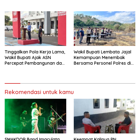
Lembata
Tantangan Global
Tinggalkan Pola Kerja Lama,
Wakil Bupati Lembata Jajal
Wakil Bupati Ajak ASN
Kemampuan Menembak
Percepat Pembangunan dan
Bersama Personel Polres di
Hadir Melayani Masyarakat
Bukit Muruona
Rekomendasi untuk kamu
SMAKDOR Band Imaculata
Keempat Kalinya PN