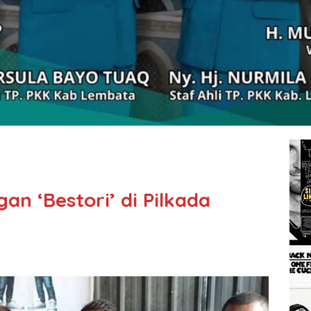
an ‘Bestori’ di Pilkada