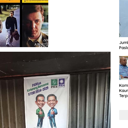
Juml
Pasl
Komi
Kaum
Terp
Reni
Cale
Part