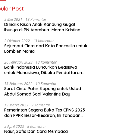
ular Post
5 Mei 2021
18 Komentar
Di Balik Kisah Anak Kandung Gugat
Ibunya di PN Atambua; Mama Kristina
Lazakar : Saya Kecewa dan Sakit
2 Oktober 2022
13 Komentar
Sejumput Cinta dari Kota Pancasila untuk
Lomblen Mania
26 Februari 2023
13 Komentar
Bank Indonesia Luncurkan Beasiswa
untuk Mahasiswa, Dibuka Pendaftaran
Hingga 10 Maret 2023
15 Februari 2022
10 Komentar
Surat Cinta Pater Kopong untuk Ustad
Abdul Somad Soal Valentine Day
13 Maret 2023
9 Komentar
Pemerintah Segera Buka Tes CPNS 2023
dan PPPK Besar-Besaran, Ini Tahapan
Proses Seleksi
5 April 2023
8 Komentar
Naur, Sofis Dan Cara Membaca