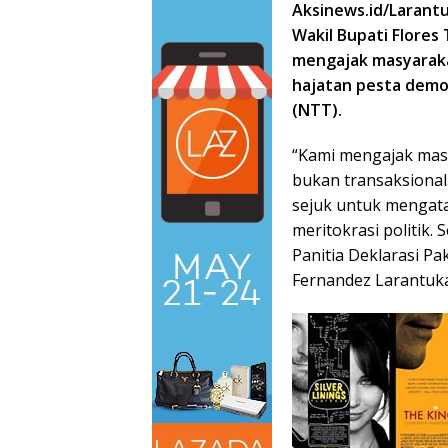
Aksinews.id/Larant
Wakil Bupati Flores
mengajak masyarakat
hajatan pesta demok
(NTT).
“Kami mengajak masy
bukan transaksiona
sejuk untuk mengata
meritokrasi politik.
Panitia Deklarasi P
Fernandez Larantuka,