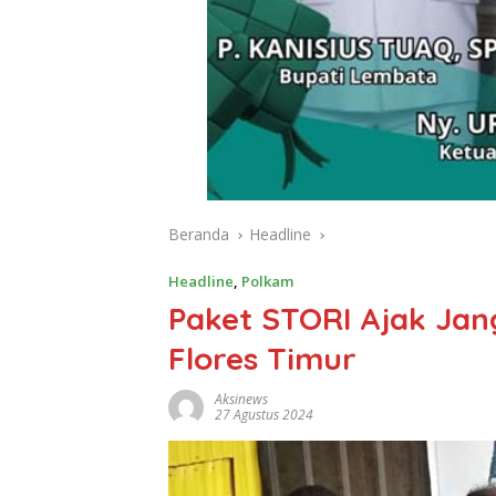
Beranda
Headline
Headline
,
Polkam
Paket STORI Ajak Jang
Flores Timur
Aksinews
27 Agustus 2024