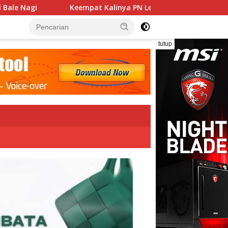
nya PN Lembata Kabulkan Eksepsi, Kado Songsong Kemerdekaan
tutup