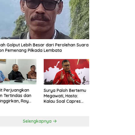
ah Golput Lebih Besar dari Perolehan Suara
on Pemenang Pilkada Lembata
t Perjuangkan
Surya Paloh Bertemu
 Tertindas dan
Megawati, Hasto:
inggirkan, Roy
Kalau Soal Capres
ng Maju Jadi
Sudah Beda
g Dapil NTT 1 dari
ai Perindo
Selengkapnya