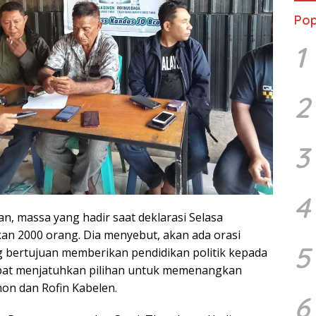
Pop
1
2
3
4
 massa yang hadir saat deklarasi Selasa
kan 2000 orang. Dia menyebut, akan ada orasi
5
g bertujuan memberikan pendidikan politik kepada
pat menjatuhkan pilihan untuk memenangkan
on dan Rofin Kabelen.
6