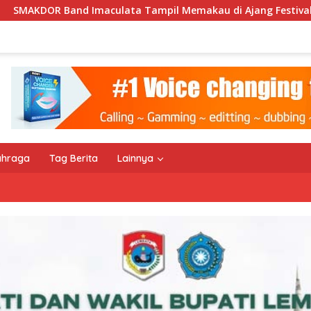
il Memakau di Ajang Festival Bale Nagi
Keempat Kali
ahraga
Tag Berita
Lainnya