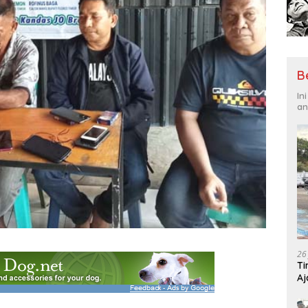
B
In
an
26
Ti
Aj
Me