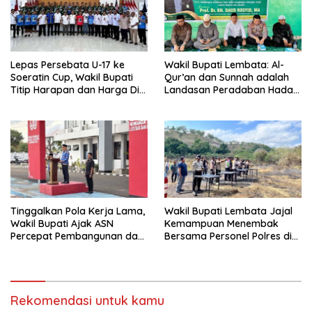
Lepas Persebata U-17 ke
Wakil Bupati Lembata: Al-
Soeratin Cup, Wakil Bupati
Qur’an dan Sunnah adalah
Titip Harapan dan Harga Diri
Landasan Peradaban Hadapi
Lembata
Tantangan Global
Tinggalkan Pola Kerja Lama,
Wakil Bupati Lembata Jajal
Wakil Bupati Ajak ASN
Kemampuan Menembak
Percepat Pembangunan dan
Bersama Personel Polres di
Hadir Melayani Masyarakat
Bukit Muruona
Rekomendasi untuk kamu