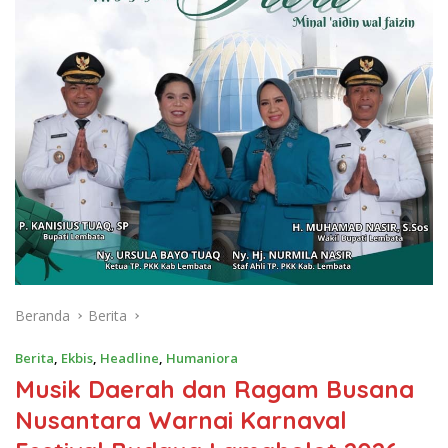
Beranda
Berita
Berita
,
Ekbis
,
Headline
,
Humaniora
Musik Daerah dan Ragam Busana
Nusantara Warnai Karnaval