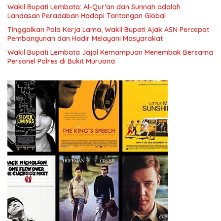
Wakil Bupati Lembata: Al-Qur’an dan Sunnah adalah
Landasan Peradaban Hadapi Tantangan Global
Tinggalkan Pola Kerja Lama, Wakil Bupati Ajak ASN Percepat
Pembangunan dan Hadir Melayani Masyarakat
Wakil Bupati Lembata Jajal Kemampuan Menembak Bersama
Personel Polres di Bukit Muruona