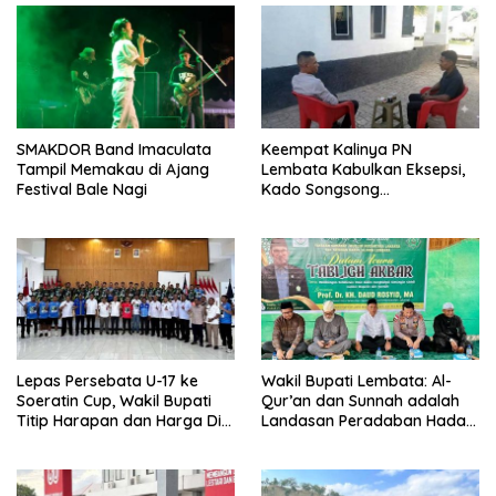
SMAKDOR Band Imaculata
Keempat Kalinya PN
Tampil Memakau di Ajang
Lembata Kabulkan Eksepsi,
Festival Bale Nagi
Kado Songsong
Kemerdekaan Bagi Theresia
Ina Erap Dkk
Lepas Persebata U-17 ke
Wakil Bupati Lembata: Al-
Soeratin Cup, Wakil Bupati
Qur’an dan Sunnah adalah
Titip Harapan dan Harga Diri
Landasan Peradaban Hadapi
Lembata
Tantangan Global