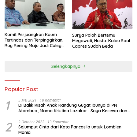
Komit Perjuangkan Kaum
Surya Paloh Bertemu
Tertindas dan Terpinggirkan,
Megawati, Hasto: Kalau Soal
Roy Rening Maju Jadi Caleg
Capres Sudah Beda
Dapil NTT 1 dari Partai
Perindo
Selengkapnya
Popular Post
1
5 Mei 2021
18 Komentar
Di Balik Kisah Anak Kandung Gugat Ibunya di PN
Atambua; Mama Kristina Lazakar : Saya Kecewa dan
Sakit
2
2 Oktober 2022
13 Komentar
Sejumput Cinta dari Kota Pancasila untuk Lomblen
Mania