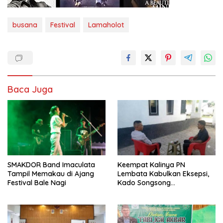
busana
Festival
Lamaholot
Baca Juga
SMAKDOR Band Imaculata
Keempat Kalinya PN
Tampil Memakau di Ajang
Lembata Kabulkan Eksepsi,
Festival Bale Nagi
Kado Songsong
Kemerdekaan Bagi Theresia
Ina Erap Dkk