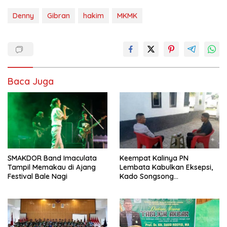
Denny
Gibran
hakim
MKMK
Baca Juga
SMAKDOR Band Imaculata
Keempat Kalinya PN
Tampil Memakau di Ajang
Lembata Kabulkan Eksepsi,
Festival Bale Nagi
Kado Songsong
Kemerdekaan Bagi Theresia
Ina Erap Dkk