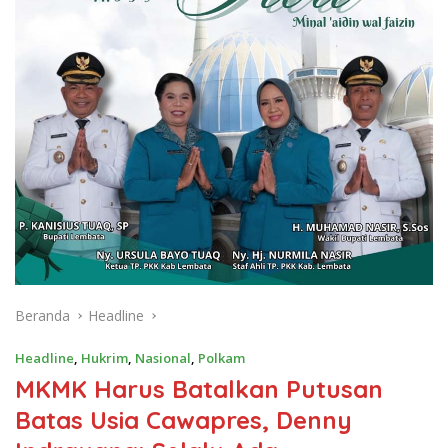
Beranda
Headline
Headline
,
Hukrim
,
Nasional
,
Polkam
MKMK Harus Batalkan Putusan
Batas Usia Cawapres, Denny