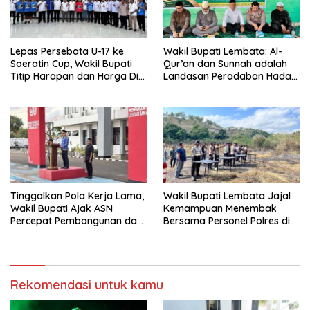
Lepas Persebata U-17 ke
Wakil Bupati Lembata: Al-
Soeratin Cup, Wakil Bupati
Qur’an dan Sunnah adalah
Titip Harapan dan Harga Diri
Landasan Peradaban Hadapi
Lembata
Tantangan Global
Tinggalkan Pola Kerja Lama,
Wakil Bupati Lembata Jajal
Wakil Bupati Ajak ASN
Kemampuan Menembak
Percepat Pembangunan dan
Bersama Personel Polres di
Hadir Melayani Masyarakat
Bukit Muruona
Rekomendasi untuk kamu