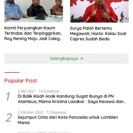
Komit Perjuangkan Kaum
Surya Paloh Bertemu
Tertindas dan Terpinggirkan,
Megawati, Hasto: Kalau Soal
Roy Rening Maju Jadi Caleg
Capres Sudah Beda
Dapil NTT 1 dari Partai
Perindo
Selengkapnya
Popular Post
1
5 Mei 2021
18 Komentar
Di Balik Kisah Anak Kandung Gugat Ibunya di PN
Atambua; Mama Kristina Lazakar : Saya Kecewa dan
Sakit
2
2 Oktober 2022
13 Komentar
Sejumput Cinta dari Kota Pancasila untuk Lomblen
Mania