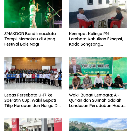
SMAKDOR Band Imaculata
Keempat Kalinya PN
Tampil Memakau di Ajang
Lembata Kabulkan Eksepsi,
Festival Bale Nagi
Kado Songsong
Kemerdekaan Bagi Theresia
Ina Erap Dkk
Lepas Persebata U-17 ke
Wakil Bupati Lembata: Al-
Soeratin Cup, Wakil Bupati
Qur’an dan Sunnah adalah
Titip Harapan dan Harga Diri
Landasan Peradaban Hadapi
Lembata
Tantangan Global