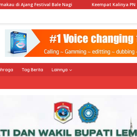
agi
Keempat Kalinya PN Lembata Kabulkan Eksepsi, Ka
ahraga
Tag Berita
Lainnya