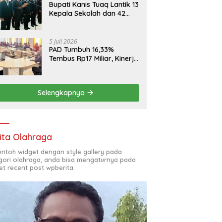
Bupati Kanis Tuaq Lantik 13
Kepala Sekolah dan 42
Pejabat Fungsional
5 Juli 2026
PAD Tumbuh 16,33%
Tembus Rp17 Miliar, Kinerja
RSUD, Bapenda dan BKAD
Sangat Memuaskan
Selengkapnya
ita Olahraga
contoh widget dengan style gallery pada
gori olahraga, anda bisa mengaturnya pada
et recent post wpberita.