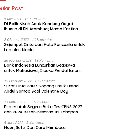
ular Post
5 Mei 2021
18 Komentar
Di Balik Kisah Anak Kandung Gugat
Ibunya di PN Atambua; Mama Kristina
Lazakar : Saya Kecewa dan Sakit
2 Oktober 2022
13 Komentar
Sejumput Cinta dari Kota Pancasila untuk
Lomblen Mania
26 Februari 2023
13 Komentar
Bank Indonesia Luncurkan Beasiswa
untuk Mahasiswa, Dibuka Pendaftaran
Hingga 10 Maret 2023
15 Februari 2022
10 Komentar
Surat Cinta Pater Kopong untuk Ustad
Abdul Somad Soal Valentine Day
13 Maret 2023
9 Komentar
Pemerintah Segera Buka Tes CPNS 2023
dan PPPK Besar-Besaran, Ini Tahapan
Proses Seleksi
5 April 2023
8 Komentar
Naur, Sofis Dan Cara Membaca