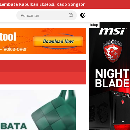
do Songsong Kemerdekaan Bagi Theresia Ina Erap Dkk
tutup