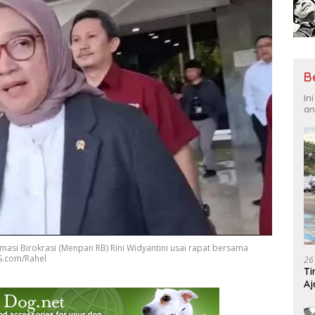
B
In
an
si Birokrasi (Menpan RB) Rini Widyantini usai rapat bersama
AS.com/Rahel
26
Ti
Aj
Me