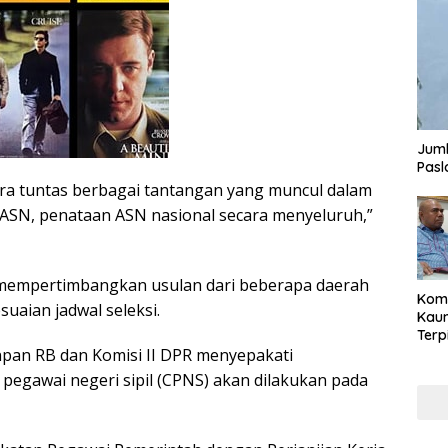
Juml
Pasl
ra tuntas berbagai tantangan yang muncul dalam
ASN, penataan ASN nasional secara menyeluruh,”
 mempertimbangkan usulan dari beberapa daerah
Komi
uaian jadwal seleksi.
Kaum
Terp
npan RB dan Komisi II DPR menyepakati
Reni
Cale
pegawai negeri sipil (CPNS) akan dilakukan pada
Part