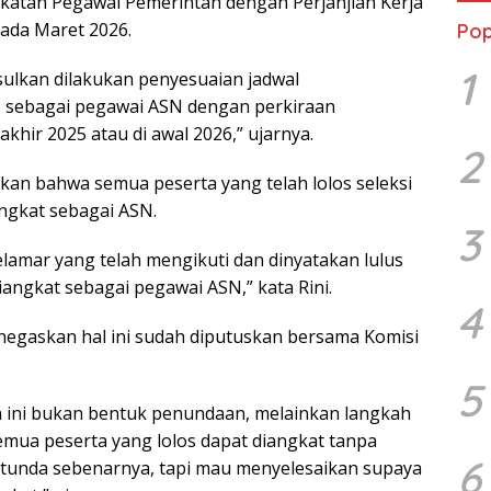
atan Pegawai Pemerintah dengan Perjanjian Kerja
pada Maret 2026.
Pop
1
ulkan dilakukan penyesuaian jadwal
sebagai pegawai ASN dengan perkiraan
hir 2025 atau di awal 2026,” ujarnya.
2
an bahwa semua peserta yang telah lolos seleksi
ngkat sebagai ASN.
3
lamar yang telah mengikuti dan dinyatakan lulus
diangkat sebagai pegawai ASN,” kata Rini.
4
egaskan hal ini sudah diputuskan bersama Komisi
5
an ini bukan bentuk penundaan, melainkan langkah
emua peserta yang lolos dapat diangkat tanpa
6
tunda sebenarnya, tapi mau menyelesaikan supaya