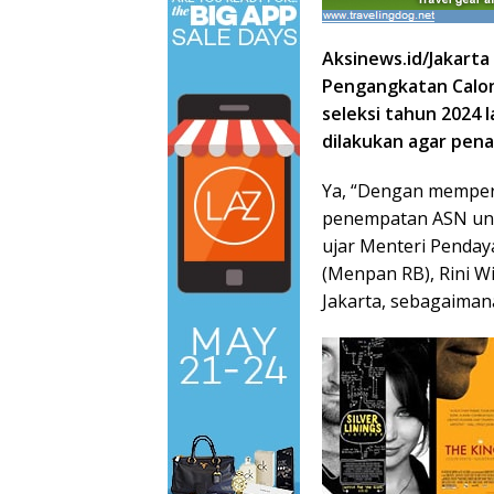
Aksinews.id/Jakarta
Pengangkatan Calon 
seleksi tahun 2024 l
dilakukan agar pen
Ya, “Dengan mempe
penempatan ASN un
ujar Menteri Penday
(Menpan RB), Rini Wi
Jakarta, sebagaimana