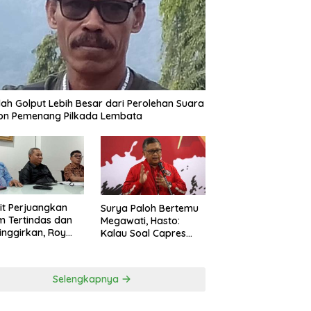
ah Golput Lebih Besar dari Perolehan Suara
on Pemenang Pilkada Lembata
t Perjuangkan
Surya Paloh Bertemu
 Tertindas dan
Megawati, Hasto:
inggirkan, Roy
Kalau Soal Capres
ng Maju Jadi
Sudah Beda
g Dapil NTT 1 dari
ai Perindo
Selengkapnya