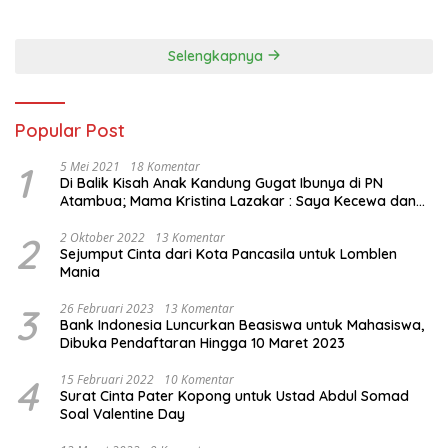
Dapil NTT 1 dari Partai
Perindo
Selengkapnya
Popular Post
1
5 Mei 2021
18 Komentar
Di Balik Kisah Anak Kandung Gugat Ibunya di PN
Atambua; Mama Kristina Lazakar : Saya Kecewa dan
Sakit
2
2 Oktober 2022
13 Komentar
Sejumput Cinta dari Kota Pancasila untuk Lomblen
Mania
3
26 Februari 2023
13 Komentar
Bank Indonesia Luncurkan Beasiswa untuk Mahasiswa,
Dibuka Pendaftaran Hingga 10 Maret 2023
4
15 Februari 2022
10 Komentar
Surat Cinta Pater Kopong untuk Ustad Abdul Somad
Soal Valentine Day