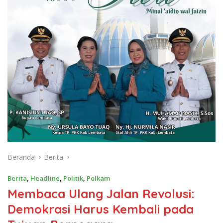
Beranda
Berita
Berita
,
Headline
,
Politik
,
Polkam
Membaca Ulang Jalan Revolusi:
Demokrasi Harus Kembali pada