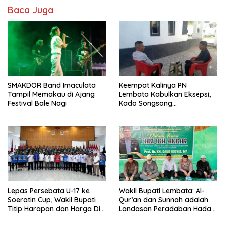
Baca Juga
SMAKDOR Band Imaculata
Keempat Kalinya PN
Tampil Memakau di Ajang
Lembata Kabulkan Eksepsi,
Festival Bale Nagi
Kado Songsong
Kemerdekaan Bagi Theresia
Ina Erap Dkk
Lepas Persebata U-17 ke
Wakil Bupati Lembata: Al-
Soeratin Cup, Wakil Bupati
Qur’an dan Sunnah adalah
Titip Harapan dan Harga Diri
Landasan Peradaban Hadapi
Lembata
Tantangan Global