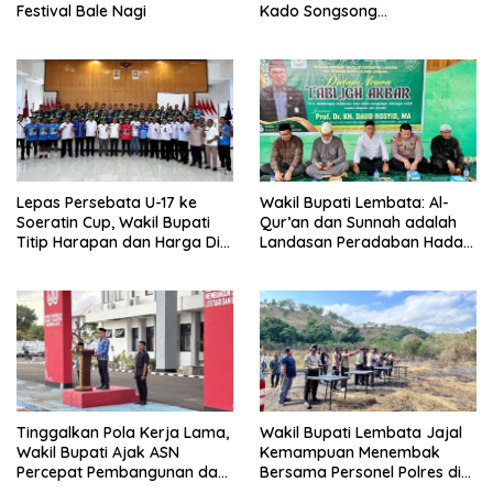
Festival Bale Nagi
Kado Songsong
Kemerdekaan Bagi Theresia
Ina Erap Dkk
Lepas Persebata U-17 ke
Wakil Bupati Lembata: Al-
Soeratin Cup, Wakil Bupati
Qur’an dan Sunnah adalah
Titip Harapan dan Harga Diri
Landasan Peradaban Hadapi
Lembata
Tantangan Global
Tinggalkan Pola Kerja Lama,
Wakil Bupati Lembata Jajal
Wakil Bupati Ajak ASN
Kemampuan Menembak
Percepat Pembangunan dan
Bersama Personel Polres di
Hadir Melayani Masyarakat
Bukit Muruona