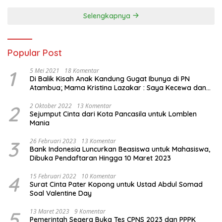
Perindo
Selengkapnya
Popular Post
1
5 Mei 2021
18 Komentar
Di Balik Kisah Anak Kandung Gugat Ibunya di PN
Atambua; Mama Kristina Lazakar : Saya Kecewa dan
Sakit
2
2 Oktober 2022
13 Komentar
Sejumput Cinta dari Kota Pancasila untuk Lomblen
Mania
3
26 Februari 2023
13 Komentar
Bank Indonesia Luncurkan Beasiswa untuk Mahasiswa,
Dibuka Pendaftaran Hingga 10 Maret 2023
4
15 Februari 2022
10 Komentar
Surat Cinta Pater Kopong untuk Ustad Abdul Somad
Soal Valentine Day
5
13 Maret 2023
9 Komentar
Pemerintah Segera Buka Tes CPNS 2023 dan PPPK