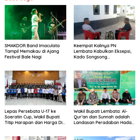
SMAKDOR Band Imaculata
Keempat Kalinya PN
Tampil Memakau di Ajang
Lembata Kabulkan Eksepsi,
Festival Bale Nagi
Kado Songsong
Kemerdekaan Bagi Theresia
Ina Erap Dkk
Lepas Persebata U-17 ke
Wakil Bupati Lembata: Al-
Soeratin Cup, Wakil Bupati
Qur’an dan Sunnah adalah
Titip Harapan dan Harga Diri
Landasan Peradaban Hadapi
Lembata
Tantangan Global