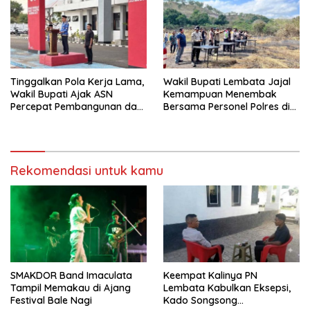
Tinggalkan Pola Kerja Lama,
Wakil Bupati Lembata Jajal
Wakil Bupati Ajak ASN
Kemampuan Menembak
Percepat Pembangunan dan
Bersama Personel Polres di
Hadir Melayani Masyarakat
Bukit Muruona
Rekomendasi untuk kamu
SMAKDOR Band Imaculata
Keempat Kalinya PN
Tampil Memakau di Ajang
Lembata Kabulkan Eksepsi,
Festival Bale Nagi
Kado Songsong