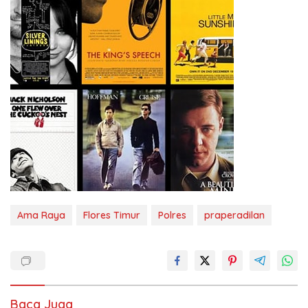
Ama Raya
Flores Timur
Polres
praperadilan
Baca Juga