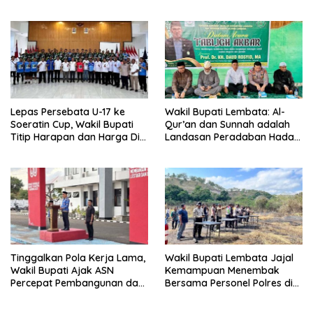
Kemerdekaan Bagi Theresia
Ina Erap Dkk
Lepas Persebata U-17 ke
Wakil Bupati Lembata: Al-
Soeratin Cup, Wakil Bupati
Qur’an dan Sunnah adalah
Titip Harapan dan Harga Diri
Landasan Peradaban Hadapi
Lembata
Tantangan Global
Tinggalkan Pola Kerja Lama,
Wakil Bupati Lembata Jajal
Wakil Bupati Ajak ASN
Kemampuan Menembak
Percepat Pembangunan dan
Bersama Personel Polres di
Hadir Melayani Masyarakat
Bukit Muruona