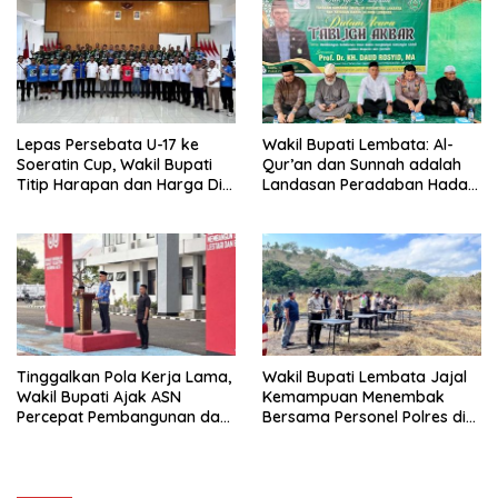
Lepas Persebata U-17 ke
Wakil Bupati Lembata: Al-
Soeratin Cup, Wakil Bupati
Qur’an dan Sunnah adalah
Titip Harapan dan Harga Diri
Landasan Peradaban Hadapi
Lembata
Tantangan Global
Tinggalkan Pola Kerja Lama,
Wakil Bupati Lembata Jajal
Wakil Bupati Ajak ASN
Kemampuan Menembak
Percepat Pembangunan dan
Bersama Personel Polres di
Hadir Melayani Masyarakat
Bukit Muruona