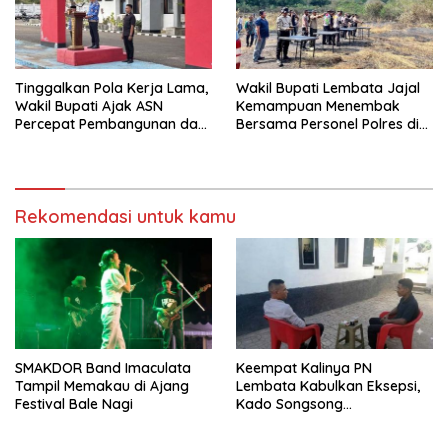
Tinggalkan Pola Kerja Lama,
Wakil Bupati Lembata Jajal
Wakil Bupati Ajak ASN
Kemampuan Menembak
Percepat Pembangunan dan
Bersama Personel Polres di
Hadir Melayani Masyarakat
Bukit Muruona
Rekomendasi untuk kamu
SMAKDOR Band Imaculata
Keempat Kalinya PN
Tampil Memakau di Ajang
Lembata Kabulkan Eksepsi,
Festival Bale Nagi
Kado Songsong
Kemerdekaan Bagi Theresia
Ina Erap Dkk