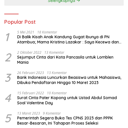
Selengkapnya
Popular Post
1
5 Mei 2021
18 Komentar
Di Balik Kisah Anak Kandung Gugat Ibunya di PN
Atambua; Mama Kristina Lazakar : Saya Kecewa dan
Sakit
2
2 Oktober 2022
13 Komentar
Sejumput Cinta dari Kota Pancasila untuk Lomblen
Mania
3
26 Februari 2023
13 Komentar
Bank Indonesia Luncurkan Beasiswa untuk Mahasiswa,
Dibuka Pendaftaran Hingga 10 Maret 2023
4
15 Februari 2022
10 Komentar
Surat Cinta Pater Kopong untuk Ustad Abdul Somad
Soal Valentine Day
5
13 Maret 2023
9 Komentar
Pemerintah Segera Buka Tes CPNS 2023 dan PPPK
Besar-Besaran, Ini Tahapan Proses Seleksi