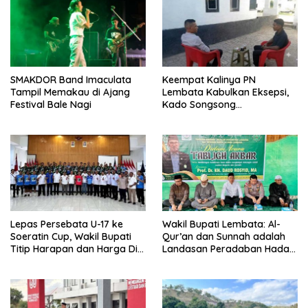
SMAKDOR Band Imaculata
Keempat Kalinya PN
Tampil Memakau di Ajang
Lembata Kabulkan Eksepsi,
Festival Bale Nagi
Kado Songsong
Kemerdekaan Bagi Theresia
Ina Erap Dkk
Lepas Persebata U-17 ke
Wakil Bupati Lembata: Al-
Soeratin Cup, Wakil Bupati
Qur’an dan Sunnah adalah
Titip Harapan dan Harga Diri
Landasan Peradaban Hadapi
Lembata
Tantangan Global