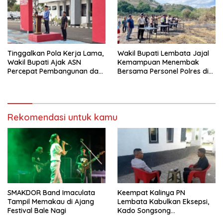
Tinggalkan Pola Kerja Lama,
Wakil Bupati Lembata Jajal
Wakil Bupati Ajak ASN
Kemampuan Menembak
Percepat Pembangunan dan
Bersama Personel Polres di
Hadir Melayani Masyarakat
Bukit Muruona
Rekomendasi untuk kamu
SMAKDOR Band Imaculata
Keempat Kalinya PN
Tampil Memakau di Ajang
Lembata Kabulkan Eksepsi,
Festival Bale Nagi
Kado Songsong
Kemerdekaan Bagi Theresia