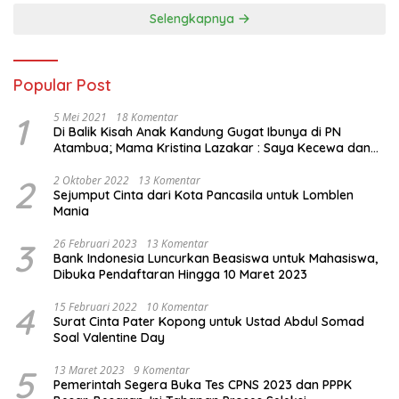
Selengkapnya
Popular Post
1
5 Mei 2021
18 Komentar
Di Balik Kisah Anak Kandung Gugat Ibunya di PN
Atambua; Mama Kristina Lazakar : Saya Kecewa dan
Sakit
2
2 Oktober 2022
13 Komentar
Sejumput Cinta dari Kota Pancasila untuk Lomblen
Mania
3
26 Februari 2023
13 Komentar
Bank Indonesia Luncurkan Beasiswa untuk Mahasiswa,
Dibuka Pendaftaran Hingga 10 Maret 2023
4
15 Februari 2022
10 Komentar
Surat Cinta Pater Kopong untuk Ustad Abdul Somad
Soal Valentine Day
5
13 Maret 2023
9 Komentar
Pemerintah Segera Buka Tes CPNS 2023 dan PPPK