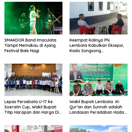
SMAKDOR Band Imaculata
Keempat Kalinya PN
Tampil Memakau di Ajang
Lembata Kabulkan Eksepsi,
Festival Bale Nagi
Kado Songsong
Kemerdekaan Bagi Theresia
Ina Erap Dkk
Lepas Persebata U-17 ke
Wakil Bupati Lembata: Al-
Soeratin Cup, Wakil Bupati
Qur’an dan Sunnah adalah
Titip Harapan dan Harga Diri
Landasan Peradaban Hadapi
Lembata
Tantangan Global