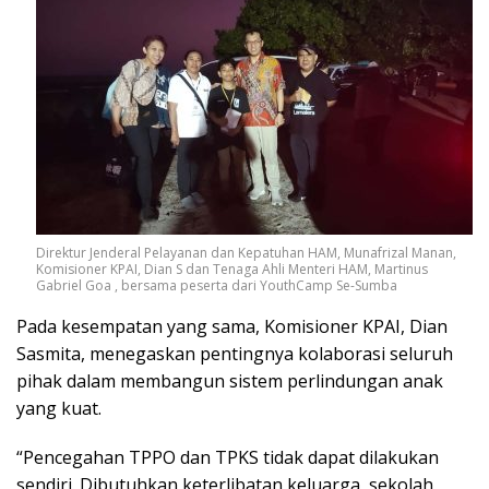
Direktur Jenderal Pelayanan dan Kepatuhan HAM, Munafrizal Manan,
Komisioner KPAI, Dian S dan Tenaga Ahli Menteri HAM, Martinus
Gabriel Goa , bersama peserta dari YouthCamp Se-Sumba
Pada kesempatan yang sama, Komisioner KPAI, Dian
Sasmita, menegaskan pentingnya kolaborasi seluruh
pihak dalam membangun sistem perlindungan anak
yang kuat.
“Pencegahan TPPO dan TPKS tidak dapat dilakukan
sendiri. Dibutuhkan keterlibatan keluarga, sekolah,