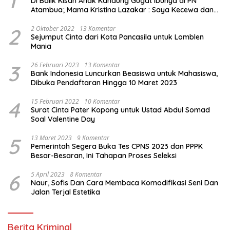
1
Di Balik Kisah Anak Kandung Gugat Ibunya di PN
Atambua; Mama Kristina Lazakar : Saya Kecewa dan
Sakit
2
2 Oktober 2022
13 Komentar
Sejumput Cinta dari Kota Pancasila untuk Lomblen
Mania
3
26 Februari 2023
13 Komentar
Bank Indonesia Luncurkan Beasiswa untuk Mahasiswa,
Dibuka Pendaftaran Hingga 10 Maret 2023
4
15 Februari 2022
10 Komentar
Surat Cinta Pater Kopong untuk Ustad Abdul Somad
Soal Valentine Day
5
13 Maret 2023
9 Komentar
Pemerintah Segera Buka Tes CPNS 2023 dan PPPK
Besar-Besaran, Ini Tahapan Proses Seleksi
6
5 April 2023
8 Komentar
Naur, Sofis Dan Cara Membaca Komodifikasi Seni Dan
Jalan Terjal Estetika
Berita Kriminal