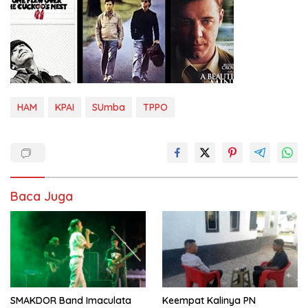
HAM
KPAI
SUmba
TPPO
Baca Juga
SMAKDOR Band Imaculata
Keempat Kalinya PN