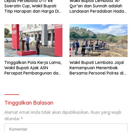
Lepas Persebata U-17 ke
Wakil Bupati Lembata: Al-
Soeratin Cup, Wakil Bupati
Qur’an dan Sunnah adalah
Titip Harapan dan Harga Diri
Landasan Peradaban Hadapi
Lembata
Tantangan Global
Tinggalkan Pola Kerja Lama,
Wakil Bupati Lembata Jajal
Wakil Bupati Ajak ASN
Kemampuan Menembak
Percepat Pembangunan dan
Bersama Personel Polres di
Hadir Melayani Masyarakat
Bukit Muruona
Tinggalkan Balasan
Alamat email Anda tidak akan dipublikasikan.
Ruas yang wajib
ditandai
*