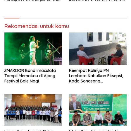
Hadir Melayani Masyarakat
Bukit Muruona
Rekomendasi untuk kamu
SMAKDOR Band Imaculata
Keempat Kalinya PN
Tampil Memakau di Ajang
Lembata Kabulkan Eksepsi,
Festival Bale Nagi
Kado Songsong
Kemerdekaan Bagi Theresia
Ina Erap Dkk