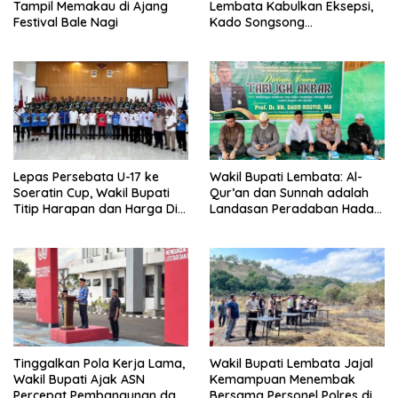
Tampil Memakau di Ajang
Lembata Kabulkan Eksepsi,
Festival Bale Nagi
Kado Songsong
Kemerdekaan Bagi Theresia
Ina Erap Dkk
Lepas Persebata U-17 ke
Wakil Bupati Lembata: Al-
Soeratin Cup, Wakil Bupati
Qur’an dan Sunnah adalah
Titip Harapan dan Harga Diri
Landasan Peradaban Hadapi
Lembata
Tantangan Global
Tinggalkan Pola Kerja Lama,
Wakil Bupati Lembata Jajal
Wakil Bupati Ajak ASN
Kemampuan Menembak
Percepat Pembangunan dan
Bersama Personel Polres di