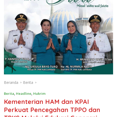
Beranda
Berita
Berita
,
Headline
,
Hukrim
Kementerian HAM dan KPAI
Perkuat Pencegahan TPPO dan