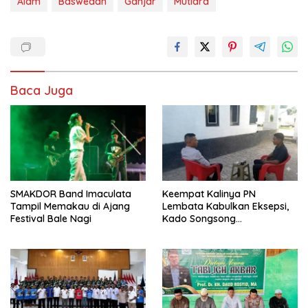
Alam
Baswedan
Ganjar
Mutiara
Baca Juga
SMAKDOR Band Imaculata
Keempat Kalinya PN
Tampil Memakau di Ajang
Lembata Kabulkan Eksepsi,
Festival Bale Nagi
Kado Songsong
Kemerdekaan Bagi Theresia
Ina Erap Dkk