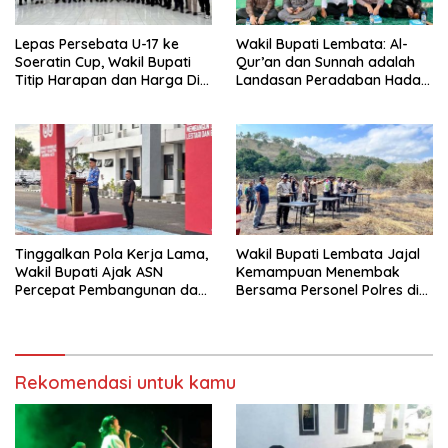
Lepas Persebata U-17 ke
Wakil Bupati Lembata: Al-
Soeratin Cup, Wakil Bupati
Qur’an dan Sunnah adalah
Titip Harapan dan Harga Diri
Landasan Peradaban Hadapi
Lembata
Tantangan Global
Tinggalkan Pola Kerja Lama,
Wakil Bupati Lembata Jajal
Wakil Bupati Ajak ASN
Kemampuan Menembak
Percepat Pembangunan dan
Bersama Personel Polres di
Hadir Melayani Masyarakat
Bukit Muruona
Rekomendasi untuk kamu