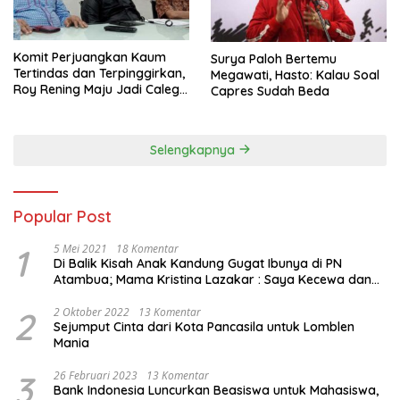
Komit Perjuangkan Kaum
Surya Paloh Bertemu
Tertindas dan Terpinggirkan,
Megawati, Hasto: Kalau Soal
Roy Rening Maju Jadi Caleg
Capres Sudah Beda
Dapil NTT 1 dari Partai
Perindo
Selengkapnya
Popular Post
1
5 Mei 2021
18 Komentar
Di Balik Kisah Anak Kandung Gugat Ibunya di PN
Atambua; Mama Kristina Lazakar : Saya Kecewa dan
Sakit
2
2 Oktober 2022
13 Komentar
Sejumput Cinta dari Kota Pancasila untuk Lomblen
Mania
3
26 Februari 2023
13 Komentar
Bank Indonesia Luncurkan Beasiswa untuk Mahasiswa,