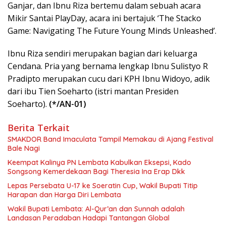
Ganjar, dan Ibnu Riza bertemu dalam sebuah acara
Mikir Santai PlayDay, acara ini bertajuk ‘The Stacko
Game: Navigating The Future Young Minds Unleashed’.
Ibnu Riza sendiri merupakan bagian dari keluarga
Cendana. Pria yang bernama lengkap Ibnu Sulistyo R
Pradipto merupakan cucu dari KPH Ibnu Widoyo, adik
dari ibu Tien Soeharto (istri mantan Presiden
Soeharto).
(*/AN-01)
Berita Terkait
SMAKDOR Band Imaculata Tampil Memakau di Ajang Festival
Bale Nagi
Keempat Kalinya PN Lembata Kabulkan Eksepsi, Kado
Songsong Kemerdekaan Bagi Theresia Ina Erap Dkk
Lepas Persebata U-17 ke Soeratin Cup, Wakil Bupati Titip
Harapan dan Harga Diri Lembata
Wakil Bupati Lembata: Al-Qur’an dan Sunnah adalah
Landasan Peradaban Hadapi Tantangan Global