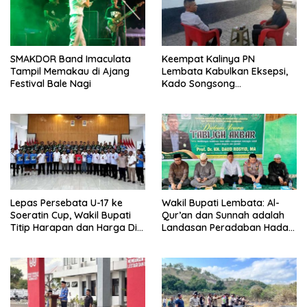
SMAKDOR Band Imaculata
Keempat Kalinya PN
Tampil Memakau di Ajang
Lembata Kabulkan Eksepsi,
Festival Bale Nagi
Kado Songsong
Kemerdekaan Bagi Theresia
Ina Erap Dkk
Lepas Persebata U-17 ke
Wakil Bupati Lembata: Al-
Soeratin Cup, Wakil Bupati
Qur’an dan Sunnah adalah
Titip Harapan dan Harga Diri
Landasan Peradaban Hadapi
Lembata
Tantangan Global