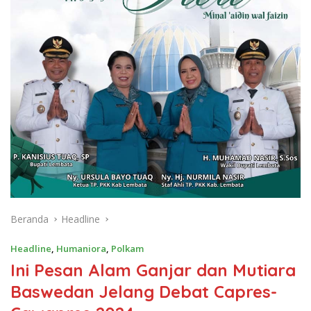
Beranda
Headline
Headline
,
Humaniora
,
Polkam
Ini Pesan Alam Ganjar dan Mutiara
Baswedan Jelang Debat Capres-