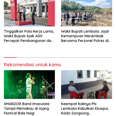
Tinggalkan Pola Kerja Lama,
Wakil Bupati Lembata Jajal
Wakil Bupati Ajak ASN
Kemampuan Menembak
Percepat Pembangunan dan
Bersama Personel Polres di
Hadir Melayani Masyarakat
Bukit Muruona
Rekomendasi untuk kamu
SMAKDOR Band Imaculata
Keempat Kalinya PN
Tampil Memakau di Ajang
Lembata Kabulkan Eksepsi,
Festival Bale Nagi
Kado Songsong