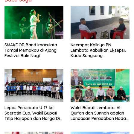
SMAKDOR Band Imaculata
Keempat Kalinya PN
Tampil Memakau di Ajang
Lembata Kabulkan Eksepsi,
Festival Bale Nagi
Kado Songsong
Kemerdekaan Bagi Theresia
Ina Erap Dkk
Lepas Persebata U-17 ke
Wakil Bupati Lembata: Al-
Soeratin Cup, Wakil Bupati
Qur’an dan Sunnah adalah
Titip Harapan dan Harga Diri
Landasan Peradaban Hadapi
Lembata
Tantangan Global