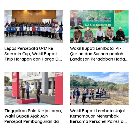
Kemerdekaan Bagi Theresia
Ina Erap Dkk
Lepas Persebata U-17 ke
Wakil Bupati Lembata: Al-
Soeratin Cup, Wakil Bupati
Qur’an dan Sunnah adalah
Titip Harapan dan Harga Diri
Landasan Peradaban Hadapi
Lembata
Tantangan Global
Tinggalkan Pola Kerja Lama,
Wakil Bupati Lembata Jajal
Wakil Bupati Ajak ASN
Kemampuan Menembak
Percepat Pembangunan dan
Bersama Personel Polres di
Hadir Melayani Masyarakat
Bukit Muruona