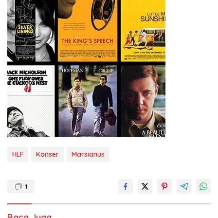
HLF
Konser
Marsianus
1
Baca Juga