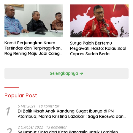
Komit Perjuangkan Kaum
Surya Paloh Bertemu
Tertindas dan Terpinggirkan,
Megawati, Hasto: Kalau Soal
Roy Rening Maju Jadi Caleg
Capres Sudah Beda
Dapil NTT 1 dari Partai
Perindo
Selengkapnya
Popular Post
1
5 Mei 2021
18 Komentar
Di Balik Kisah Anak Kandung Gugat Ibunya di PN
Atambua; Mama Kristina Lazakar : Saya Kecewa dan
Sakit
2
2 Oktober 2022
13 Komentar
Sejumput Cinta dari Kota Pancasila untuk Lomblen