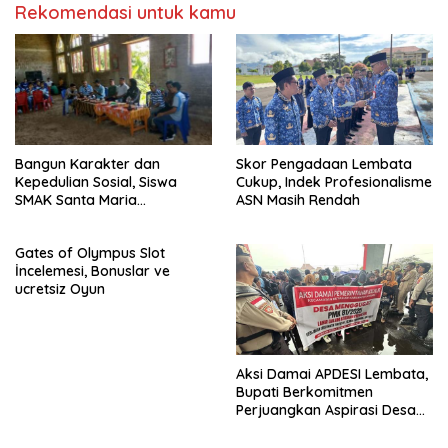
Rekomendasi untuk kamu
Bangun Karakter dan
Skor Pengadaan Lembata
Kepedulian Sosial, Siswa
Cukup, Indek Profesionalisme
SMAK Santa Maria
ASN Masih Rendah
Immaculata Adonara Jalani
Live In di Desa Ilepati
Gates of Olympus Slot
İncelemesi, Bonuslar ve
ucretsiz Oyun
Aksi Damai APDESI Lembata,
Bupati Berkomitmen
Perjuangkan Aspirasi Desa
Terkait PMK 81/2025