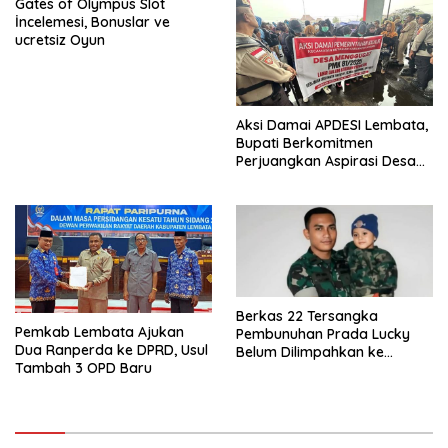
Gates of Olympus Slot
İncelemesi, Bonuslar ve
ucretsiz Oyun
Aksi Damai APDESI Lembata,
Bupati Berkomitmen
Perjuangkan Aspirasi Desa
Terkait PMK 81/2025
Berkas 22 Tersangka
Pemkab Lembata Ajukan
Pembunuhan Prada Lucky
Dua Ranperda ke DPRD, Usul
Belum Dilimpahkan ke
Tambah 3 OPD Baru
Pengadilan Militer, Akhmad
Bumi Ingatkan Waktu
Penahanan Segera Habis