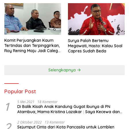
Komit Perjuangkan Kaum
Surya Paloh Bertemu
Tertindas dan Terpinggirkan,
Megawati, Hasto: Kalau Soal
Roy Rening Maju Jadi Caleg
Capres Sudah Beda
Dapil NTT 1 dari Partai
Perindo
Selengkapnya
Popular Post
1
5 Mei 2021
18 Komentar
Di Balik Kisah Anak Kandung Gugat Ibunya di PN
Atambua; Mama Kristina Lazakar : Saya Kecewa dan
Sakit
2
2 Oktober 2022
13 Komentar
Sejumput Cinta dari Kota Pancasila untuk Lomblen