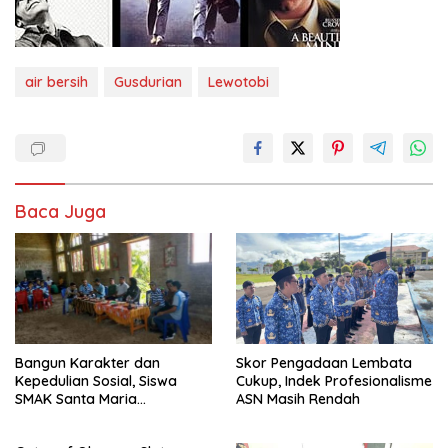
air bersih
Gusdurian
Lewotobi
Baca Juga
Bangun Karakter dan
Skor Pengadaan Lembata
Kepedulian Sosial, Siswa
Cukup, Indek Profesionalisme
SMAK Santa Maria
ASN Masih Rendah
Immaculata Adonara Jalani
Live In di Desa Ilepati