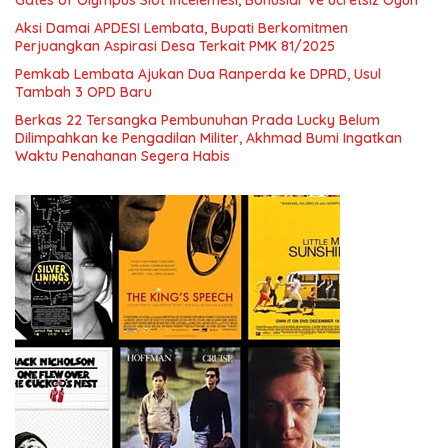
Gates of Olympus Slot İncelemesi, Bonuslar ve ucretsiz Oyun
Aksi Damai APDESI Lembata, Bupati Berkomitmen
Perjuangkan Aspirasi Desa Terkait PMK 81/2025
Pemkab Lembata Ajukan Dua Ranperda ke DPRD, Usul
Tambah 3 OPD Baru
Berkas 22 Tersangka Pembunuhan Prada Lucky Belum
Dilimpahkan ke Pengadilan Militer, Akhmad Bumi Ingatkan
Waktu Penahanan Segera Habis