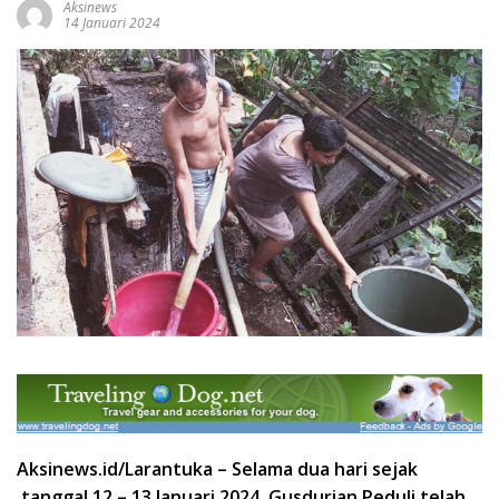
Aksinews
14 Januari 2024
Aksinews.id/
Larantuka
–
Selama dua hari sejak
tanggal 12 – 13 Januari 2024, Gusdurian Peduli telah