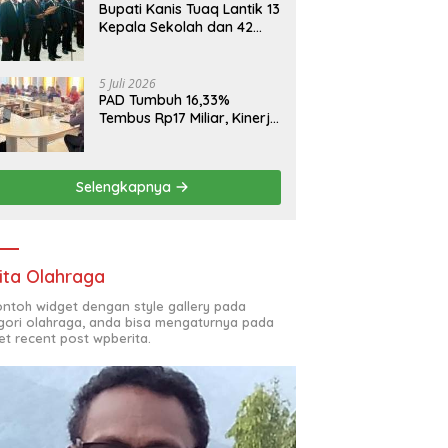
Bupati Kanis Tuaq Lantik 13
Kepala Sekolah dan 42
Pejabat Fungsional
5 Juli 2026
PAD Tumbuh 16,33%
Tembus Rp17 Miliar, Kinerja
RSUD, Bapenda dan BKAD
Sangat Memuaskan
Selengkapnya
ita Olahraga
contoh widget dengan style gallery pada
gori olahraga, anda bisa mengaturnya pada
et recent post wpberita.