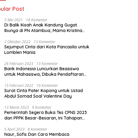
ular Post
5 Mei 2021
18 Komentar
Di Balik Kisah Anak Kandung Gugat
Ibunya di PN Atambua; Mama Kristina
Lazakar : Saya Kecewa dan Sakit
2 Oktober 2022
13 Komentar
Sejumput Cinta dari Kota Pancasila untuk
Lomblen Mania
26 Februari 2023
13 Komentar
Bank Indonesia Luncurkan Beasiswa
untuk Mahasiswa, Dibuka Pendaftaran
Hingga 10 Maret 2023
15 Februari 2022
10 Komentar
Surat Cinta Pater Kopong untuk Ustad
Abdul Somad Soal Valentine Day
13 Maret 2023
9 Komentar
Pemerintah Segera Buka Tes CPNS 2023
dan PPPK Besar-Besaran, Ini Tahapan
Proses Seleksi
5 April 2023
8 Komentar
Naur, Sofis Dan Cara Membaca