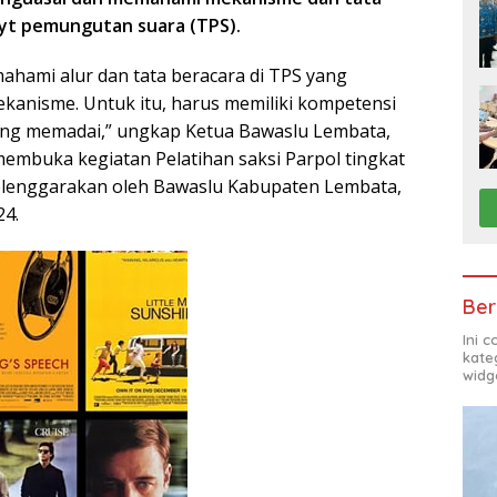
ayt pemungutan suara (TPS).
mahami alur dan tata beracara di TPS yang
kanisme. Untuk itu, harus memiliki kompetensi
ng memadai,” ungkap Ketua Bawaslu Lembata,
membuka kegiatan Pelatihan saksi Parpol tingkat
elenggarakan oleh Bawaslu Kabupaten Lembata,
24.
Ber
Ini 
kate
widg