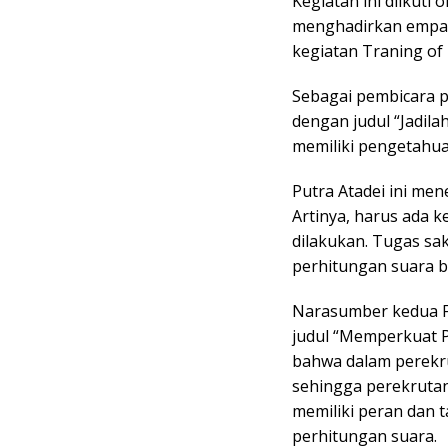
Kegiatan ini diikuti
menghadirkan empat
kegiatan Traning of
Sebagai pembicara p
dengan judul “Jadil
memiliki pengetahuan
Putra Atadei ini men
Artinya, harus ada 
dilakukan. Tugas s
perhitungan suara be
Narasumber kedua F
judul “Memperkuat P
bahwa dalam perekr
sehingga perekrutan 
memiliki peran dan
perhitungan suara.