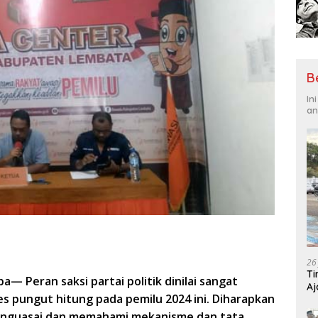
B
In
an
26
Ti
eba—
Peran saksi
partai
politik
dinilai s
angat
Aj
es pungut hitung pada pemilu 2024
ini
.
Diharapkan
Me
enguasai dan memahami mekanisme dan tata