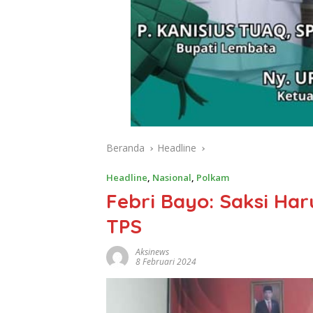
Beranda
Headline
Headline
,
Nasional
,
Polkam
Febri Bayo: Saksi Har
TPS
Aksinews
8 Februari 2024