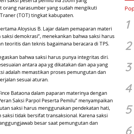
 oleh saksi peserta pemilu via zoom yang
 orang narasumber yang sudah mengikuti
Pop
 Traner (TOT) tingkat kabupaten.
1
ertama Aloysius B. Lajar dalam pemaparan materi
ah saksi demokrasi”, menekankan bahwa saksi harus
2
 teoritis dan teknis bagaimana beracara di TPS.
egaskan bahwa saksi harus punya integritas diri.
3
kesesuaian antara apa yg dikatakan dan apa yang
aksi adalah memastikan proses pemungutan dan
rjalan sesuai aturan.
4
ince Bataona dalam paparan materinya dengan
eran Saksi Parpol Peserta Pemilu” menyampaikan
5
utan saksi harus menggunakan pendekatan hati,
saksi tidak bersifat transaksional. Karena saksi
 tanggungjawab besar saat pemungutan dan
6