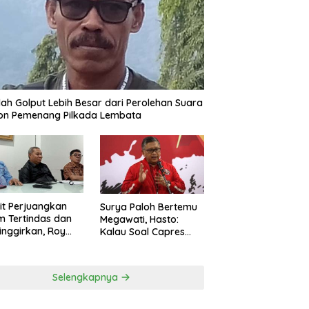
ah Golput Lebih Besar dari Perolehan Suara
on Pemenang Pilkada Lembata
t Perjuangkan
Surya Paloh Bertemu
 Tertindas dan
Megawati, Hasto:
inggirkan, Roy
Kalau Soal Capres
ng Maju Jadi
Sudah Beda
g Dapil NTT 1 dari
ai Perindo
Selengkapnya