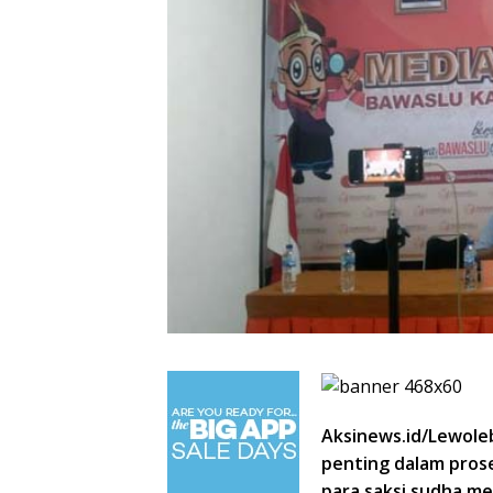
Aksinews.id/Lewol
penting dalam pros
para saksi sudha m