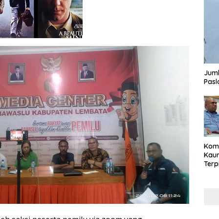
Juml
Pasl
Komi
Kaum
Terp
Reni
Cale
Part