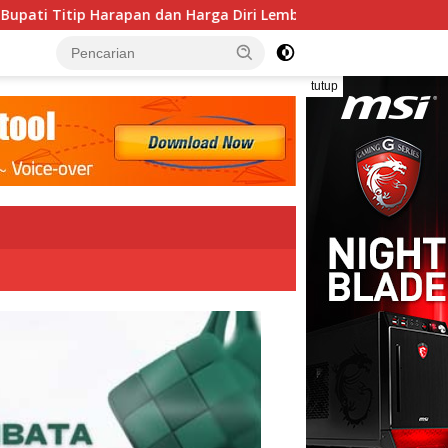
ga Diri Lembata
Wakil Bupati Lembata: Al-Qur’an dan 
tutup