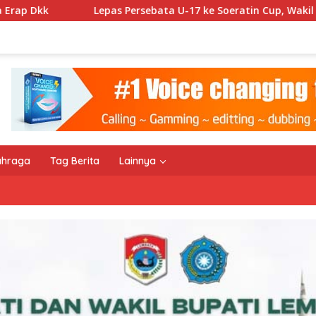
bata U-17 ke Soeratin Cup, Wakil Bupati Titip Harapan dan Har
ahraga
Tag Berita
Lainnya