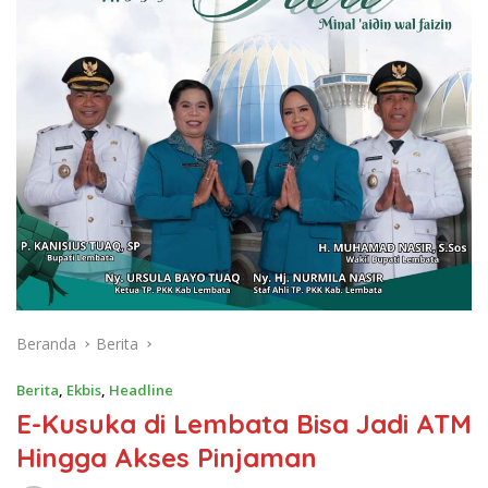
Beranda
Berita
Berita
,
Ekbis
,
Headline
E-Kusuka di Lembata Bisa Jadi ATM
Hingga Akses Pinjaman