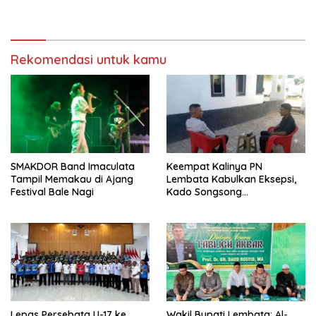
Hadir Melayani Masyarakat
Bukit Muruona
Rekomendasi untuk kamu
SMAKDOR Band Imaculata
Keempat Kalinya PN
Tampil Memakau di Ajang
Lembata Kabulkan Eksepsi,
Festival Bale Nagi
Kado Songsong
Kemerdekaan Bagi Theresia
Ina Erap Dkk
Lepas Persebata U-17 ke
Wakil Bupati Lembata: Al-