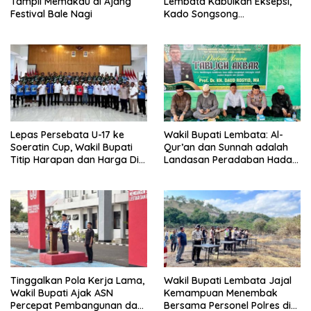
Tampil Memakau di Ajang
Lembata Kabulkan Eksepsi,
Festival Bale Nagi
Kado Songsong
Kemerdekaan Bagi Theresia
Ina Erap Dkk
Lepas Persebata U-17 ke
Wakil Bupati Lembata: Al-
Soeratin Cup, Wakil Bupati
Qur’an dan Sunnah adalah
Titip Harapan dan Harga Diri
Landasan Peradaban Hadapi
Lembata
Tantangan Global
Tinggalkan Pola Kerja Lama,
Wakil Bupati Lembata Jajal
Wakil Bupati Ajak ASN
Kemampuan Menembak
Percepat Pembangunan dan
Bersama Personel Polres di