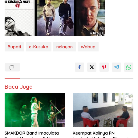
Bupati
e-Kusuka
nelayan
Wabup
Baca Juga
SMAKDOR Band Imaculata
Keempat Kalinya PN